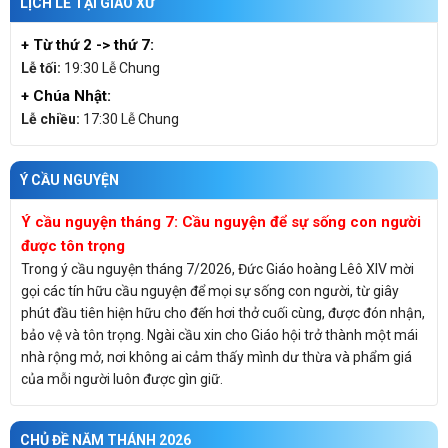
LỊCH LỄ TẠI GIÁO XỨ
+ Từ thứ 2 -> thứ 7
:
Lễ tối:
19:30 Lễ Chung
+ Chúa Nhật:
Lễ chiều:
17:30 Lễ Chung
Ý CẦU NGUYỆN
Ý cầu nguyện tháng 7: Cầu nguyện để sự sống con người
được tôn trọng
Trong ý cầu nguyện tháng 7/2026, Đức Giáo hoàng Lêô XIV mời
gọi các tín hữu cầu nguyện để mọi sự sống con người, từ giây
phút đầu tiên hiện hữu cho đến hơi thở cuối cùng, được đón nhận,
bảo vệ và tôn trọng. Ngài cầu xin cho Giáo hội trở thành một mái
nhà rộng mở, nơi không ai cảm thấy mình dư thừa và phẩm giá
của mỗi người luôn được gìn giữ.
CHỦ ĐỀ NĂM THÁNH 2026