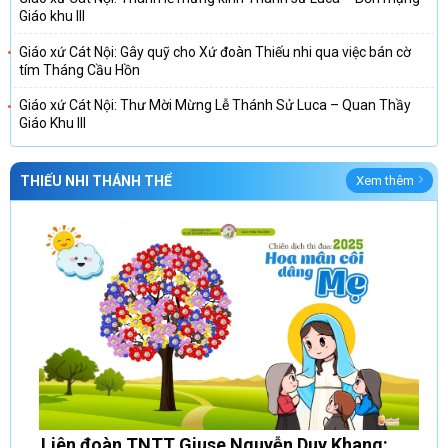
Giáo khu III
Giáo xứ Cát Nội: Gây quỹ cho Xứ đoàn Thiếu nhi qua việc bán cờ
tím Tháng Cầu Hồn
Giáo xứ Cát Nội: Thư Mời Mừng Lễ Thánh Sử Luca – Quan Thầy
Giáo Khu III
THIẾU NHI THÁNH THỂ
Xem thêm
Liên đoàn TNTT Giuse Nguyễn Duy Khang: