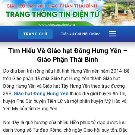
Bỏ
qua
nội
dung
Giáo xứ Cát Nội Online
TRANG CHỦ
Tìm Hiểu Về Giáo hạt Đông Hưng Yên –
Giáo Phận Thái Bình
Do địa bàn trải rộng hầu hết tỉnh Hưng Yên nên năm 2014, Bề
trên Giáo phận đã chia Giáo hạt Hưng Yên thành Giáo hạt
Đông Hưng Yên và Giáo hạt Tây Hưng Yên theo trục đường
39B.
Giáo hạt Đông Hưng Yên
thuộc địa giới huyện Ân Thi,
huyện Phù Cừ, huyện Tiên Lữ và một phần huyện Mỹ Hào và
Yên Mỹ của tỉnh Hưng Yên.
Nơi đây là quê hương của nhiều Hiền phúc tử đạo được lưu
danh trong sổ Tử đạo Rôma, chờ ngày Giáo hội suy tôn. Đặc