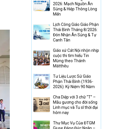
2026: Mạch Nguồn Ân
Sủng & Hiệp Thông Lòng
Mến
Lịch Công Giáo Giáo Phận
Thái Bình Tháng 8/2026:
Đón Nhận Ân Sủng & Tự
Canh Tân
Giáo xứ Cát Nội nhộn nhịp
cuộc thi tìm hiểu Tin
Mừng theo Thánh
Mátthêu
Tư Liệu Lược Sử Giáo
Phận Thái Bình (1936-
2026): Kỷ Niệm 90 Năm
Cha Diệp với 3 chữ “T” –
Mẫu gương cho đời sống
Linh mục và Tu sĩ thời đại
hôm nay
Thư Mục Vụ Của ĐTGM
Giuse Đặng Đức Ngân –