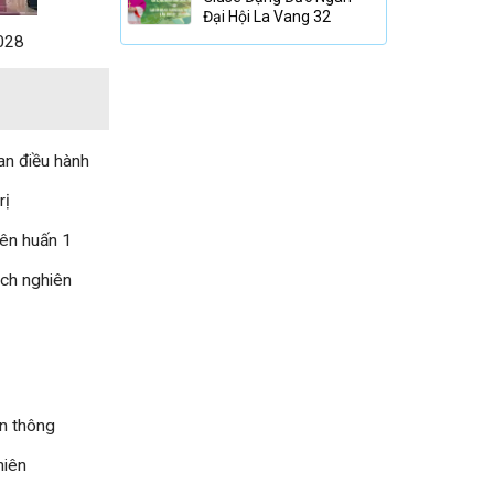
Đại Hội La Vang 32
028
an điều hành
rị
iên huấn 1
ch nghiên
n thông
hiên