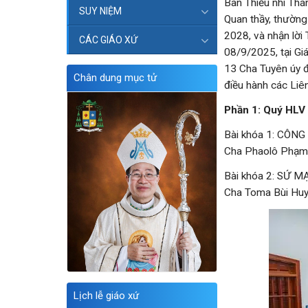
Ban Thiếu nhi Thá
SUY NIỆM
Quan thầy, thường
2028, và nhận lời
CÁC GIÁO XỨ
08/9/2025, tại Gi
13 Cha Tuyên úy đ
Chân dung mục tử
điều hành các Liên
Phần 1: Quý HLV 
Bài khóa 1: CÔN
Cha Phaolô Phạm 
Bài khóa 2: SỨ 
Cha Toma Bùi Hu
Lịch lễ giáo xứ