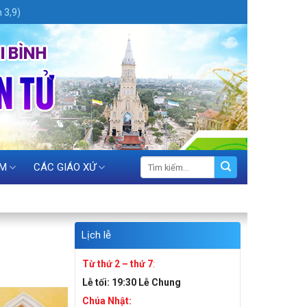
 3,9)
ỆM
CÁC GIÁO XỨ
Lịch lễ
Từ thứ 2 – thứ 7
:
Lễ tối:
19:30 Lễ Chung
Chúa Nhật: