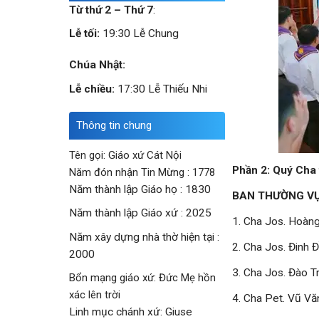
Từ thứ 2 – Thứ 7
:
Lễ tối:
19:30 Lễ Chung
Chúa Nhật:
Lễ chiều:
17:30 Lễ Thiếu Nhi
Thông tin chung
Tên gọi: Giáo xứ Cát Nội
Phần 2: Quý Cha 
Năm đón nhận Tin Mừng : 1778
Năm thành lập Giáo họ : 1830
BAN THƯỜNG VỤ 
Năm thành lập Giáo xứ : 2025
1. Cha Jos. Hoàn
Năm xây dựng nhà thờ hiện tại :
2. Cha Jos. Đinh
2000
3. Cha Jos. Đào T
Bổn mạng giáo xứ: Đức Mẹ hồn
xác lên trời
4. Cha Pet. Vũ Vă
Linh mục chánh xứ: Giuse