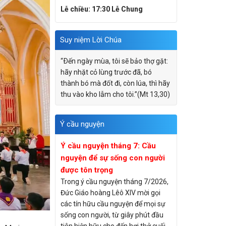
Lễ chiều: 17:30 Lễ Chung
Suy niệm Lời Chúa
“Ðến ngày mùa, tôi sẽ bảo thợ gặt:
hãy nhặt cỏ lùng trước đã, bó
thành bó mà đốt đi, còn lúa, thì hãy
thu vào kho lẫm cho tôi.”(Mt 13,30)
Ý cầu nguyện
Ý cầu nguyện tháng 7: Cầu
nguyện để sự sống con người
được tôn trọng
Trong ý cầu nguyện tháng 7/2026,
Đức Giáo hoàng Lêô XIV mời gọi
các tín hữu cầu nguyện để mọi sự
sống con người, từ giây phút đầu