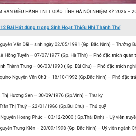
M BAN ĐIỀU HÀNH TNTT GIÁO TỈNH HÀ NỘI NHIỆM KỲ 2025 – 2
12 Bài Hát dùng trong Sinh Hoạt Thiếu Nhi Thánh Thể
guyễn Văn Đãi – sinh ngày 02/05/1991 (Gp. Bắc Ninh) – Trưởng B
ê Hồng Tuyến – 07/07/1977 (Gp. Hà Tĩnh) – Phó đặc trách quản t
inh Thành Trung – 06/03/1993 ( Gp. Bùi Chu) – Phó đặc trách ngh
quino Nguyễn Văn Chữ – 18/10/1992 (Gp.Bắc Ninh) – Phó đặc trá
g. Thị Hương Sen – 30/09/1976 (Gp.Vinh) – Thư ký
Trần Thị Thuỷ – 22/01/1986 (Gp.Bùi Chu) – Thủ quỹ
 Nguyễn Hoàng Phúc – 03/12/2000 ( Gp.Thái Bình) – Uỷ viên truyề
guyễn Trung Kiên – 20/09/1998 (Gp. Bắc Ninh) – Uỷ viên ngành C