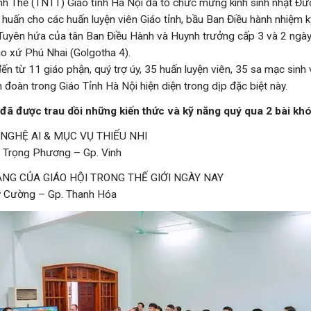
nh Thể (TNTT) Giáo tỉnh Hà Nội đã tổ chức mừng kính sinh nhật Đứ
 huấn cho các huấn luyện viên Giáo tỉnh, bầu Ban Điều hành nhiệm 
 Tuyên hứa của tân Ban Điều Hành và Huynh trưởng cấp 3 và 2 ngà
áo xứ Phú Nhai (Golgotha 4).
ến từ 11 giáo phận, quý trợ úy, 35 huấn luyện viên, 35 sa mạc sinh
 đoàn trong Giáo Tỉnh Hà Nội hiện diện trong dịp đặc biệt này.
đã được trau dồi những kiến thức và kỹ năng quý qua 2 bài khó
G NGHỆ AI & MỤC VỤ THIẾU NHI
Trọng Phương – Gp. Vinh
MẠNG CỦA GIÁO HỘI TRONG THẾ GIỚI NGÀY NAY
y Cường – Gp. Thanh Hóa