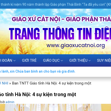
thánh kỉ niệm 90 năm thành lập Giáo phận Thái Bình "Ta đã yêu con" (Kh
I ĐOÀN
GIỚI TRẺ
GIÁO DỤC
GIỚI THIỆU
SUY NI
lành, xin Chúa ban bình an cho bạn và gia đình.
U NHI
»
Ban TNTT Giáo tỉnh Hà Nội: 4 sự kiện trong một
 tỉnh Hà Nội: 4 sự kiện trong một
bởi
admin