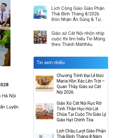
& Hiệp Thông Lòng Mến
Lịch Công Giáo Giáo Phận
Thái Bình Tháng 8/2026:
Đón Nhận Ân Sủng & Tự
Canh Tân
Giáo xứ Cát Nội nhộn nhịp
cuộc thi tìm hiểu Tin Mừng
theo Thánh Mátthêu
Tin xem nhiều
Chương Trình Đại Lễ Đức
Maria Hồn Xác Lên Trời –
2028
Quan Thầy Giáo xứ Cát
Nội 2026
h Hà Nội
Giáo Xứ Cát Nội Rực Rỡ
ấn Luyện.
Tinh Thần Học Hỏi Lời
Chúa Tại Cuộc Thi Giáo Lý
Giáo Hạt Chính Tòa
Lịch Chầu Lượt Giáo Phận
Thái Bình Tháng 8 Năm