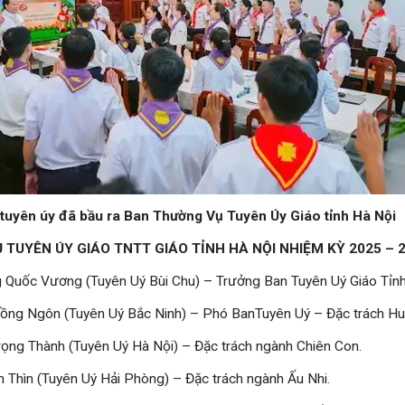
tuyên úy đã bầu ra Ban Thường Vụ Tuyên Úy Giáo tỉnh Hà Nội
TUYÊN ÚY GIÁO TNTT GIÁO TỈNH HÀ NỘI NHIỆM KỲ 2025 – 
g Quốc Vương (Tuyên Uý Bùi Chu) – Trưởng Ban Tuyên Uý Giáo Tỉn
 Đồng Ngôn (Tuyên Uý Bắc Ninh) – Phó BanTuyên Uý – Đặc trách Hu
rọng Thành (Tuyên Uý Hà Nội) – Đặc trách ngành Chiên Con.
n Thìn (Tuyên Uý Hải Phòng) – Đặc trách ngành Ấu Nhi.