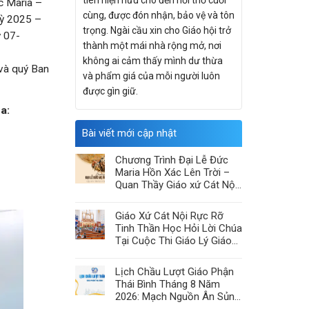
tiên hiện hữu cho đến hơi thở cuối
c Maria –
cùng, được đón nhận, bảo vệ và tôn
kỳ 2025 –
trọng. Ngài cầu xin cho Giáo hội trở
y 07-
thành một mái nhà rộng mở, nơi
không ai cảm thấy mình dư thừa
 và quý Ban
và phẩm giá của mỗi người luôn
được gìn giữ.
a:
Bài viết mới cập nhật
Chương Trình Đại Lễ Đức
Maria Hồn Xác Lên Trời –
Quan Thầy Giáo xứ Cát Nội
2026
Giáo Xứ Cát Nội Rực Rỡ
Tinh Thần Học Hỏi Lời Chúa
Tại Cuộc Thi Giáo Lý Giáo
Hạt Chính Tòa
Lịch Chầu Lượt Giáo Phận
Thái Bình Tháng 8 Năm
2026: Mạch Nguồn Ân Sủng