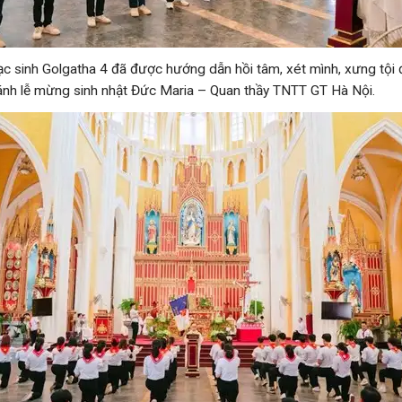
c sinh Golgatha 4 đã được hướng dẫn hồi tâm, xét mình, xưng tội
ánh lễ mừng sinh nhật Đức Maria – Quan thầy TNTT GT Hà Nội.