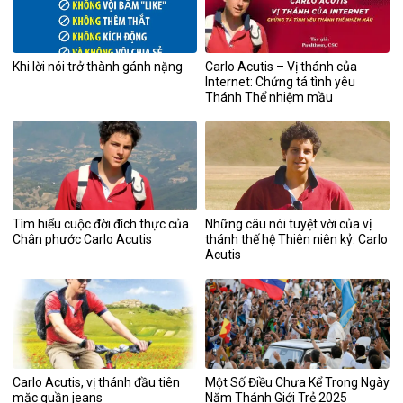
Khi lời nói trở thành gánh nặng
Carlo Acutis – Vị thánh của
Internet: Chứng tá tình yêu
Thánh Thể nhiệm mầu
Tìm hiểu cuộc đời đích thực của
Những câu nói tuyệt vời của vị
Chân phước Carlo Acutis
thánh thế hệ Thiên niên kỷ: Carlo
Acutis
Carlo Acutis, vị thánh đầu tiên
Một Số Điều Chưa Kể Trong Ngày
mặc quần jeans
Năm Thánh Giới Trẻ 2025