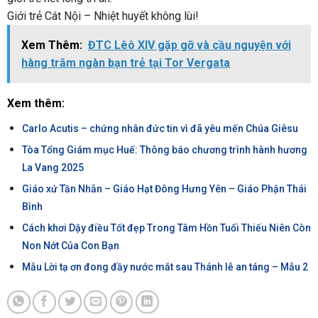
Giới trẻ Cát Nội – Nhiệt huyết không lùi!
Xem Thêm:
ĐTC Lêô XIV gặp gỡ và cầu nguyện với
hàng trăm ngàn bạn trẻ tại Tor Vergata
Xem thêm:
Carlo Acutis – chứng nhân đức tin vì đã yêu mến Chúa Giêsu
Tòa Tổng Giám mục Huế: Thông báo chương trình hành hương
La Vang 2025
Giáo xứ Tần Nhẫn – Giáo Hạt Đông Hưng Yên – Giáo Phận Thái
Bình
Cách khơi Dậy điều Tốt đẹp Trong Tâm Hồn Tuổi Thiếu Niên Còn
Non Nớt Của Con Bạn
Mẫu Lời tạ ơn đong đầy nước mắt sau Thánh lễ an táng – Mẫu 2