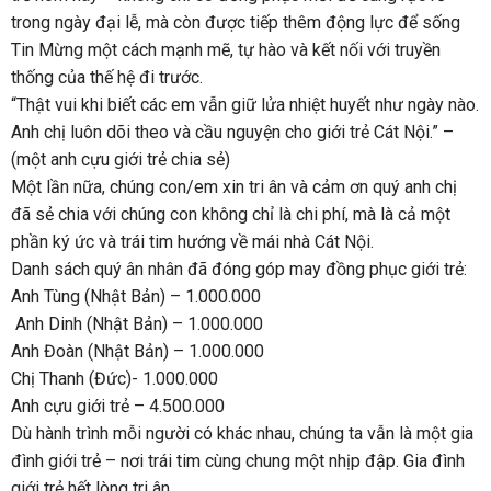
trong ngày đại lễ, mà còn được tiếp thêm động lực để sống
Tin Mừng một cách mạnh mẽ, tự hào và kết nối với truyền
thống của thế hệ đi trước.
“Thật vui khi biết các em vẫn giữ lửa nhiệt huyết như ngày nào.
Anh chị luôn dõi theo và cầu nguyện cho giới trẻ Cát Nội.” –
(một anh cựu giới trẻ chia sẻ)
Một lần nữa, chúng con/em xin tri ân và cảm ơn quý anh chị
đã sẻ chia với chúng con không chỉ là chi phí, mà là cả một
phần ký ức và trái tim hướng về mái nhà Cát Nội.
Danh sách quý ân nhân đã đóng góp may đồng phục giới trẻ:
Anh Tùng (Nhật Bản) – 1.000.000
Anh Dinh (Nhật Bản) – 1.000.000
Anh Đoàn (Nhật Bản) – 1.000.000
Chị Thanh (Đức)- 1.000.000
Anh cựu giới trẻ – 4.500.000
Dù hành trình mỗi người có khác nhau, chúng ta vẫn là một gia
đình giới trẻ – nơi trái tim cùng chung một nhịp đập. Gia đình
giới trẻ hết lòng tri ân.