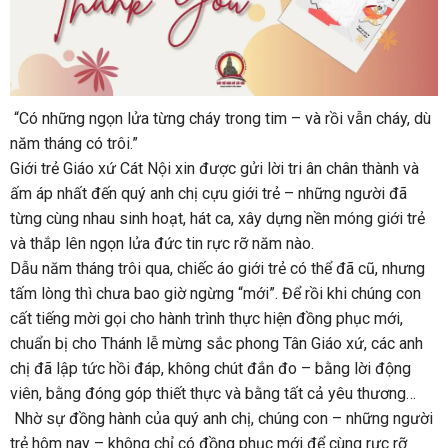
“Có những ngọn lửa từng cháy trong tim – và rồi vẫn cháy, dù
năm tháng có trôi.”
Giới trẻ Giáo xứ Cát Nội xin được gửi lời tri ân chân thành và
ấm áp nhất đến quý anh chị cựu giới trẻ – những người đã
từng cùng nhau sinh hoạt, hát ca, xây dựng nền móng giới trẻ
và thắp lên ngọn lửa đức tin rực rỡ năm nào.
Dẫu năm tháng trôi qua, chiếc áo giới trẻ có thể đã cũ, nhưng
tấm lòng thì chưa bao giờ ngừng “mới”. Để rồi khi chúng con
cất tiếng mời gọi cho hành trình thực hiện đồng phục mới,
chuẩn bị cho Thánh lễ mừng sắc phong Tân Giáo xứ, các anh
chị đã lập tức hồi đáp, không chút đắn đo – bằng lời động
viên, bằng đóng góp thiết thực và bằng tất cả yêu thương…
Nhờ sự đồng hành của quý anh chị, chúng con – những người
trẻ hôm nay – không chỉ có đồng phục mới để cùng rực rỡ