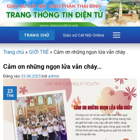
Bỏ
qua
nội
dung
Giáo xứ Cát Nội Online
TRANG CHỦ
Trang chủ
»
GIỚI TRẺ
»
Cảm ơn những ngọn lửa vẫn cháy…
Cảm ơn những ngọn lửa vẫn cháy…
Đăng vào
23.06.2025
bởi
admin
23
Th6