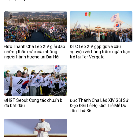
Đức Thánh Cha Lêô XIV giải đáp
ĐTC Lêô XIV gặp gỡ và cầu
những thắc mắc của những
nguyện với hàng trăm ngàn bạn
người hành hương tại Đại Hội
trẻ tại Tor Vergata
Năm Thánh Giới Trẻ
ĐHGT Seoul: Công tác chuẩn bị
Đức Thánh Cha Lêô XIV Gửi Sứ
đã bắt đầu
Điệp Đến Lễ Hội Giới Trẻ Mễ Du
Lần Thứ 36