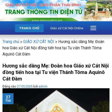
Bỏ
qua
nội
dung
Giáo xứ Cát Nội Online
TRANG CHỦ
Trang chủ
»
GIÁO XỨ CÁT NỘI
»
Hương sắc dâng Mẹ: Đoàn
hoa Giáo xứ Cát Nội đồng tiến hoa tại Tu viện Thánh Tôma
Aquinô Cát Đàm
Hương sắc dâng Mẹ: Đoàn hoa Giáo xứ Cát Nội
đồng tiến hoa tại Tu viện Thánh Tôma Aquinô
Cát Đàm
Đăng vào
27.05.2026
bởi
admin
27
Th5