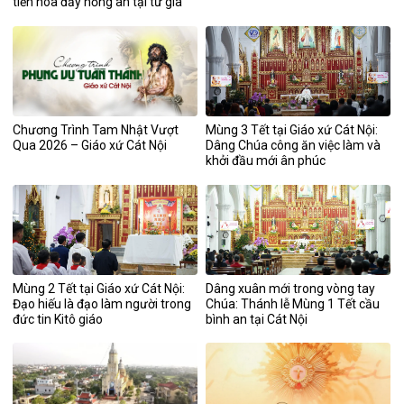
tiến hoa đầy hồng ân tại tư gia
ông bà Trưởng Giuse
Chương Trình Tam Nhật Vượt
Mùng 3 Tết tại Giáo xứ Cát Nội:
Qua 2026 – Giáo xứ Cát Nội
Dâng Chúa công ăn việc làm và
khởi đầu mới ân phúc
Mùng 2 Tết tại Giáo xứ Cát Nội:
Dâng xuân mới trong vòng tay
Đạo hiếu là đạo làm người trong
Chúa: Thánh lễ Mùng 1 Tết cầu
đức tin Kitô giáo
bình an tại Cát Nội