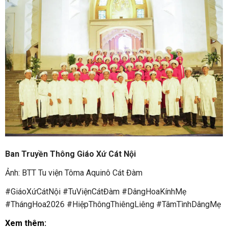
Ban Truyền Thông Giáo Xứ Cát Nội
Ảnh: BTT Tu viện Tôma Aquinô Cát Đàm
#GiáoXứCátNội #TuViệnCátĐàm #DângHoaKínhMẹ
#ThángHoa2026 #HiệpThôngThiêngLiêng #TâmTìnhDângMẹ
Xem thêm: