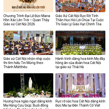
Chương Trình Đại Lễ Đức Maria
Giáo Xứ Cát Nội Rực Rỡ Tinh
Hồn Xác Lên Trời – Quan Thầy
Thần Học Hỏi Lời Chúa Tại Cuộc
Giáo xứ Cát Nội 2026
Thi Giáo Lý Giáo Hạt Chính Tòa
Giáo xứ Cát Nội nhộn nhịp cuộc
Hành trình dâng hoa kính Mẹ đầy
thi tìm hiểu Tin Mừng theo
hồng ân của đoàn hoa Cát Nội
Thánh Mátthêu
tại giáo xứ Thái Hà
Hương hoa ngào ngạt dâng kính
Rực rỡ sắc hoa Cát Nội dâng kính
Mẹ Hằng Cứu Giúp: Buổi đồng
Đức Mẹ tại Đền Thánh Cổ Việt