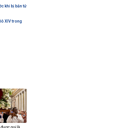
c khi bị bắn tử
ô XIV trong
được gọi là