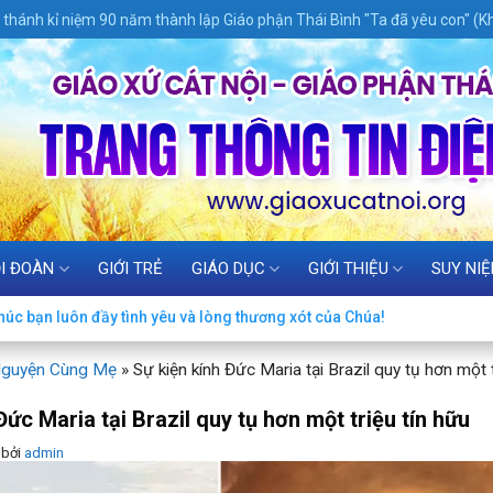
thánh kỉ niệm 90 năm thành lập Giáo phận Thái Bình "Ta đã yêu con" (Kh
I ĐOÀN
GIỚI TRẺ
GIÁO DỤC
GIỚI THIỆU
SUY NI
úc bạn luôn đầy tình yêu và lòng thương xót của Chúa!
Nguyện Cùng Mẹ
»
Sự kiện kính Đức Maria tại Brazil quy tụ hơn một t
Đức Maria tại Brazil quy tụ hơn một triệu tín hữu
bởi
admin