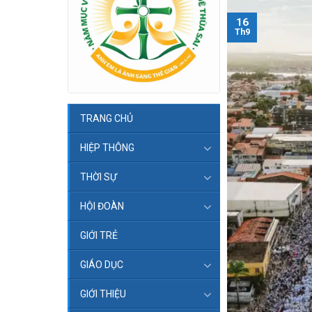
16
Th9
TRANG CHỦ
HIỆP THÔNG
THỜI SỰ
HỘI ĐOÀN
GIỚI TRẺ
GIÁO DỤC
GIỚI THIỆU