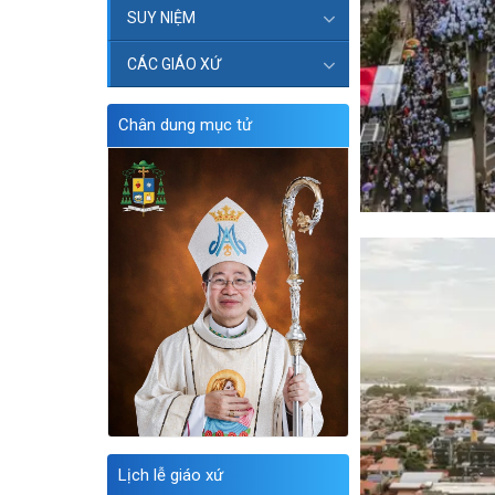
SUY NIỆM
CÁC GIÁO XỨ
Chân dung mục tử
Lịch lễ giáo xứ