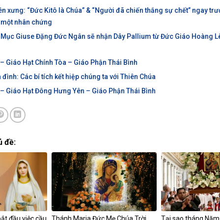
yên xưng: “Đức Kitô là Chúa” & “Người đã chiến thắng sự chết” ngay trướ
i một nhân chứng
Mục Giuse Đặng Đức Ngân sẽ nhận Dây Pallium từ Đức Giáo Hoàng Lê
 – Giáo Hạt Chính Tòa – Giáo Phận Thái Bình
đình: Các bí tích kết hiệp chúng ta với Thiên Chúa
 – Giáo Hạt Đông Hưng Yên – Giáo Phận Thái Bình
ủ đề:
bắt đầu việc cầu
Thánh Maria Đức Mẹ Chúa Trời
Tại sao tháng Năm 