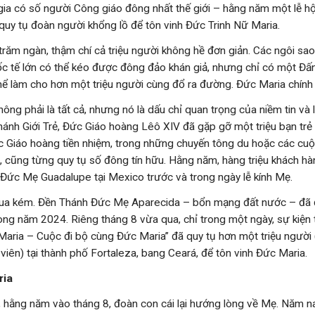
 gia có số người Công giáo đông nhất thế giới – hằng năm một lễ hộ
 quy tụ đoàn người khổng lồ để tôn vinh Đức Trinh Nữ Maria.
 trăm ngàn, thậm chí cả triệu người không hề đơn giản. Các ngôi sa
c tế lớn có thể kéo được đông đảo khán giả, nhưng chỉ có một Đấ
hể làm cho hơn một triệu người cùng đổ ra đường. Đức Maria chính 
hông phải là tất cả, nhưng nó là dấu chỉ quan trọng của niềm tin và
nh Giới Trẻ, Đức Giáo hoàng Lêô XIV đã gặp gỡ một triệu bạn trẻ 
 Giáo hoàng tiền nhiệm, trong những chuyến tông du hoặc các cuộ
ình, cũng từng quy tụ số đông tín hữu. Hằng năm, hàng triệu khách h
Đức Mẹ Guadalupe tại Mexico trước và trong ngày lễ kính Mẹ.
thua kém. Đền Thánh Đức Mẹ Aparecida – bổn mạng đất nước – đã
trong năm 2024. Riêng tháng 8 vừa qua, chỉ trong một ngày, sự kiện
ria – Cuộc đi bộ cùng Đức Maria” đã quy tụ hơn một triệu người 
viên) tại thành phố Fortaleza, bang Ceará, để tôn vinh Đức Maria.
ria
, hằng năm vào tháng 8, đoàn con cái lại hướng lòng về Mẹ. Năm n