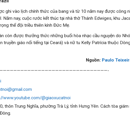
razil
ợc ghi vào lịch chính thức của bang và từ 10 năm nay được công n
l. Năm nay, cuộc rước kết thúc tại nhà thờ Thánh Edwiges, khu Jac
trọng thể đội triều thiên kính Đức Mẹ.
oàn còn được thưởng thức những buổi hòa nhạc cầu nguyện do Nhó
truyền giáo nổi tiếng tại Ceará) và nữ tu Kelly Patrícia thuộc Dòn
Nguồn:
Paulo Teixeir
———————————————————————————————-
i
atnoi@gmail.com
:
//www.youtube.com/@giaoxucatnoi
10, thôn Trung Nghĩa, phường Trà Lý, tỉnh Hưng Yên. Cách tòa giá
 Đông.