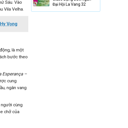
hứ Sáu. Vào
Đại Hội La Vang 32
 Vila Velha.
 Hy Vọng
động, là một
cách bước theo
 Esperança –
ược cung
đầu, ngân vang
n người cùng
he chở của