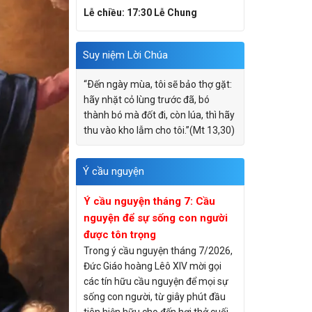
Lễ chiều: 17:30 Lễ Chung
Suy niệm Lời Chúa
“Ðến ngày mùa, tôi sẽ bảo thợ gặt:
hãy nhặt cỏ lùng trước đã, bó
thành bó mà đốt đi, còn lúa, thì hãy
thu vào kho lẫm cho tôi.”(Mt 13,30)
Ý cầu nguyện
Ý cầu nguyện tháng 7: Cầu
nguyện để sự sống con người
được tôn trọng
Trong ý cầu nguyện tháng 7/2026,
Đức Giáo hoàng Lêô XIV mời gọi
các tín hữu cầu nguyện để mọi sự
sống con người, từ giây phút đầu