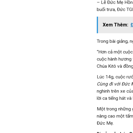
– Lễ Đức Mẹ Hồn X
buổi trưa, Đức TG
Xem Thêm:
Đ
Trong bài giảng, 
“Hơn cả một cuộc 
cuộc hành hương 
Chúa Kitô và đồng
Lúc 14g, cuộc rướ
Cùng đi với Đức 
nghinh trên xe củ
lời ca tiếng hát và
Một trong những g
nâng cao một tấm 
Đức Mẹ.