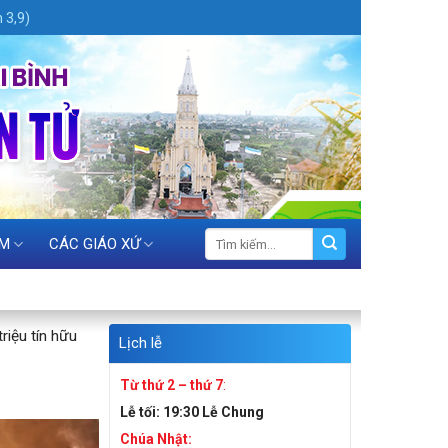
 3,9)
ỆM
CÁC GIÁO XỨ
riệu tín hữu
Lịch lễ
Từ thứ 2 – thứ 7
:
Lễ tối:
19:30 Lễ Chung
Chúa Nhật: