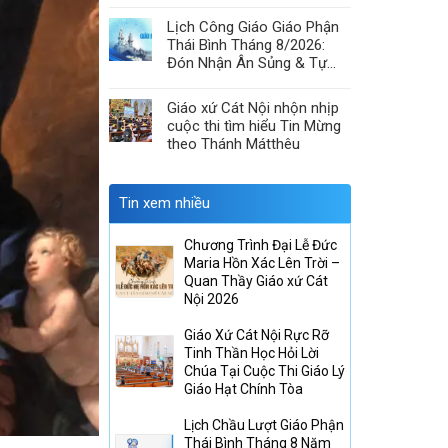
& Hiệp Thông Lòng Mến
Lịch Công Giáo Giáo Phận
Thái Bình Tháng 8/2026:
Đón Nhận Ân Sủng & Tự
Canh Tân
Giáo xứ Cát Nội nhộn nhịp
cuộc thi tìm hiểu Tin Mừng
theo Thánh Mátthêu
Tin xem nhiều
Chương Trình Đại Lễ Đức
Maria Hồn Xác Lên Trời –
Quan Thầy Giáo xứ Cát
Nội 2026
Giáo Xứ Cát Nội Rực Rỡ
Tinh Thần Học Hỏi Lời
Chúa Tại Cuộc Thi Giáo Lý
Giáo Hạt Chính Tòa
Lịch Chầu Lượt Giáo Phận
Thái Bình Tháng 8 Năm