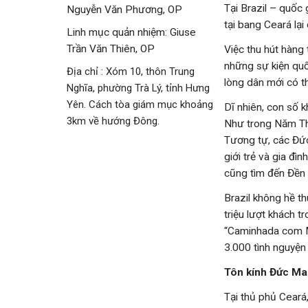
Tại Brazil – quốc
Nguyễn Văn Phương, OP
tại bang Ceará lại
Linh mục quản nhiệm: Giuse
Trần Văn Thiên, OP
Việc thu hút hàng
những sự kiện quố
Địa chỉ : Xóm 10, thôn Trung
lòng dân mới có t
Nghĩa, phường Trà Lý, tỉnh Hưng
Yên. Cách tòa giám mục khoảng
Dĩ nhiên, con số k
3km về hướng Đông.
Như trong Năm Thá
Tương tự, các Đức
giới trẻ và gia đ
cũng tìm đến Đền 
Brazil không hề 
triệu lượt khách 
“Caminhada com Ma
3.000 tình nguyện 
Tôn kính Đức Ma
Tại thủ phủ Ceará