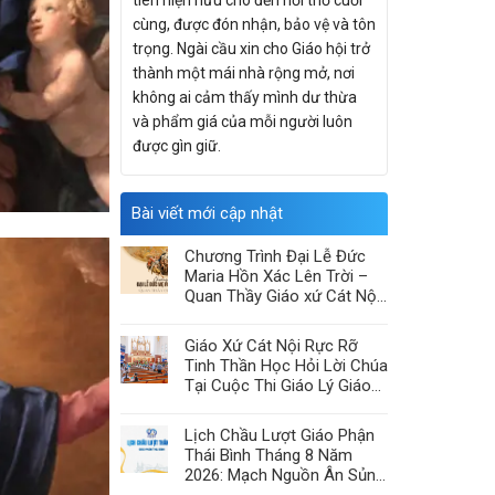
tiên hiện hữu cho đến hơi thở cuối
cùng, được đón nhận, bảo vệ và tôn
trọng. Ngài cầu xin cho Giáo hội trở
thành một mái nhà rộng mở, nơi
không ai cảm thấy mình dư thừa
và phẩm giá của mỗi người luôn
được gìn giữ.
Bài viết mới cập nhật
Chương Trình Đại Lễ Đức
Maria Hồn Xác Lên Trời –
Quan Thầy Giáo xứ Cát Nội
2026
Giáo Xứ Cát Nội Rực Rỡ
Tinh Thần Học Hỏi Lời Chúa
Tại Cuộc Thi Giáo Lý Giáo
Hạt Chính Tòa
Lịch Chầu Lượt Giáo Phận
Thái Bình Tháng 8 Năm
2026: Mạch Nguồn Ân Sủng