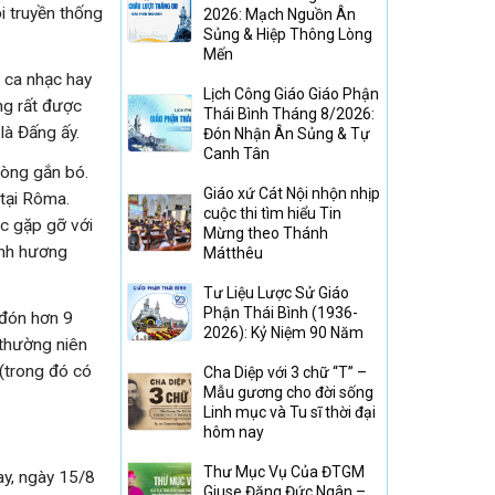
i truyền thống
2026: Mạch Nguồn Ân
Sủng & Hiệp Thông Lòng
Mến
o ca nhạc hay
Lịch Công Giáo Giáo Phận
ng rất được
Thái Bình Tháng 8/2026:
là Đấng ấy.
Đón Nhận Ân Sủng & Tự
Canh Tân
 lòng gắn bó.
Giáo xứ Cát Nội nhộn nhịp
tại Rôma.
cuộc thi tìm hiểu Tin
c gặp gỡ với
Mừng theo Thánh
ành hương
Mátthêu
Tư Liệu Lược Sử Giáo
Phận Thái Bình (1936-
 đón hơn 9
2026): Kỷ Niệm 90 Năm
 thường niên
(trong đó có
Cha Diệp với 3 chữ “T” –
Mẫu gương cho đời sống
Linh mục và Tu sĩ thời đại
hôm nay
Thư Mục Vụ Của ĐTGM
ay, ngày 15/8
Giuse Đặng Đức Ngân –