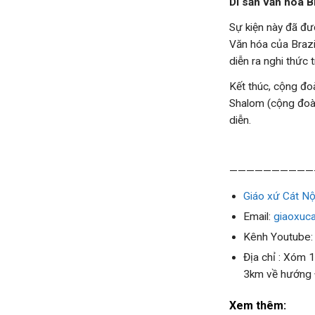
Di sản văn hóa B
Sự kiện này đã đư
Văn hóa của Brazi
diễn ra nghi thức 
Kết thúc, cộng đ
Shalom (cộng đoàn 
diễn.
——————————
Giáo xứ Cát Nộ
Email:
giaoxuc
Kênh Youtube
Địa chỉ : Xóm 
3km về hướng
Xem thêm: