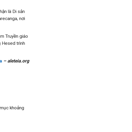
hận là Di sản
arecanga, nơi
m Truyền giáo
g Hesed trình
a
– aleteia.org
m mục khoảng