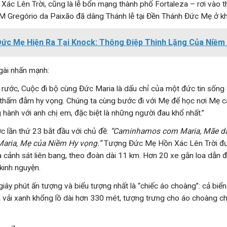
ác Lên Trời, cũng là lễ bổn mạng thành phố Fortaleza – rơi vào t
M Gregório da Paixão đã dâng Thánh lễ tại Đền Thánh Đức Mẹ ở khu
ức Mẹ Hiện Ra Tại Knock: Thông Điệp Thinh Lặng Của Niềm
ngài nhấn mạnh:
rước, Cuộc đi bộ cùng Đức Maria là dấu chỉ của một đức tin sống 
thấm đẫm hy vọng. Chúng ta cùng bước đi với Mẹ để học nơi Mẹ 
 hành với anh chị em, đặc biệt là những người đau khổ nhất.”
c lần thứ 23 bắt đầu với chủ đề:
“Caminhamos com Maria, Mãe da
Maria, Mẹ của Niềm Hy vọng.”
Tượng Đức Mẹ Hồn Xác Lên Trời đ
a cảnh sát liên bang, theo đoàn dài 11 km. Hơn 20 xe gắn loa dẫn 
 kinh nguyện.
iây phút ấn tượng và biểu tượng nhất là “chiếc áo choàng”: cả biể
vải xanh khổng lồ dài hơn 330 mét, tượng trưng cho áo choàng c