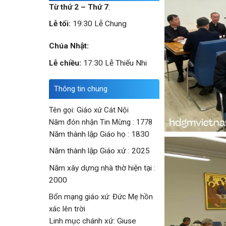
Từ thứ 2 – Thứ 7
:
Lễ tối:
19:30 Lễ Chung
Chúa Nhật:
Lễ chiều:
17:30 Lễ Thiếu Nhi
Thông tin chung
Tên gọi: Giáo xứ Cát Nội
Năm đón nhận Tin Mừng : 1778
Năm thành lập Giáo họ : 1830
Năm thành lập Giáo xứ : 2025
Năm xây dựng nhà thờ hiện tại :
2000
Bổn mạng giáo xứ: Đức Mẹ hồn
xác lên trời
Linh mục chánh xứ: Giuse