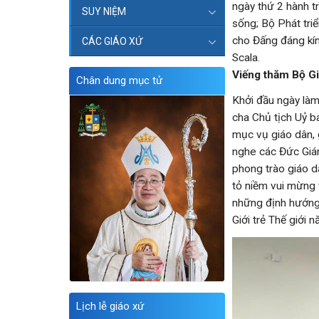
ngày thứ 2 hành t
SUY NIỆM
sống; Bộ Phát tri
cho Đấng đáng kín
CÁC GIÁO XỨ
Scala.
Viếng thăm Bộ Gi
Chân dung mục tử
Khởi đầu ngày làm
cha Chủ tịch Uỷ b
mục vụ giáo dân, 
nghe các Đức Giám
phong trào giáo d
tỏ niềm vui mừng
những định hướng 
Giới trẻ Thế giới
Lịch lễ giáo xứ