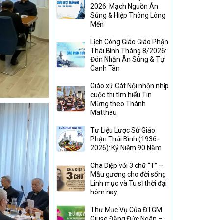
2026: Mạch Nguồn Ân
Sủng & Hiệp Thông Lòng
Mến
Lịch Công Giáo Giáo Phận
Thái Bình Tháng 8/2026:
Đón Nhận Ân Sủng & Tự
Canh Tân
Giáo xứ Cát Nội nhộn nhịp
cuộc thi tìm hiểu Tin
Mừng theo Thánh
Mátthêu
Tư Liệu Lược Sử Giáo
Phận Thái Bình (1936-
2026): Kỷ Niệm 90 Năm
Cha Diệp với 3 chữ “T” –
Mẫu gương cho đời sống
Linh mục và Tu sĩ thời đại
hôm nay
Thư Mục Vụ Của ĐTGM
Giuse Đặng Đức Ngân –