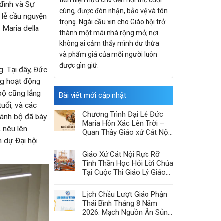
tiên hiện hữu cho đến hơi thở cuối
 đình và Sự
cùng, được đón nhận, bảo vệ và tôn
 lễ cầu nguyện
trọng. Ngài cầu xin cho Giáo hội trở
 Maria della
thành một mái nhà rộng mở, nơi
không ai cảm thấy mình dư thừa
và phẩm giá của mỗi người luôn
được gìn giữ.
. Tại đây, Đức
ng hoạt động
 bộ cũng lắng
Bài viết mới cập nhật
uổi, và các
Chương Trình Đại Lễ Đức
hánh bộ đã bày
Maria Hồn Xác Lên Trời –
 nêu lên
Quan Thầy Giáo xứ Cát Nội
m dự Đại hội
2026
Giáo Xứ Cát Nội Rực Rỡ
Tinh Thần Học Hỏi Lời Chúa
Tại Cuộc Thi Giáo Lý Giáo
Hạt Chính Tòa
Lịch Chầu Lượt Giáo Phận
Thái Bình Tháng 8 Năm
2026: Mạch Nguồn Ân Sủng