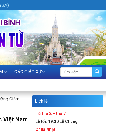
 3,9)
ỆM
CÁC GIÁO XỨ
Đồng Giám
Lịch lễ
Từ thứ 2 – thứ 7
:
c Việt Nam
Lễ tối:
19:30 Lễ Chung
Chúa Nhật: