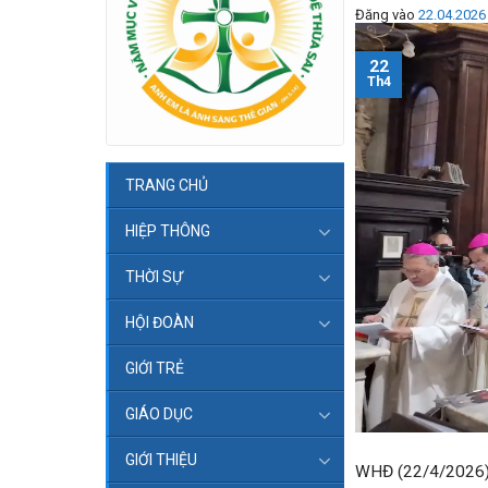
Đăng vào
22.04.2026
22
Th4
TRANG CHỦ
HIỆP THÔNG
THỜI SỰ
HỘI ĐOÀN
GIỚI TRẺ
GIÁO DỤC
GIỚI THIỆU
WHĐ (22/4/2026) 