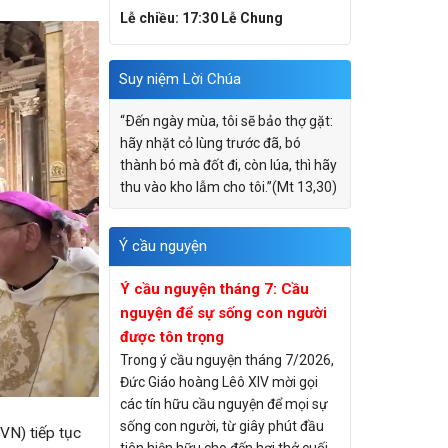
Lễ chiều: 17:30 Lễ Chung
Suy niệm Lời Chúa
“Ðến ngày mùa, tôi sẽ bảo thợ gặt:
hãy nhặt cỏ lùng trước đã, bó
thành bó mà đốt đi, còn lúa, thì hãy
thu vào kho lẫm cho tôi.”(Mt 13,30)
Ý cầu nguyện
Ý cầu nguyện tháng 7: Cầu
nguyện để sự sống con người
được tôn trọng
Trong ý cầu nguyện tháng 7/2026,
Đức Giáo hoàng Lêô XIV mời gọi
các tín hữu cầu nguyện để mọi sự
sống con người, từ giây phút đầu
N) tiếp tục