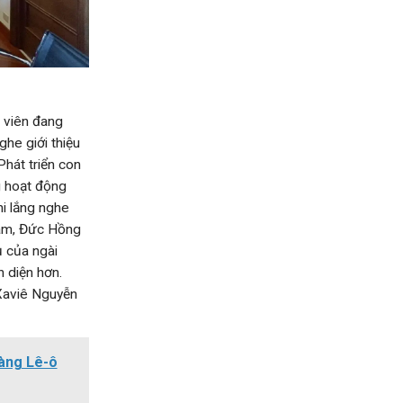
 viên đang
he giới thiệu
hát triển con
g hoạt động
hi lắng nghe
Nam, Đức Hồng
ụ của ngài
n diện hơn.
Xaviê Nguyễn
àng Lê-ô