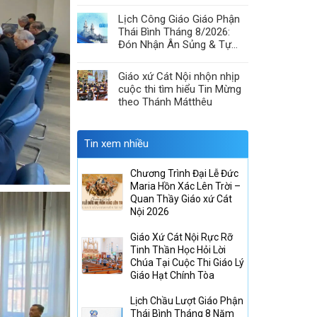
& Hiệp Thông Lòng Mến
Lịch Công Giáo Giáo Phận
Thái Bình Tháng 8/2026:
Đón Nhận Ân Sủng & Tự
Canh Tân
Giáo xứ Cát Nội nhộn nhịp
cuộc thi tìm hiểu Tin Mừng
theo Thánh Mátthêu
Tin xem nhiều
Chương Trình Đại Lễ Đức
Maria Hồn Xác Lên Trời –
Quan Thầy Giáo xứ Cát
Nội 2026
Giáo Xứ Cát Nội Rực Rỡ
Tinh Thần Học Hỏi Lời
Chúa Tại Cuộc Thi Giáo Lý
Giáo Hạt Chính Tòa
Lịch Chầu Lượt Giáo Phận
Thái Bình Tháng 8 Năm