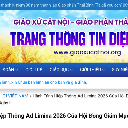
thánh kỉ niệm 90 năm thành lập Giáo phận Thái Bình "Ta đã yêu con" (Kh
I ĐOÀN
GIỚI TRẺ
GIÁO DỤC
GIỚI THIỆU
SUY NI
lành, xin Chúa ban bình an cho bạn và gia đình.
 HỘI VIỆT NAM
»
Hành Trình Hiệp Thông Ad Limina 2026 Của Hội 
gày II
iệp Thông Ad Limina 2026 Của Hội Đồng Giám Mụ