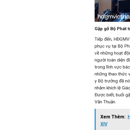
Gặp gỡ Bộ Phát t
Tiếp đến, HĐGMVN
phục vụ tại Bộ Ph
về những hoạt độn
người toàn diện đ
trong lĩnh vực bác
những thao thức 
y Bộ trưởng đã nó
nhằm khích lệ Giá
Được biết, buổi 
Văn Thuận.
Xem Thêm:
H
XIV