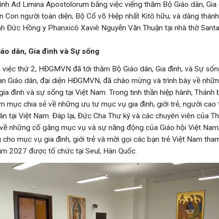
rình Ad Limina Apostolorum bằng việc viếng thăm Bộ Giáo dân, Gia
ển Con người toàn diện; Bộ Cổ võ Hiệp nhất Kitô hữu; và dâng thánh
h Đức Hồng y Phanxicô Xaviê Nguyễn Văn Thuận tại nhà thờ Santa
áo dân, Gia đình và Sự sống
 việc thứ 2, HĐGMVN đã tới thăm Bộ Giáo dân, Gia đình, và Sự sống
an Giáo dân, đại diện HĐGMVN, đã chào mừng và trình bày về nhữ
gia đình và sự sống tại Việt Nam. Trong tinh thần hiệp hành, Thánh
 mục chia sẻ về những ưu tư mục vụ gia đình, giới trẻ, người cao t
ân tại Việt Nam. Đáp lại, Đức Cha Thư ký và các chuyên viên của T
 về những cố gắng mục vụ và sự năng động của Giáo hội Việt Nam,
cho mục vụ gia đình, giới trẻ và mời gọi các bạn trẻ Việt Nam tha
 năm 2027 được tổ chức tại Seul, Hàn Quốc.