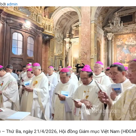
bởi
admin
– Thứ Ba, ngày 21/4/2026, Hội đồng Giám mục Việt Nam (HĐGMV