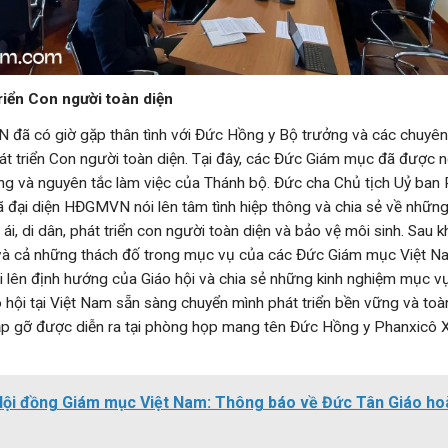
riển Con người toàn diện
 đã có giờ gặp thân tình với Đức Hồng y Bộ trưởng và các chuyên
át triển Con người toàn diện. Tại đây, các Đức Giám mục đã được ng
g và nguyên tắc làm việc của Thánh bộ. Đức cha Chủ tịch Uỷ ban P
ã đại diện HĐGMVN nói lên tâm tình hiệp thông và chia sẻ về nhữn
 ái, di dân, phát triển con người toàn diện và bảo vệ môi sinh. Sau k
và cả những thách đố trong mục vụ của các Đức Giám mục Việt 
i lên định hướng của Giáo hội và chia sẻ những kinh nghiệm mục v
o hội tại Việt Nam sẵn sàng chuyển mình phát triển bền vững và toà
gặp gỡ được diễn ra tại phòng họp mang tên Đức Hồng y Phanxicô 
ội đồng Giám mục Việt Nam: Thông báo về Đức Tân Giáo ho