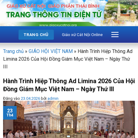
Bỏ
qua
nội
dung
Giáo xứ Cát Nội Online
TRANG CHỦ
Trang chủ
»
GIÁO HỘI VIỆT NAM
»
Hành Trình Hiệp Thông Ad
Limina 2026 Của Hội Đồng Giám Mục Việt Nam – Ngày Thứ
III
Hành Trình Hiệp Thông Ad Limina 2026 Của Hội
Đồng Giám Mục Việt Nam – Ngày Thứ III
Đăng vào
23.04.2026
bởi
admin
23
Th4