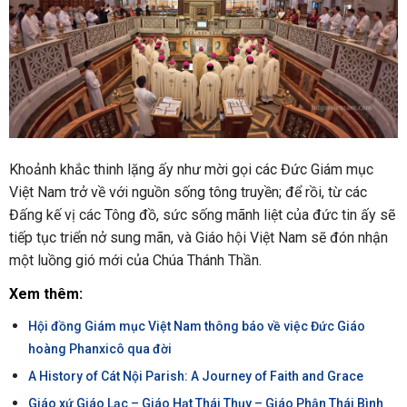
Khoảnh khắc thinh lặng ấy như mời gọi các Đức Giám mục
Việt Nam trở về với nguồn sống tông truyền; để rồi, từ các
Đấng kế vị các Tông đồ, sức sống mãnh liệt của đức tin ấy sẽ
tiếp tục triển nở sung mãn, và Giáo hội Việt Nam sẽ đón nhận
một luồng gió mới của Chúa Thánh Thần.
Xem thêm:
Hội đồng Giám mục Việt Nam thông báo về việc Đức Giáo
hoàng Phanxicô qua đời
A History of Cát Nội Parish: A Journey of Faith and Grace
Giáo xứ Giáo Lạc – Giáo Hạt Thái Thụy – Giáo Phận Thái Bình