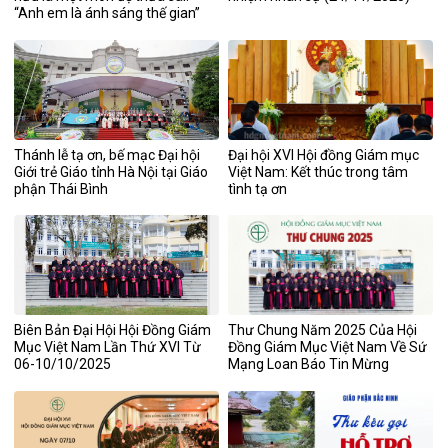
“Anh em là ánh sáng thế gian”
(Mt 5,14)
Thánh lễ tạ ơn, bế mạc Đại hội
Đại hội XVI Hội đồng Giám mục
Giới trẻ Giáo tỉnh Hà Nội tại Giáo
Việt Nam: Kết thúc trong tâm
phận Thái Bình
tình tạ ơn
Biên Bản Đại Hội Hội Đồng Giám
Thư Chung Năm 2025 Của Hội
Mục Việt Nam Lần Thứ XVI Từ
Đồng Giám Mục Việt Nam Về Sứ
06-10/10/2025
Mạng Loan Báo Tin Mừng