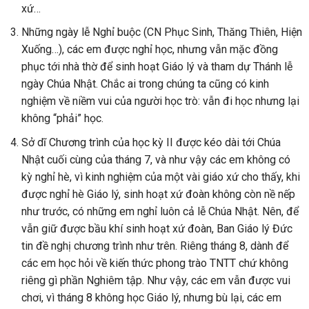
xứ…
Những ngày lễ Nghỉ buộc (CN Phục Sinh, Thăng Thiên, Hiện
Xuống…), các em được nghỉ học, nhưng vẫn mặc đồng
phục tới nhà thờ để sinh hoạt Giáo lý và tham dự Thánh lễ
ngày Chúa Nhật. Chắc ai trong chúng ta cũng có kinh
nghiệm về niềm vui của người học trò: vẫn đi học nhưng lại
không “phải” học.
Sở dĩ Chương trình của học kỳ II được kéo dài tới Chúa
Nhật cuối cùng của tháng 7, và như vậy các em không có
kỳ nghỉ hè, vì kinh nghiệm của một vài giáo xứ cho thấy, khi
được nghỉ hè Giáo lý, sinh hoạt xứ đoàn không còn nề nếp
như trước, có những em nghỉ luôn cả lễ Chúa Nhật. Nên, để
vẫn giữ được bầu khí sinh hoạt xứ đoàn, Ban Giáo lý Đức
tin đề nghị chương trình như trên. Riêng tháng 8, dành để
các em học hỏi về kiến thức phong trào TNTT chứ không
riêng gì phần Nghiêm tập. Như vậy, các em vẫn được vui
chơi, vì tháng 8 không học Giáo lý, nhưng bù lại, các em