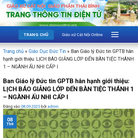
Bỏ
qua
nội
dung
Giáo xứ Cát Nội Online
TRANG CHỦ
Trang chủ
»
Giáo Dục Đức Tin
»
Ban Giáo lý Đức tin GPTB hân
hạnh giới thiệu: LỊCH BÁO GIẢNG LỚP ĐẾN BÀN TIỆC THÁNH
1 – NGÀNH ẤU NHI CẤP I
Ban Giáo lý Đức tin GPTB hân hạnh giới thiệu:
LỊCH BÁO GIẢNG LỚP ĐẾN BÀN TIỆC THÁNH 1
– NGÀNH ẤU NHI CẤP I
Đăng vào
08.09.2025
bởi
admin
08
Th9