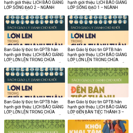
hạnh giới thiệu: LỊCH BÁO GIẢNG
hạnh giới thiệu: LỊCH BÁO GIẢNG
LỚP SỐNG ĐẠO 2 – NGÀNH
LỚP SỐNG ĐẠO 1 – NGÀNH
NGHĨA SĨ CẤP II
NGHĨA SĨ CẤP I
Ban Giáo lý Đức tin GPTB hân
Ban Giáo lý Đức tin GPTB hân
hạnh giới thiệu: LỊCH BÁO GIẢNG
hạnh giới thiệu: LỊCH BÁO GIẢNG
LỚP LỚN LÊN TRONG CHÚA
LỚP LỚN LÊN TRONG CHÚA
THÁNH THẦN 3 – NGÀNH THIẾU
THÁNH THẦN 2 – NGÀNH THIẾU
NHI CẤP III
NHI CẤP II
Ban Giáo lý Đức tin GPTB hân
Ban Giáo lý Đức tin GPTB hân
hạnh giới thiệu: LỊCH BÁO GIẢNG
hạnh giới thiệu: LỊCH BÁO GIẢNG
LỚP LỚN LÊN TRONG CHÚA
LỚP ĐẾN BÀN TIỆC THÁNH 3 –
THÁNH THẦN 1 – NGÀNH THIẾU
NGÀNH ẤU NHI CẤP III
NHI CẤP I