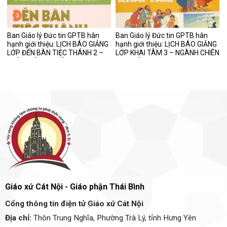
Ban Giáo lý Đức tin GPTB hân
Ban Giáo lý Đức tin GPTB hân
hạnh giới thiệu: LỊCH BÁO GIẢNG
hạnh giới thiệu: LỊCH BÁO GIẢNG
LỚP ĐẾN BÀN TIỆC THÁNH 2 –
LỚP KHAI TÂM 3 – NGÀNH CHIÊN
NGÀNH ẤU NHI CẤP II
CON CẤP III
Giáo xứ Cát Nội - Giáo phận Thái Bình
Cổng thông tin điện tử Giáo xứ Cát Nội
Địa chỉ:
Thôn Trung Nghĩa, Phường Trà Lý, tỉnh Hưng Yên