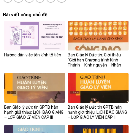
Bài viết cùng chủ đề:
Hướng dẫn việc tôn kính tổ tiên
Ban Giáo lý Đức tin: Giới thiệu
“Giới hạn Chương trình Kinh
Thánh – Kinh nguyện – Nhân
bản – Phong trào TNTT & Tự
luận (NGÀNH NGHĨA SĨ)
Ban Giáo lý Đức tin GPTB hân
Ban Giáo lý Đức tin GPTB hân
hạnh giới thiệu: LỊCH BÁO GIẢNG
hạnh giới thiệu: LỊCH BÁO GIẢNG
– LỚP GIÁO LÝ VIÊN CẤP III
– LỚP GIÁO LÝ VIÊN CẤP II