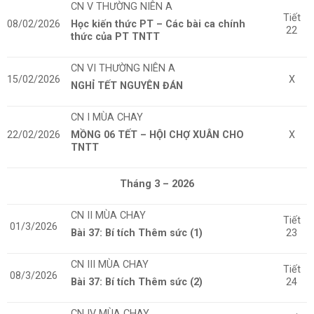
CN V THƯỜNG NIÊN A
Tiết
08/02/2026
Học kiến thức PT – Các bài ca chính
22
thức của PT TNTT
CN VI THƯỜNG NIÊN A
15/02/2026
X
NGHỈ TẾT NGUYÊN ĐÁN
CN I MÙA CHAY
22/02/2026
MỒNG 06 TẾT – HỘI CHỢ XUÂN CHO
X
TNTT
Tháng 3 – 2026
CN II MÙA CHAY
Tiết
01/3/2026
Bài 37: Bí tích Thêm sức (1)
23
CN III MÙA CHAY
Tiết
08/3/2026
Bài 37: Bí tích Thêm sức (2)
24
CN IV MÙA CHAY