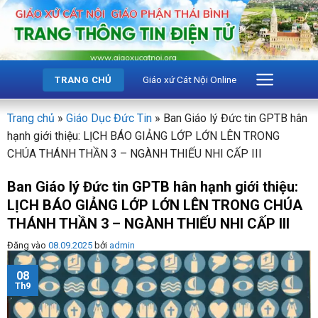
Bỏ
qua
nội
dung
Giáo xứ Cát Nội Online
TRANG CHỦ
Trang chủ
»
Giáo Dục Đức Tin
»
Ban Giáo lý Đức tin GPTB hân
hạnh giới thiệu: LỊCH BÁO GIẢNG LỚP LỚN LÊN TRONG
CHÚA THÁNH THẦN 3 – NGÀNH THIẾU NHI CẤP III
Ban Giáo lý Đức tin GPTB hân hạnh giới thiệu:
LỊCH BÁO GIẢNG LỚP LỚN LÊN TRONG CHÚA
THÁNH THẦN 3 – NGÀNH THIẾU NHI CẤP III
Đăng vào
08.09.2025
bởi
admin
08
Th9