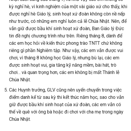
kỳ nghỉ hè, vì kinh nghiệm của một vài giáo xứ cho thấy, khi
được nghỉ hè Giáo lý, sinh hoạt xứ đoàn không còn nề nếp
như trước, có những em nghỉ luôn cả lễ Chúa Nhật. Nên, để
vẫn giữ được bầu khí sinh hoạt xứ đoàn, Ban Giáo lý Đức
tin đề nghị chương trình như trên. Riêng tháng 8, dành để
các em học hỏi về kiến thức phong trào TNTT chứ không
riêng gì phần Nghiêm tập. Như vậy, các em vẫn được vui
chơi, vì tháng 8 không học Giáo lý, nhưng bù lại, các em
được sinh hoạt vui, gia tăng kỹ năng mềm, bài hát, trò
chơi… và quan trọng hơn, các em không bị mất Thánh lễ
Chúa Nhật.
Các Huynh trưởng, GLV cũng nên uyển chuyển trong việc
điểm danh kể từ sau kỳ thi kết thúc năm học, sao cho vẫn
giữ được bầu khí sinh hoạt của xứ đoàn, các em vẫn có
thể về quê với ông bà hoặc đi chơi với cha mẹ trong ngày
Chúa Nhật.