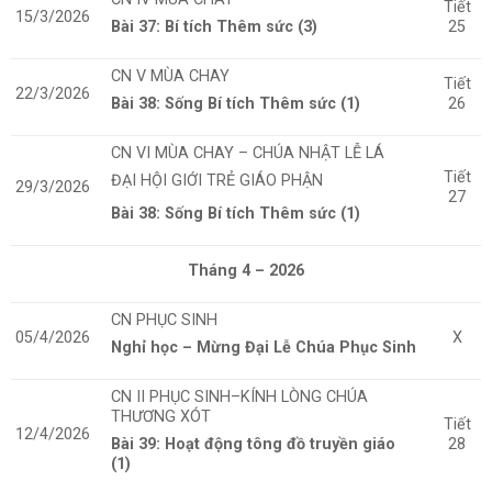
Tiết
15/3/2026
Bài 37: Bí tích Thêm sức (3)
25
CN V MÙA CHAY
Tiết
22/3/2026
Bài 38: Sống Bí tích Thêm sức (1)
26
CN VI MÙA CHAY
– CHÚA NHẬT LỄ LÁ
Tiết
ĐẠI HỘI GIỚI TRẺ GIÁO PHẬN
29/3/2026
27
Bài 38: Sống Bí tích Thêm sức (1)
Tháng 4 – 2026
CN PHỤC SINH
05/4/2026
X
Nghỉ học – Mừng Đại Lễ Chúa Phục Sinh
CN II PHỤC SINH–KÍNH LÒNG CHÚA
THƯƠNG XÓT
Tiết
12/4/2026
Bài 39: Hoạt động tông đồ truyền giáo
28
(1)