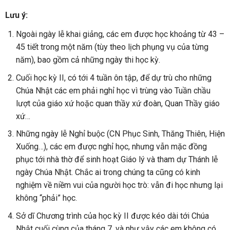
Lưu ý:
Ngoài ngày lễ khai giảng, các em được học khoảng từ 43 –
45 tiết trong một năm (tùy theo lịch phụng vụ của từng
năm), bao gồm cả những ngày thi học kỳ.
Cuối học kỳ II, có tới 4 tuần ôn tập, để dự trù cho những
Chúa Nhật các em phải nghỉ học vì trùng vào Tuần chầu
lượt của giáo xứ hoặc quan thầy xứ đoàn, Quan Thầy giáo
xứ…
Những ngày lễ Nghỉ buộc (CN Phục Sinh, Thăng Thiên, Hiện
Xuống…), các em được nghỉ học, nhưng vẫn mặc đồng
phục tới nhà thờ để sinh hoạt Giáo lý và tham dự Thánh lễ
ngày Chúa Nhật. Chắc ai trong chúng ta cũng có kinh
nghiệm về niềm vui của người học trò: vẫn đi học nhưng lại
không “phải” học.
Sở dĩ Chương trình của học kỳ II được kéo dài tới Chúa
Nhật cuối cùng của tháng 7, và như vậy các em không có