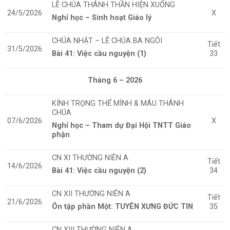
LỄ CHÚA THÁNH THẦN HIỆN XUỐNG
24/5/2026
X
Nghỉ học – Sinh hoạt Giáo lý
CHÚA NHẬT – LỄ CHÚA BA NGÔI
Tiết
31/5/2026
Bài 41: Việc cầu nguyện (1)
33
Tháng 6 – 2026
KÍNH TRỌNG THỂ MÌNH & MÁU THÁNH
CHÚA
07/6/2026
X
Nghỉ học – Tham dự Đại Hội TNTT Giáo
phận
CN XI THƯỜNG NIÊN A
Tiết
14/6/2026
Bài 41: Việc cầu nguyện (2)
34
CN XII THƯỜNG NIÊN A
Tiết
21/6/2026
Ôn tập phần Một: TUYÊN XƯNG ĐỨC TIN
35
CN XIII THƯỜNG NIÊN A