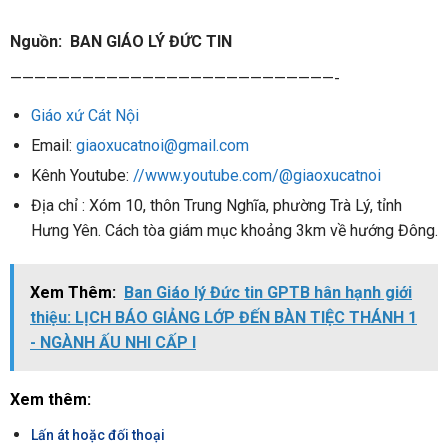
Nguồn: BAN GIÁO LÝ ĐỨC TIN
———————————————————————————-
Giáo xứ Cát Nội
Email:
giaoxucatnoi@gmail.com
Kênh Youtube:
//www.youtube.com/@giaoxucatnoi
Địa chỉ : Xóm 10, thôn Trung Nghĩa, phường Trà Lý, tỉnh
Hưng Yên. Cách tòa giám mục khoảng 3km về hướng Đông.
Xem Thêm:
Ban Giáo lý Đức tin GPTB hân hạnh giới
thiệu: LỊCH BÁO GIẢNG LỚP ĐẾN BÀN TIỆC THÁNH 1
- NGÀNH ẤU NHI CẤP I
Xem thêm:
Lấn át hoặc đối thoại