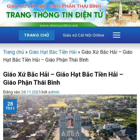
Bỏ
qua
nội
dung
Giáo xứ Cát Nội Online
TRANG CHỦ
Trang chủ
»
Giáo Hạt Bắc Tiền Hải
»
Giáo Xứ Bắc Hải – Giáo
Hạt Bắc Tiền Hải – Giáo Phận Thái Bình
Giáo Xứ Bắc Hải – Giáo Hạt Bắc Tiền Hải –
Giáo Phận Thái Bình
Đăng vào
28.11.2025
bởi
admin
28
Th11