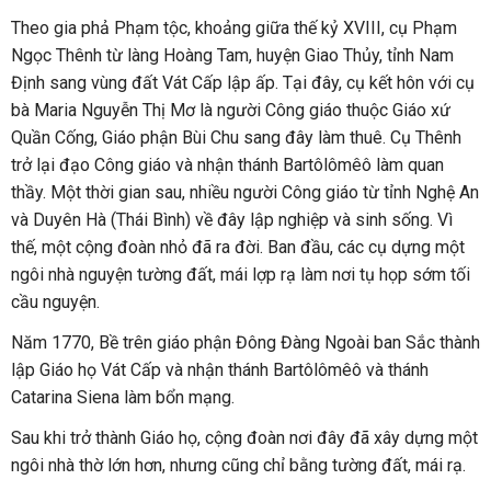
Theo gia phả Phạm tộc, khoảng giữa thế kỷ XVIII, cụ Phạm
Ngọc Thênh từ làng Hoàng Tam, huyện Giao Thủy, tỉnh Nam
Định sang vùng đất Vát Cấp lập ấp. Tại đây, cụ kết hôn với cụ
bà Maria Nguyễn Thị Mơ là người Công giáo thuộc Giáo xứ
Quần Cống, Giáo phận Bùi Chu sang đây làm thuê. Cụ Thênh
trở lại đạo Công giáo và nhận thánh Bartôlômêô làm quan
thầy. Một thời gian sau, nhiều người Công giáo từ tỉnh Nghệ An
và Duyên Hà (Thái Bình) về đây lập nghiệp và sinh sống. Vì
thế, một cộng đoàn nhỏ đã ra đời. Ban đầu, các cụ dựng một
ngôi nhà nguyện tường đất, mái lợp rạ làm nơi tụ họp sớm tối
cầu nguyện.
Năm 1770, Bề trên giáo phận Đông Đàng Ngoài ban Sắc thành
lập Giáo họ Vát Cấp và nhận thánh Bartôlômêô và thánh
Catarina Siena làm bổn mạng.
Sau khi trở thành Giáo họ, cộng đoàn nơi đây đã xây dựng một
ngôi nhà thờ lớn hơn, nhưng cũng chỉ bằng tường đất, mái rạ.