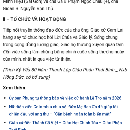
Minh Hiệu (Sài Gòn) và cha Ga.B Phạm Ngọc Châu (+), cha
Gioan B. Nguyễn Văn Thủ.
II – TỔ CHỨC VÀ HOẠT ĐỘNG
Tiếp nối truyền thống đạo đức của cha ông, Giáo xứ Cam Lai
hăng say tổ chức học hỏi Lời Chúa và Giáo lý. Sống chung
trong cộng đồng lương giáo, Giáo họ thường xuyên quan tâm
đến việc sống làm chứng bằng chính cuộc sống thường ngày
của mình, nhất là qua việc từ thiện.
(Trích Kỷ Yếu 80 Năm Thành Lập Giáo Phận Thái Bình _ Nxb
Hồng Đức, có bổ sung)
Xem thêm:
Ủy ban Phụng tự thông báo về việc cử hành Lễ Tro năm 2026
Nữ diễn viên Colombia chia sẻ: Đức Mẹ Ban Ơn đã giúp tôi
chiến đấu với ung thư – “Căn bệnh hoàn toàn biến mất”
Giáo xứ Đền Thánh Cổ Việt – Giáo Hạt Chính Tòa – Giáo Phận
Thái Bình