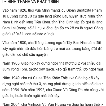
I – HÌNH THÀNH VÀ PHÁT TRIỂN
Vào năm 1828, thời vua Minh mạng, cụ Gioan Baotixita Phạm
Tú Bường cùng 30 cụ quê làng Bồng Lai, huyện Trực Ninh, tỉnh
Nam Định đến làng Tiền Châu, tỉnh Thái Bình lập ấp gọi là làng
Cam Lai (trong số 31 cụ xuống lập ấp có 28 cụ là người Công
giáo). (30/31: con số nào đúng)
Vào năm 1830, cha Tràng Lương người Tây Ban Nha cắm đất
xây ngôi nhà htờ đầu tiên bằng tre mái cỏ, tường bằng đất để
giáo dân có chỗ cầu nguyện.
Năm 1905, Giáo họ xây dựng ngôi nhà htờ thứ 2 với chiều dài
30m, rộng 15m, tường xây gạch, kèo gỗ trạm trổ, lợp ngói mũi.
Năm 1949, cha xứ Giuse Trần Khắc Thiệu và Giáo họ đã xây
dựng ngôi nhà thờ thứ 3, nhưng phải dừng lại do biến cố di cư
năm 1954. Đến năm 1992, cha Giuse Vũ Công Phước cùng với
giáo họ hoàn thiện ngôi nhà thờ này.
Năm 2004, cha Vinhsơn Vũ Văn Hướng và Giáo họ hoàn thiện-