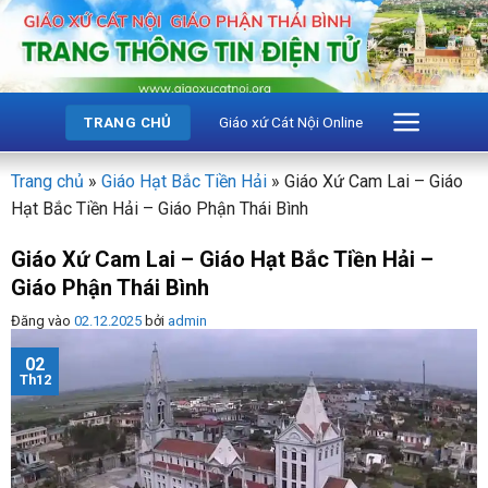
Bỏ
qua
nội
dung
Giáo xứ Cát Nội Online
TRANG CHỦ
Trang chủ
»
Giáo Hạt Bắc Tiền Hải
»
Giáo Xứ Cam Lai – Giáo
Hạt Bắc Tiền Hải – Giáo Phận Thái Bình
Giáo Xứ Cam Lai – Giáo Hạt Bắc Tiền Hải –
Giáo Phận Thái Bình
Đăng vào
02.12.2025
bởi
admin
02
Th12