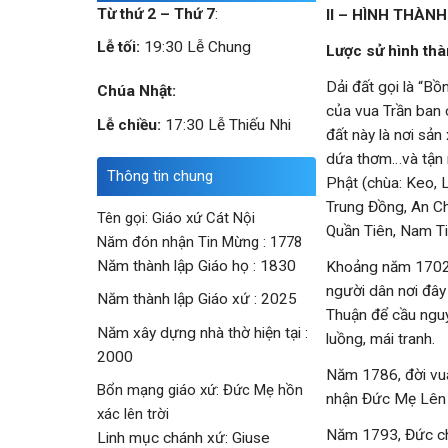
Từ thứ 2 – Thứ 7
:
II – HÌNH THÀNH
Lễ tối:
19:30 Lễ Chung
Lược sử hình thàn
Dải đất gọi là “Bô
Chúa Nhật:
của vua Trần ban 
Lễ chiều:
17:30 Lễ Thiếu Nhi
đất này là nơi sản
dứa thơm…và tận mắ
Thông tin chung
Phật (chùa: Keo, L
Trung Đồng, An C
Tên gọi: Giáo xứ Cát Nội
Quần Tiên, Nam Ti
Năm đón nhận Tin Mừng : 1778
Năm thành lập Giáo họ : 1830
Khoảng năm 1702, 
người dân nơi đây 
Năm thành lập Giáo xứ : 2025
Thuận để cầu ngu
Năm xây dựng nhà thờ hiện tại :
luồng, mái tranh.
2000
Năm 1786, đời vua
Bổn mạng giáo xứ: Đức Mẹ hồn
nhận Đức Mẹ Lên 
xác lên trời
Năm 1793, Đức cha
Linh mục chánh xứ: Giuse