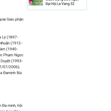
Đại Hội La Vang 32
goài Giáo phận.
a Lý (1897-
 Nhuận (1912-
Khâm (1940-
oan Phạm Ngọc
 Duyệt (1993-
7/07/2006);
ha Đaminh Bùi
n Đa minh, hội