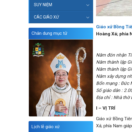
SUY NIỆM
CÁC GIÁO XỨ
Giáo xứ Bồng Ti
Chân dung mục tử
Hoàng Xá; phía 
Năm đón nhận Ti
Năm thành lập Gi
Năm thành lập Gi
Năm xây dựng nhà
Bổn mạng : Đức M
Số giáo dân : 2.
Địa chỉ : Nhà thờ
I – VỊ TRÍ
Giáo xứ Bồng Ti
Xá; phía Nam giá
Lịch lễ giáo xứ