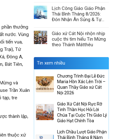
& Hiệp Thông Lòng Mến
Lịch Công Giáo Giáo Phận
Thái Bình Tháng 8/2026:
Đón Nhận Ân Sủng & Tự
Canh Tân
là phần thưởng
Giáo xứ Cát Nội nhộn nhịp
đất nước. Vùng
cuộc thi tìm hiểu Tin Mừng
i tiến vua,
theo Thánh Mátthêu
g Trại), Tứ
 Xá, Đông A,
Tin xem nhiều
, Bát Tiên,
Chương Trình Đại Lễ Đức
Maria Hồn Xác Lên Trời –
n Mừng và
Quan Thầy Giáo xứ Cát
iuse Trần Xuân
Nội 2026
 tạp, tre
Giáo Xứ Cát Nội Rực Rỡ
Tinh Thần Học Hỏi Lời
Chúa Tại Cuộc Thi Giáo Lý
ợc thành lập,
Giáo Hạt Chính Tòa
Lịch Chầu Lượt Giáo Phận
Tiên thuộc xứ
Thái Bình Tháng 8 Năm