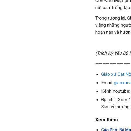
Con Đức Mẹ, hội 
nữ, ban Trống tạo
Trong tương lại, G
viếng những người
hoạn nạn và hướng 
(Trích Kỷ Yếu 80
——————————
Giáo xứ Cát Nộ
Email:
giaoxuc
Kênh Youtube
Địa chỉ : Xóm 
3km về hướng
Xem thêm:
Cáo Phó: Bà Mar