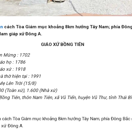
ên
cách Tòa Giám mục khoảng 8km hướng Tây Nam; phía Đông 
Nam giáp xứ Đông A.
GIÁO XỨ BỒNG TIÊN
n Mừng : 1702
áo họ : 1786
áo xứ : 1918
 thờ hiện tại : 1991
ẹ Lên Trời (15/8)
000 (Toàn xứ), 1.600 (Nhà xứ)
 Bồng Tiên, thôn Nam Tiên, xã Vũ Tiến, huyện Vũ Thư, tỉnh Thái B
ên cách Tòa Giám mục khoảng 8km hướng Tây Nam; phía Đông Bắc
p xứ Đông A.