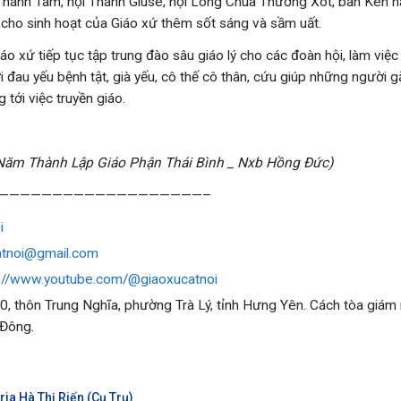
Thánh Tâm, hội Thánh Giuse, hội Lòng Chúa Thương Xót, ban Kèn 
 cho sinh hoạt của Giáo xứ thêm sốt sáng và sầm uất.
iáo xứ tiếp tục tập trung đào sâu giáo lý cho các đoàn hội, làm việc
 đau yếu bệnh tật, già yếu, cô thế cô thân, cứu giúp những người 
tới việc truyền giáo.
 Năm Thành Lập Giáo Phận Thái Bình _ Nxb Hồng Đức)
———————————————————–
i
atnoi@gmail.com
:
//www.youtube.com/@giaoxucatnoi
10, thôn Trung Nghĩa, phường Trà Lý, tỉnh Hưng Yên. Cách tòa giá
 Đông.
ia Hà Thị Riến (Cụ Trụ)