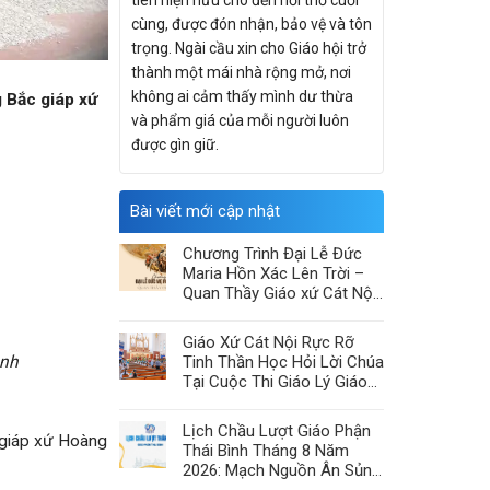
tiên hiện hữu cho đến hơi thở cuối
cùng, được đón nhận, bảo vệ và tôn
trọng. Ngài cầu xin cho Giáo hội trở
thành một mái nhà rộng mở, nơi
không ai cảm thấy mình dư thừa
Bắc giáp xứ
và phẩm giá của mỗi người luôn
được gìn giữ.
Bài viết mới cập nhật
Chương Trình Đại Lễ Đức
Maria Hồn Xác Lên Trời –
Quan Thầy Giáo xứ Cát Nội
2026
Giáo Xứ Cát Nội Rực Rỡ
ình
Tinh Thần Học Hỏi Lời Chúa
Tại Cuộc Thi Giáo Lý Giáo
Hạt Chính Tòa
Lịch Chầu Lượt Giáo Phận
 giáp xứ Hoàng
Thái Bình Tháng 8 Năm
2026: Mạch Nguồn Ân Sủng