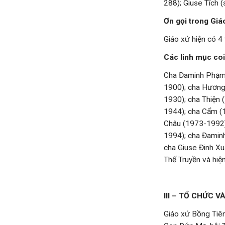
288); Giuse Tích (
Ơn gọi trong Giá
Giáo xứ hiện có 4 
Các linh mục coi
Cha Đaminh Phạm 
1900); cha Hương
1930); cha Thiện 
1944); cha Cẩm 
Châu (1973-1992)
1994); cha Đamin
cha Giuse Đinh Xu
Thế Truyền và hi
III – TỔ CHỨC 
Giáo xứ Bồng Tiên