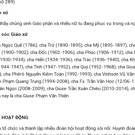
số 289).
o xứ
thầy chủng sinh Giáo phận và nhiều nữ tu đang phục vụ trong và n
 sóc Giáo xứ
Ngọc Quế (1786); cha Trứ (1890-1895); cha Mỹ (1895-1897); ch
 (1900-1902); cha Đốc (1902-1906); cha Phúc (1906-1912); cha
(1930-1934); cha Hiến (1934-1936); cha Trác (1936-1940); cha 
(1944-1947); cha Tình (1947-1952); cha Quý (1952-1968); cha Gi
; cha Phêrô Nguyễn Kiêm Toàn (1992-1993); cha Vinhsơn Vũ Văn
h Phạm Quang Trung (1994-2008); cha Fx. Trần Văn Học (12/06-1
ân Ngọc (2008-2009); cha Giuse Trần Xuân Chiêu (2010-2014), c
ện nay là cha Giuse Phạm Văn Thiện.
VÀ HOẠT ĐỘNG
 tổ chức và thành lập nhiều đoàn hội hoạt động sôi nổi: Huynh đoà