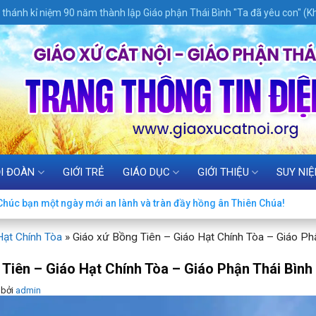
thánh kỉ niệm 90 năm thành lập Giáo phận Thái Bình "Ta đã yêu con" (Kh
I ĐOÀN
GIỚI TRẺ
GIÁO DỤC
GIỚI THIỆU
SUY NI
húc bạn một ngày mới an lành và tràn đầy hồng ân Thiên Chúa!
Hạt Chính Tòa
»
Giáo xứ Bồng Tiên – Giáo Hạt Chính Tòa – Giáo Ph
 Tiên – Giáo Hạt Chính Tòa – Giáo Phận Thái Bình
bởi
admin