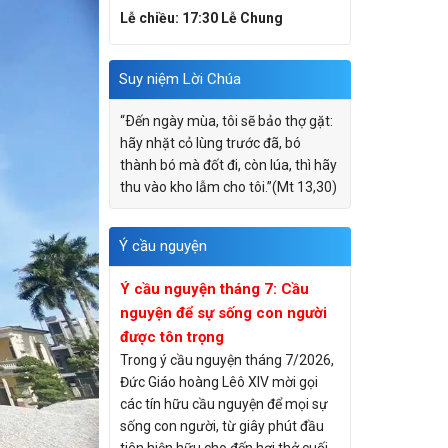
Lễ chiều: 17:30 Lễ Chung
Suy niệm Lời Chúa
“Ðến ngày mùa, tôi sẽ bảo thợ gặt:
hãy nhặt cỏ lùng trước đã, bó
thành bó mà đốt đi, còn lúa, thì hãy
thu vào kho lẫm cho tôi.”(Mt 13,30)
Ý cầu nguyện
Ý cầu nguyện tháng 7: Cầu
nguyện để sự sống con người
được tôn trọng
Trong ý cầu nguyện tháng 7/2026,
Đức Giáo hoàng Lêô XIV mời gọi
các tín hữu cầu nguyện để mọi sự
sống con người, từ giây phút đầu