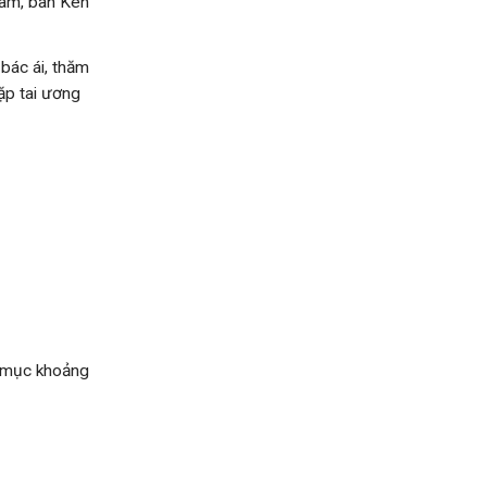
nam, ban Kèn
 bác ái, thăm
gặp tai ương
m mục khoảng