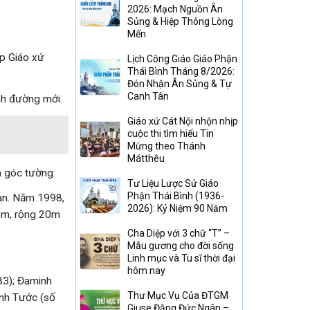
2026: Mạch Nguồn Ân
Sủng & Hiệp Thông Lòng
Mến
p Giáo xứ
Lịch Công Giáo Giáo Phận
Thái Bình Tháng 8/2026:
Đón Nhận Ân Sủng & Tự
Canh Tân
nh đường mới.
Giáo xứ Cát Nội nhộn nhịp
cuộc thi tìm hiểu Tin
Mừng theo Thánh
Mátthêu
á góc tường.
Tư Liệu Lược Sử Giáo
Phận Thái Bình (1936-
ian. Năm 1998,
2026): Kỷ Niệm 90 Năm
55m, rộng 20m
Cha Diệp với 3 chữ “T” –
Mẫu gương cho đời sống
Linh mục và Tu sĩ thời đại
hôm nay
83); Đaminh
Thư Mục Vụ Của ĐTGM
inh Tước (số
Giuse Đặng Đức Ngân –