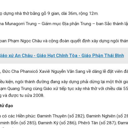
 dựng nhà thờ bằng gỗ 9 gian, dài 36m, rộng 12m.
a Munagorri Trung – Giám mục Địa phận Trung – ban Sắc thành lậ
oan Phạm Ngọc Châu và cộng đoàn quyết định xây dựng ngôi thá
iáo xứ An Châu - Giáo Hạt Chính Tòa - Giáo Phận Thái Bình
Đức Cha Phanxicô Xaviê Nguyễn Văn Sang về dâng lễ đặt viên đ
iều kiện, ngôi thánh đường đang xây dựng phải dừng lại một thời g
m Quang Trung cùng Giáo xứ tiếp tục xây nhà thờ với chiều dài 
g và được tu sửa 2008.
tử đạo
n có các Hiền phúc: Đaminh Thuyên (số 282); Đaminh Nghiên (số 2
aminh Bổn (số 285); Đaminh Ký (số 286); Phêrô Tân (số 287); Đam