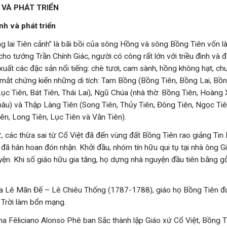
 VÀ PHÁT TRIỂN
h và phát triển
̀ng lai Tiên cảnh” là bãi bồi của sông Hồng và sông Bồng Tiên vốn 
cho tướng Trần Chính Giác, người có công rất lớn với triều đình và 
 xuất các đặc sản nổi tiếng: chè tươi, cam sành, hồng không hạt, chuố
t chứng kiến những di tích: Tam Bồng (Bồng Tiên, Bồng Lai, Bồn
ục Tiên, Bát Tiên, Thái Lai), Ngũ Chúa (nhà thờ: Bồng Tiên, Hoàng
hâu) và Thập Làng Tiên (Song Tiên, Thủy Tiên, Đông Tiên, Ngọc Tiên
ên, Long Tiên, Lục Tiên và Văn Tiên).
các thừa sai từ Cổ Việt đã đến vùng đất Bồng Tiên rao giảng Ti
đã hân hoan đón nhận. Khởi đầu, nhóm tín hữu qui tụ tại nhà ông G
yện. Khi số giáo hữu gia tăng, họ dựng nhà nguyện đầu tiên bằng gỗ
 Lê Mãn Đế – Lê Chiêu Thống (1787-1788), giáo họ Bồng Tiên đư
Trời làm bổn mạng.
 Fêliciano Alonso Phê ban Sắc thành lập Giáo xứ Cổ Việt, Bồng 