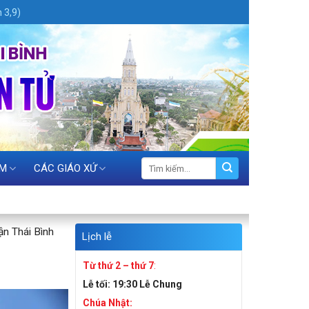
 3,9)
ỆM
CÁC GIÁO XỨ
ận Thái Bình
Lịch lễ
Từ thứ 2 – thứ 7
:
Lễ tối:
19:30 Lễ Chung
Chúa Nhật: