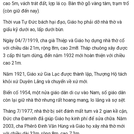
cao 5m, vách trát đất, lợp lá cọ. Bàn thờ gỗ vàng tâm, trạm trổ
(còn giữ đến nay).
Thời vua Tự Đức bách hại đạo, Giáo họ phải dỡ nhà thờ và
giấu kỹ dưới ao, lấp dưới bùn.
Ngày 04/7/1919, cha già Thiệp và Giáo họ dựng nhà thờ cổ
với chiều dài 21m, rộng 8m, cao 2m8. Tháp chuông xây được
3 cấp thì tạm dừng, đến năm 1932 mới hoàn thiện với chiều
cao 21m.
Năm 1921, Giáo xứ Gia Lạc được thành lập, Thượng Hộ tách
khỏi xứ Duyên Lãng và chuyển về xứ mới.
Biến cố 1954, một nửa giáo dân di cư vào Nam, số giáo dân
còn lại giữ nhà thờ nhưng rất hoang mang, lo lắng và sợ sệt.
Tháng 7/1977, nhà thờ bị sét đánh mất tum và 2 gian kề cận,
Đức cha Đaminh đã giúp Giáo họ kinh phí để sửa chữa. Năm
2003, cha Phêrô Đinh Văn Hùng và Giáo họ xây nhà thờ mới
với chiều dài 33m, rộng 8m, cao 7.3m.