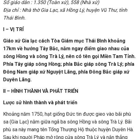
Số giáo dân : 1.350 (Toàn xứ), 558 (Nhà xứ)
Địa chỉ : Nhà thờ Gia Lạc, xã Hồng Lý, huyện Vũ Thư, tỉnh
Thái Bình.
I – VỊ TRÍ
Giáo xứ Gia lạc cách Tòa Giám mục Thái Bình khoảng
17km về hướng Tây Bắc, nằm ngay điểm giao nhau của
sông Hồng và sông Trà Lý, nên có tên gọi Miền Tam Tỉnh.
Phía Tây giáp sông Hồng; phía Bắc giáp sông Trà Lý; phía
Đông Nam giáp xứ Nguyệt Lãng, phía Đông Bắc giáp xứ
Duyên Lãng.
II – HÌNH THÀNH VÀ PHÁT TRIỂN
Lược sử hình thành và phát triển
Khoảng năm 1750, hạt giống Đức tin được gieo vào bãi phù
sa (Gia Lạc) nằm giữa ngã ba sông Hồng và sông Trà Lý. Bãi
phù sa này mang tên Tổng Thượng Hộ thuộc huyện Duyên Hà.
Sau khi người Pháp mở rộng cửa sông Trà Lý và nắn thẳng