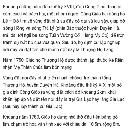
Khoảng những năm đầu thế kỷ XVIII, đạo Công Giáo đang bị
cấm cách và bách hại, một nhóm người Công Giáo hai dòng họ
Lê – Đỗ tìm về vùng đất phù sa đầy cỏ dại và lau sậy, giáp bờ
sông Hồng và sông Trà Lý (phía Bắc thuộc huyện Duyên Hà,
trải dài tới ngã ba sông Tuần Vường Cổ – làng Mỹ Cơ), để trốn
tránh sự bắt bớ của vua quan. Sau đó, họ định cư lập nghiệp
nơi đây và đặt tên cho mảnh đất này là Thượng Hộ Làng.
Năm 1750, Giáo họ Thượng Hộ được thành lập, thuộc Kẻ Riền,
nhận Mẹ Thiên Chúa làm bổn mạng.
Vùng đất nơi đây phát triển nhanh chóng, trở thành tổng
Thượng Hộ, huyện Duyên Hà. Khoảng đầu thế kỷ XIX, một số
gia đình Công Giáo ra vùng đất cách đó khoảng 2km, khai
khẩn lập ấp và đặt tên nơi đây là trại Gia Lạc hay làng Gia Lạc
(sau này lập thành xứ Gia Lạc).
Khoảng năm 1780, Giáo họ dựng nhà thờ đầu tiên bằng gỗ
lim, chạm trổ hoa văn tinh xảo với chiều dài 18.5m, rộng 8m,