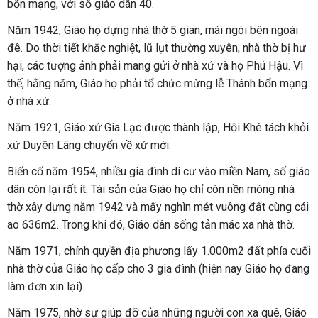
bổn mạng, với số giáo dân 40.
Năm 1942, Giáo họ dựng nhà thờ 5 gian, mái ngói bên ngoài
đê. Do thời tiết khắc nghiệt, lũ lụt thường xuyên, nhà thờ bị hư
hại, các tượng ảnh phải mang gửi ở nhà xứ và họ Phú Hậu. Vì
thế, hằng năm, Giáo họ phải tổ chức mừng lễ Thánh bổn mạng
ở nhà xứ.
Năm 1921, Giáo xứ Gia Lạc được thành lập, Hội Khê tách khỏi
xứ Duyên Lãng chuyển về xứ mới.
Biến cố năm 1954, nhiều gia đình di cư vào miền Nam, số giáo
dân còn lại rất ít. Tài sản của Giáo họ chỉ còn nền móng nhà
thờ xây dựng năm 1942 và mấy nghìn mét vuông đất cùng cái
ao 636m2. Trong khi đó, Giáo dân sống tản mác xa nhà thờ.
Năm 1971, chính quyền địa phương lấy 1.000m2 đất phía cuối
nhà thờ của Giáo họ cấp cho 3 gia đình (hiện nay Giáo họ đang
làm đơn xin lại).
Năm 1975, nhờ sự giúp đỡ của những người con xa quê, Giáo