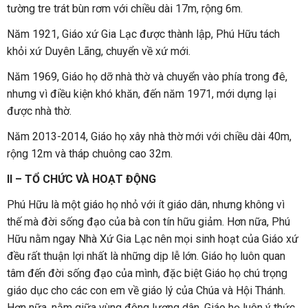
tường tre trát bùn rơm với chiều dài 17m, rộng 6m.
Năm 1921, Giáo xứ Gia Lạc được thành lập, Phú Hữu tách
khỏi xứ Duyên Lãng, chuyển về xứ mới.
Năm 1969, Giáo họ dỡ nhà thờ và chuyển vào phía trong đê,
nhưng vì điều kiện khó khăn, đến năm 1971, mới dựng lại
được nhà thờ.
Năm 2013-2014, Giáo họ xây nhà thờ mới với chiều dài 40m,
rộng 12m và tháp chuông cao 32m.
II – TỔ CHỨC VÀ HOẠT ĐỘNG
Phú Hữu là một giáo họ nhỏ với ít giáo dân, nhưng không vì
thế mà đời sống đạo của bà con tín hữu giảm. Hơn nữa, Phú
Hữu nằm ngay Nhà Xứ Gia Lạc nên mọi sinh hoạt của Giáo xứ
đều rất thuận lợi nhất là những dịp lễ lớn. Giáo họ luôn quan
tâm đến đời sống đạo của mình, đặc biệt Giáo họ chú trọng
giáo dục cho các con em về giáo lý của Chúa và Hội Thánh.
Hơn nữa, nằm giữa vùng đông lương dân, Giáo họ luôn ý thức