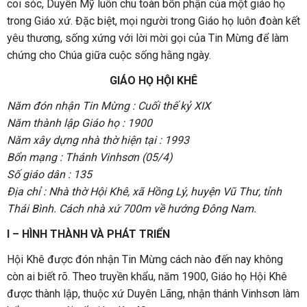
coi sóc, Duyên Mỹ luôn chu toàn bổn phận của một giáo họ
trong Giáo xứ. Đặc biệt, mọi người trong Giáo họ luôn đoàn kết
yêu thương, sống xứng với lời mời gọi của Tin Mừng để làm
chứng cho Chúa giữa cuộc sống hằng ngày.
GIÁO HỌ HỘI KHÊ
Năm đón nhận Tin Mừng : Cuối thế kỷ XIX
Năm thành lập Giáo họ : 1900
Năm xây dựng nhà thờ hiện tại : 1993
Bổn mạng : Thánh Vinhsơn (05/4)
Số giáo dân : 135
Địa chỉ : Nhà thờ Hội Khê, xã Hồng Lý, huyện Vũ Thư, tỉnh
Thái Bình. Cách nhà xứ 700m về hướng Đông Nam.
I – HÌNH THÀNH VÀ PHÁT TRIỂN
Hội Khê được đón nhận Tin Mừng cách nào đến nay không
còn ai biết rõ. Theo truyền khẩu, năm 1900, Giáo họ Hội Khê
được thành lập, thuộc xứ Duyên Lãng, nhận thánh Vinhsơn làm