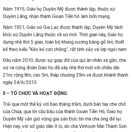
Năm 1915, Giáo họ Duyên Mỹ được thành lập, thuộc xứ
Duyên Lãng, nhận thánh Gioan Tiền hô làm bổn mạng.
Năm 1921, Giáo xứ Gia Lạc được thành lập, Duyên Mỹ tách
khỏi xứ Duyên Lãng thuộc về xứ mới. Thời gian này, Giáo họ
dựng nhà thờ 5 gian, toàn bộ khung xương bằng gỗ lim, thiết
kế theo kiểu “Kèo kẻ con chồng”, rất tinh xảo và lợp ngói nam.
Đầu năm 2010, được sự giúp đỡ của quí ân nhân xa gần, cha
xứ và cộng đoàn Giáo họ đã xây nhà thờ mới với chiều dài
21m, rộng 8m, cao 5m, tháp chuông 29m và được khánh thành
ngày 24/6/2013.
II – TỔ CHỨC VÀ HOẠT ĐỘNG
Trải qua một thế kỷ với bao thăng trầm, dưới bàn tay che chở
của Chúa, qua lời cầu bầu của thánh Gioan Tiền Hô, Giáo họ
Duyên Mỹ vẫn giữ vững gia sản Đức tin mà cha ông để lại.
Hiện nay, với số giáo dân ít ỏi, do cha Vinhsơn Mai Thành Sơn