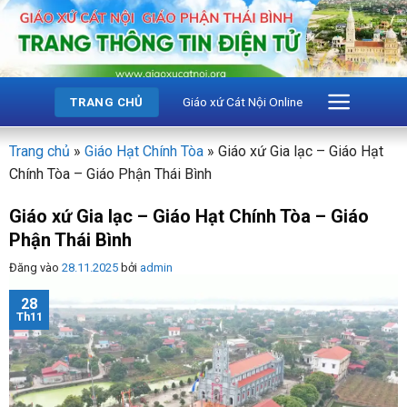
Bỏ
qua
nội
dung
Giáo xứ Cát Nội Online
TRANG CHỦ
Trang chủ
»
Giáo Hạt Chính Tòa
»
Giáo xứ Gia lạc – Giáo Hạt
Chính Tòa – Giáo Phận Thái Bình
Giáo xứ Gia lạc – Giáo Hạt Chính Tòa – Giáo
Phận Thái Bình
Đăng vào
28.11.2025
bởi
admin
28
Th11