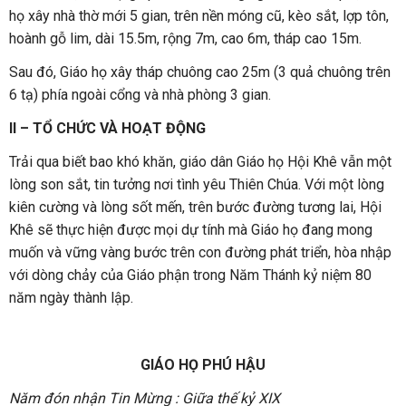
họ xây nhà thờ mới 5 gian, trên nền móng cũ, kèo sắt, lợp tôn,
hoành gỗ lim, dài 15.5m, rộng 7m, cao 6m, tháp cao 15m.
Sau đó, Giáo họ xây tháp chuông cao 25m (3 quả chuông trên
6 tạ) phía ngoài cổng và nhà phòng 3 gian.
II – TỔ CHỨC VÀ HOẠT ĐỘNG
Trải qua biết bao khó khăn, giáo dân Giáo họ Hội Khê vẫn một
lòng son sắt, tin tưởng nơi tình yêu Thiên Chúa. Với một lòng
kiên cường và lòng sốt mến, trên bước đường tương lai, Hội
Khê sẽ thực hiện được mọi dự tính mà Giáo họ đang mong
muốn và vững vàng bước trên con đường phát triển, hòa nhập
với dòng chảy của Giáo phận trong Năm Thánh kỷ niệm 80
năm ngày thành lập.
GIÁO HỌ PHÚ HẬU
Năm đón nhận Tin Mừng : Giữa thế kỷ XIX