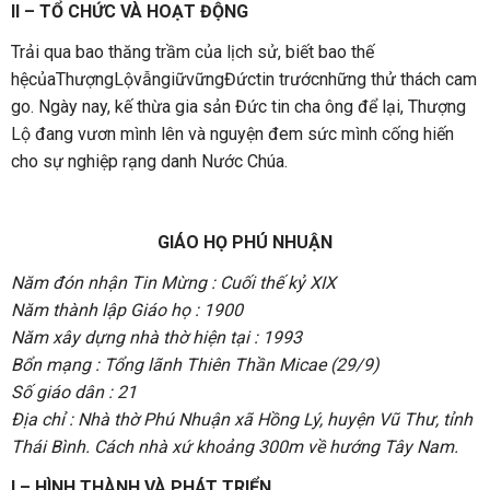
II – TỔ CHỨC VÀ HOẠT ĐỘNG
Trải qua bao thăng trầm của lịch sử, biết bao thế
hệcủaThượngLộvẫngiữvữngĐứctin trướcnhững thử thách cam
go. Ngày nay, kế thừa gia sản Đức tin cha ông để lại, Thượng
Lộ đang vươn mình lên và nguyện đem sức mình cống hiến
cho sự nghiệp rạng danh Nước Chúa.
GIÁO HỌ PHÚ NHUẬN
Năm đón nhận Tin Mừng : Cuối thế kỷ XIX
Năm thành lập Giáo họ : 1900
Năm xây dựng nhà thờ hiện tại : 1993
Bổn mạng : Tổng lãnh Thiên Thần Micae (29/9)
Số giáo dân : 21
Địa chỉ : Nhà thờ Phú Nhuận xã Hồng Lý, huyện Vũ Thư, tỉnh
Thái Bình. Cách nhà xứ khoảng 300m về hướng Tây Nam.
I – HÌNH THÀNH VÀ PHÁT TRIỂN