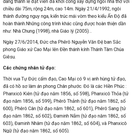
dâng thánh lễ đặt viên đá khởi công xây dựng ngôi nhà thờ với
chiều dài 75m, rộng 24m, cao 14m. Ngày 21/4/1992, ngôi
thánh đường nguy nga, kiến trúc mái vòm theo kiểu Ấn Độ đã
hoàn thành.Những công trình khác cũng được hoàn thiện dần
như: Nhà Chung (1998), nhà Giáo lý (2005)…
Ngày 27/6/2014, Đức cha Phêrô Nguyễn Văn Đệ ban Sắc
phong Giáo xứ Cao Mại lên Đền thánh kính Thánh Tâm Chúa
Giêsu.
Các chứng nhân tử đạo:
Thời vua Tự Đức cấm đạo, Cao Mại có 9 vị anh hùng tử đạo,
đã có hồ sơ làm án phong Chân phước. Đó là các Hiền Phúc :
Phanxicô Kiên (tử đạo năm 1856, số 598), Phanxicô Thỏa (tử
đạo năm 1856, số 599), Phêrô Thảnh (tử đạo năm 1862, số
600), Phêrô Cân (tử đạo năm 1862, số 601), Phêrô Sang (tử
đạo năm 1862, số 602), Đaminh Nẫm (tử đạo năm 1862, số
603), Đaminh Nhâm (tử đạo năm 1862, số 604), và Phanxicô
Ngữ (tử đạo năm 1862, số 605).