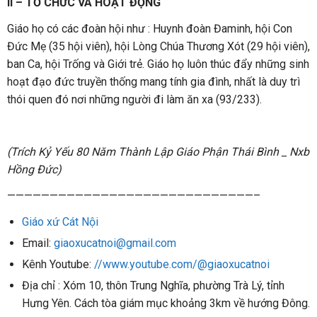
II – TỔ CHỨC VÀ HOẠT ĐỘNG
Giáo họ có các đoàn hội như : Huynh đoàn Đaminh, hội Con
Đức Mẹ (35 hội viên), hội Lòng Chúa Thương Xót (29 hội viên),
ban Ca, hội Trống và Giới trẻ. Giáo họ luôn thúc đẩy những sinh
hoạt đạo đức truyền thống mang tính gia đình, nhất là duy trì
thói quen đó nơi những người đi làm ăn xa (93/233).
(Trích Kỷ Yếu 80 Năm Thành Lập Giáo Phận Thái Bình _ Nxb
Hồng Đức)
—————————————————————————————–
Giáo xứ Cát Nội
Email:
giaoxucatnoi@gmail.com
Kênh Youtube:
//www.youtube.com/@giaoxucatnoi
Địa chỉ : Xóm 10, thôn Trung Nghĩa, phường Trà Lý, tỉnh
Hưng Yên. Cách tòa giám mục khoảng 3km về hướng Đông.