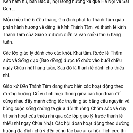
Kèn nam nữ, ban Bác ái, hội Đồng hương xa quê Hà Nội và Sài
Gòn …
Mỗi chiều thứ 6 đầu tháng, Gia đình phạt tạ Thánh Tâm giáo
phận hành hương về dâng lễ kính Thánh Tâm, và thánh lễ kính
Thánh Tâm của Giáo xứ được diễn ra vào chiều thứ 6 hàng
tuần.
Các lớp giáo lý dành cho các khối: Khai tâm, Rước lễ, Thêm
sức và Sống đạo (Bao đồng) được tổ chức vào buổi chiều
ngày Chúa nhật hàng tuần; Sau đó là thánh lễ dành cho thiếu
nhi.
Giáo xứ Đền Thánh Tâm đang thực hiện các hoạt động theo
đường hướng: Cổ vũ tình hiệp thông giữa các hội đoàn để
cùng nhau đẩy mạnh công tác truyền giáo bằng cầu nguyện và
bằng cuộc sống chứng tá giữa đời thường. Chăm sóc và duy
trì sinh hoạt của thiếu nhi qua các lớp giáo lý trước thánh lễ
thiếu nhi ngày Chúa Nhật. Các hội đoàn hoạt động theo đường
hướng đã định, chú ý đến công tác bác ái xã hội. Tích cực thi