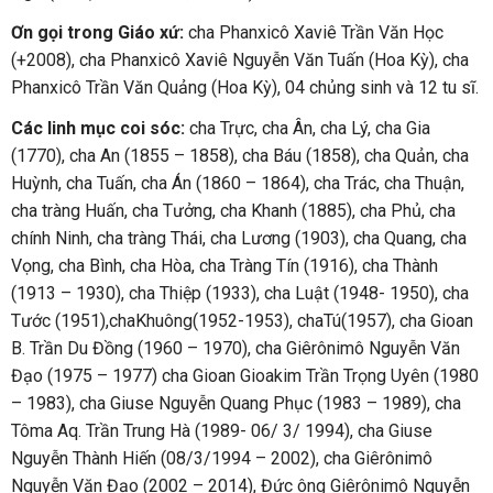
Ơn gọi trong Giáo xứ:
cha Phanxicô Xaviê Trần Văn Học
(+2008), cha Phanxicô Xaviê Nguyễn Văn Tuấn (Hoa Kỳ), cha
Phanxicô Trần Văn Quảng (Hoa Kỳ), 04 chủng sinh và 12 tu sĩ.
Các linh mục coi sóc:
cha Trực, cha Ân, cha Lý, cha Gia
(1770), cha An (1855 – 1858), cha Báu (1858), cha Quản, cha
Huỳnh, cha Tuấn, cha Án (1860 – 1864), cha Trác, cha Thuận,
cha tràng Huấn, cha Tưởng, cha Khanh (1885), cha Phủ, cha
chính Ninh, cha tràng Thái, cha Lương (1903), cha Quang, cha
Vọng, cha Bình, cha Hòa, cha Tràng Tín (1916), cha Thành
(1913 – 1930), cha Thiệp (1933), cha Luật (1948- 1950), cha
Tước (1951),chaKhuông(1952-1953), chaTú(1957), cha Gioan
B. Trần Du Đồng (1960 – 1970), cha Giêrônimô Nguyễn Văn
Đạo (1975 – 1977) cha Gioan Gioakim Trần Trọng Uyên (1980
– 1983), cha Giuse Nguyễn Quang Phục (1983 – 1989), cha
Tôma Aq. Trần Trung Hà (1989- 06/ 3/ 1994), cha Giuse
Nguyễn Thành Hiến (08/3/1994 – 2002), cha Giêrônimô
Nguyễn Văn Đạo (2002 – 2014), Đức ông Giêrônimô Nguyễn