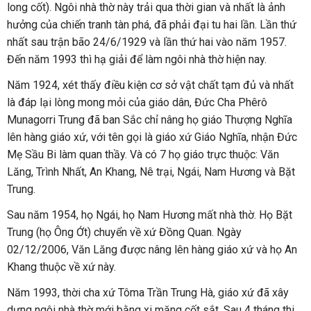
long cốt). Ngôi nhà thờ này trải qua thời gian và nhất là ảnh
hưởng của chiến tranh tàn phá, đã phải đại tu hai lần. Lần thứ
nhất sau trận bão 24/6/1929 và lần thứ hai vào năm 1957.
Đến năm 1993 thì hạ giải để làm ngôi nhà thờ hiện nay.
Năm 1924, xét thấy điều kiện cơ sở vật chất tạm đủ và nhất
là đáp lại lòng mong mỏi của giáo dân, Đức Cha Phêrô
Munagorri Trung đã ban Sắc chỉ nâng họ giáo Thượng Nghĩa
lên hàng giáo xứ, với tên gọi là giáo xứ Giáo Nghĩa, nhận Đức
Mẹ Sầu Bi làm quan thầy. Và có 7 họ giáo trực thuộc: Văn
Lăng, Trình Nhất, An Khang, Nê trại, Ngái, Nam Hương và Bặt
Trung.
Sau năm 1954, họ Ngái, họ Nam Hương mất nhà thờ. Họ Bặt
Trung (họ Ông Ớt) chuyển về xứ Đồng Quan. Ngày
02/12/2006, Văn Lăng được nâng lên hàng giáo xứ và họ An
Khang thuộc về xứ này.
Năm 1993, thời cha xứ Tôma Trần Trung Hà, giáo xứ đã xây
dựng ngôi nhà thờ mới bằng xi măng cốt sắt. Sau 4 tháng thi