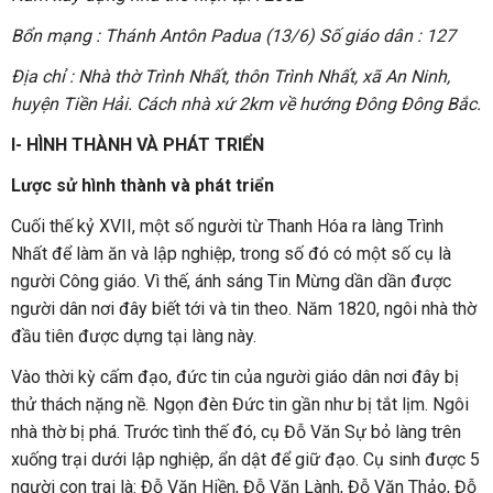
Bổn mạng : Thánh Antôn Padua (13/6) Số giáo dân : 127
Địa chỉ : Nhà thờ Trình Nhất, thôn Trình Nhất, xã An Ninh,
huyện Tiền Hải. Cách nhà xứ 2km về hướng Đông Đông Bắc.
I- HÌNH THÀNH VÀ PHÁT TRIỂN
Lược sử hình thành và phát triển
Cuối thế kỷ XVII, một số người từ Thanh Hóa ra làng Trình
Nhất để làm ăn và lập nghiệp, trong số đó có một số cụ là
người Công giáo. Vì thế, ánh sáng Tin Mừng dần dần được
người dân nơi đây biết tới và tin theo. Năm 1820, ngôi nhà thờ
đầu tiên được dựng tại làng này.
Vào thời kỳ cấm đạo, đức tin của người giáo dân nơi đây bị
thử thách nặng nề. Ngọn đèn Đức tin gần như bị tắt lịm. Ngôi
nhà thờ bị phá. Trước tình thế đó, cụ Đỗ Văn Sự bỏ làng trên
xuống trại dưới lập nghiệp, ẩn dật để giữ đạo. Cụ sinh được 5
người con trai là: Đỗ Văn Hiền, Đỗ Văn Lành, Đỗ Văn Thảo, Đỗ