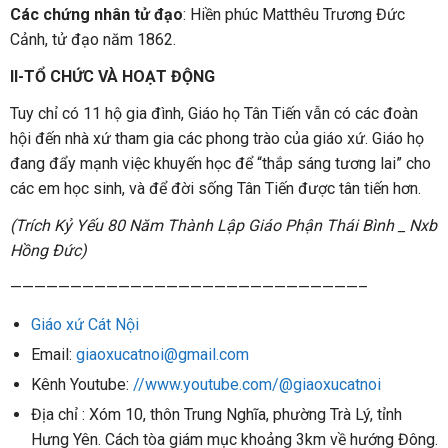
Các chứng nhân tử đạo
: Hiền phúc Matthêu Trương Đức
Cảnh, tử đạo năm 1862.
II-TỔ CHỨC VÀ HOẠT ĐỘNG
Tuy chỉ có 11 hộ gia đình, Giáo họ Tân Tiến vẫn có các đoàn
hội đến nhà xứ tham gia các phong trào của giáo xứ. Giáo họ
đang đẩy mạnh việc khuyến học để “thắp sáng tương lai” cho
các em học sinh, và để đời sống Tân Tiến được tân tiến hơn.
(Trích Kỷ Yếu 80 Năm Thành Lập Giáo Phận Thái Bình _ Nxb
Hồng Đức)
—————————————————————————————–
Giáo xứ Cát Nội
Email:
giaoxucatnoi@gmail.com
Kênh Youtube:
//www.youtube.com/@giaoxucatnoi
Địa chỉ : Xóm 10, thôn Trung Nghĩa, phường Trà Lý, tỉnh
Hưng Yên. Cách tòa giám mục khoảng 3km về hướng Đông.