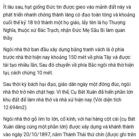
Ít lâu sau, hạt giống Đức tin được gieo vào mảnh đất này và
phát triển nhanh chóng thành làng có đạo toàn tòng và khoảng
cuối thế kỷ 18 trở thành một họ giáo, lấy tên là họ Thượng
Nghĩa, thuộc xứ Bác Trạch, nhận Đức Mẹ Sầu Bi làm quan
thầy.
Ngôi nhà thờ ban đầu xây dựng bằng tranh vách lá ở phía
trước nhà thờ hiện nay khoảng 150 mét về phía Tây và được
tái tạo nhiều lần; Sau đó chuyển về phía Bắc ngôi nhà thờ hiện
tại, cách chừng 10 mét.
Sau thời kỳ bách hại đạo, giáo dân ngày một đông đúc, ngôi
nhà thờ trở nên chật hẹp. Vì thế, Cụ Bát Xuân đã hiến phần lớn
khu đất để làm nhà thờ và nhà xứ hiện nay (Với diện tích
12.694m2).
Ngôi nhà thờ gỗ lim to lớn, cổ kính, với hai hàng cột cái (cụ Bát
Xuân dâng cúng một phần lớn) được xây dựng và khánh thành
vào ngày 20/10/1897, năm Thành Thái thứ chín (được ghi trên