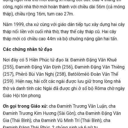
công, ngôi nhà thờ mới hoàn thành với chiều dài 56m (cả móng
tháp), chiều rộng 16m, tum cao 27m.
Năm 1999, cha xứ cùng với giáo dân tiếp tục xây dựng hai cây
tháp nối liền với cuối nhà thờ, thay thế cây tháp cũ. Hai cây
tháp mới có chiều cao 44m và bộ chuông nặng gần hai tấn.
Các chứng nhân tử đạo
Nơi đây có 5 Hiền Phúc tử đạo là: Đaminh Đặng Văn Khuê
(255), Đaminh Đặng Văn Định (256), Đaminh Đặng Văn Thiêng
(257), Phêrô Bùi Văn Nghị (258), Batôlômêô Đoàn Văn Thể
(259). Hiện nay, hài cốt các ngài được lưu giữ trong lòng nhà
thờ và danh tính các Ngài đã được ghi ở sổ bộ Rôma chờ ngày
Giáo Hội tôn phong.
Ơn gọi trong Giáo xứ:
cha Đaminh Trương Văn Luận; cha
Đaminh Trương Kim Hương (Sài Gòn); cha Đaminh Đặng Văn
Gia (Thái Bình); cha Đaminh Vũ Minh Trí (Thái Bình); cha
Đaminh Đặng Thái Phúc, 2 chủng sinh và 6 nữ tu.