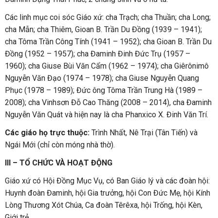
Các linh mục coi sóc Giáo xứ: cha Trạch; cha Thuần; cha Long;
cha Mẫn; cha Thiêm, Gioan B. Trần Du Đồng (1939 – 1941);
cha Tôma Trần Công Tính (1941 – 1952); cha Gioan B. Trần Du
Đồng (1952 – 1957); cha Đaminh Đinh Đức Trụ (1957 –
1960); cha Giuse Bùi Văn Cẩm (1962 – 1974); cha Giêrônimô
Nguyễn Văn Đạo (1974 – 1978); cha Giuse Nguyễn Quang
Phục (1978 – 1989); Đức ông Tôma Trần Trung Hà (1989 –
2008); cha Vinhsơn Đỗ Cao Thăng (2008 – 2014), cha Đaminh
Nguyễn Văn Quát và hiện nay là cha Phanxico X. Đinh Văn Trí.
Các giáo họ trực thuộc:
Trình Nhất, Nê Trại (Tân Tiến) và
Ngái Mới (chỉ còn móng nhà thờ).
III – TỔ CHỨC VÀ HOẠT ĐỘNG
Giáo xứ có Hội Đồng Mục Vụ, có Ban Giáo lý và các đoàn hội:
Huynh đoàn Đaminh, hội Gia trưởng, hội Con Đức Mẹ, hội Kính
Lòng Thương Xót Chúa, Ca đoàn Têrêxa, hội Trống, hội Kèn,
Giới trẻ…