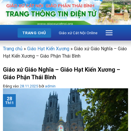
Bỏ
qua
nội
dung
Giáo xứ Cát Nội Online
TRANG CHỦ
Trang chủ
»
Giáo Hạt Kiến Xương
»
Giáo xứ Giáo Nghĩa – Giáo
Hạt Kiến Xương – Giáo Phận Thái Bình
Giáo xứ Giáo Nghĩa – Giáo Hạt Kiến Xương –
Giáo Phận Thái Bình
Đăng vào
28.11.2025
bởi
admin
28
Th11