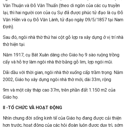
Văn Thuận và Đỗ Văn Thuấn (theo di ngôn của các cụ truyền
lại, thì hai người con của cụ Sự đã được phúc tử đạo là cụ Đỗ
Văn Hiền và cụ Đỗ Văn Lành, tử đạo ngày 09/5/1857 tại Nam
Định).
Sau đó, ngôi nhà thờ thứ hai cột gỗ lợp ra xây dựng ở vị trí nhà
thờ hiện tại.
Năm 1917, cụ Bát Xuân dâng cho Giáo họ 9 sào ruộng trồng
cấy và hỗ trợ làm ngôi nhà thờ bằng gỗ lim, lợp ngói mũi.
Dãi dầu với thời gian, ngôi nhà thờ xuống cấp trầm trọng. Năm
2002, Giáo họ xây dựng ngôi nhà thờ mới, dài 33m, rộng
9m và một cây tháp cao 37m, trên phần đất 1.150 m2 của
Giáo họ.
II -TỔ CHỨC VÀ HOẠT ĐỘNG
Nhìn chung đời sống kinh tế của Giáo họ đang được cải thiện
hơn trước, hoạt động của các hội đoàn luôn được duy trì, sớm