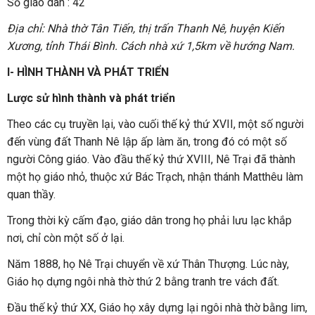
Số giáo dân : 42
Địa chỉ: Nhà thờ Tân Tiến, thị trấn Thanh Nê, huyện Kiến
Xương, tỉnh Thái Bình. Cách nhà xứ 1,5km về hướng Nam.
I- HÌNH THÀNH VÀ PHÁT TRIỂN
Lược sử hình thành và phát triển
Theo các cụ truyền lại, vào cuối thế kỷ thứ XVII, một số người
đến vùng đất Thanh Nê lập ấp làm ăn, trong đó có một số
người Công giáo. Vào đầu thế kỷ thứ XVIII, Nê Trại đã thành
một họ giáo nhỏ, thuộc xứ Bác Trạch, nhận thánh Matthêu làm
quan thầy.
Trong thời kỳ cấm đạo, giáo dân trong họ phải lưu lạc khắp
nơi, chỉ còn một số ở lại.
Năm 1888, họ Nê Trại chuyển về xứ Thân Thượng. Lúc này,
Giáo họ dựng ngôi nhà thờ thứ 2 bằng tranh tre vách đất.
Đầu thế kỷ thứ XX, Giáo họ xây dựng lại ngôi nhà thờ bằng lim,