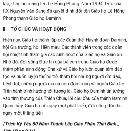
lập, Giáo họ mang tên Lê Hồng Phong. Năm 1994, Đức cha
F.X Nguyễn Văn Sang đã quyết định đổi tên Giáo họ Lê Hồng
Phong thành Giáo họ Đaminh.
II – TỔ CHỨC VÀ HOẠT ĐỘNG
Hiện nay, Giáo họ thành lập các đoàn thể: Huynh đoàn Đaminh,
hội Gia trưởng, hội Hiền mẫu. Các thành viên trong các đoàn
hội nhiệt tình tham gia các sinh hoạt của Giáo họ và Giáo xứ.
Nhờ đó, đời sống Đức tin của bà con trong Giáo họ được
thêm phần sinh động. Cha xứ và Giáo họ luôn quan tâm đào
tạo và huấn luyện thế hệ trẻ, thăm hỏi những người ốm đau,
bệnh tật, những người già cả neo đơn trong và ngoài Giáo họ.
Trên hành trình hướng tới tương lai, Giáo họ Đaminh tin tưởng
vào tình thương của Thiên Chúa, lời cầu bầu của thánh Đaminh
Quan thầy, Giáo họ sẽ ngày một phát triển, đời sống đức tin
ngày một thăng tiến.
(Trích Kỷ Yếu 80 Năm Thành Lập Giáo Phận Thái Bình _