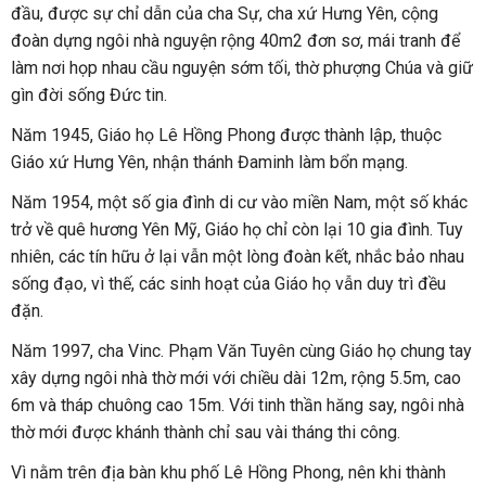
đầu, được sự chỉ dẫn của cha Sự, cha xứ Hưng Yên, cộng
đoàn dựng ngôi nhà nguyện rộng 40m2 đơn sơ, mái tranh để
làm nơi họp nhau cầu nguyện sớm tối, thờ phượng Chúa và giữ
gìn đời sống Đức tin.
Năm 1945, Giáo họ Lê Hồng Phong được thành lập, thuộc
Giáo xứ Hưng Yên, nhận thánh Đaminh làm bổn mạng.
Năm 1954, một số gia đình di cư vào miền Nam, một số khác
trở về quê hương Yên Mỹ, Giáo họ chỉ còn lại 10 gia đình. Tuy
nhiên, các tín hữu ở lại vẫn một lòng đoàn kết, nhắc bảo nhau
sống đạo, vì thế, các sinh hoạt của Giáo họ vẫn duy trì đều
đặn.
Năm 1997, cha Vinc. Phạm Văn Tuyên cùng Giáo họ chung tay
xây dựng ngôi nhà thờ mới với chiều dài 12m, rộng 5.5m, cao
6m và tháp chuông cao 15m. Với tinh thần hăng say, ngôi nhà
thờ mới được khánh thành chỉ sau vài tháng thi công.
Vì nằm trên địa bàn khu phố Lê Hồng Phong, nên khi thành