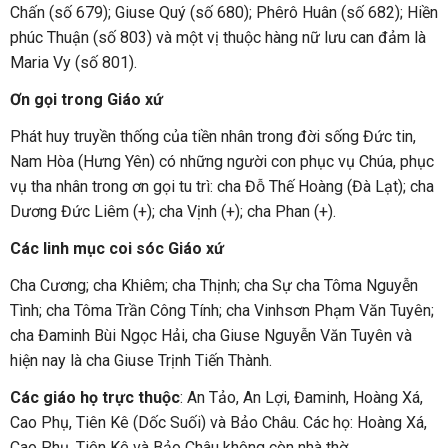
Chấn (số 679); Giuse Quý (số 680); Phêrô Huân (số 682); Hiền
phúc Thuận (số 803) và một vị thuộc hàng nữ lưu can đảm là
Maria Vy (số 801).
Ơn gọi trong Giáo xứ
Phát huy truyền thống của tiền nhân trong đời sống Đức tin,
Nam Hòa (Hưng Yên) có những người con phục vụ Chúa, phục
vụ tha nhân trong ơn gọi tu trì: cha Đỗ Thế Hoàng (Đà Lạt); cha
Dương Đức Liêm (+); cha Vịnh (+); cha Phan (+).
Các linh mục coi sóc Giáo xứ
Cha Cương; cha Khiêm; cha Thịnh; cha Sự cha Tôma Nguyễn
Tình; cha Tôma Trần Công Tính; cha Vinhsơn Phạm Văn Tuyên;
cha Đaminh Bùi Ngọc Hải, cha Giuse Nguyễn Văn Tuyên và
hiện nay là cha Giuse Trịnh Tiến Thành.
Các giáo họ trực thuộc
: An Tảo, An Lợi, Đaminh, Hoàng Xá,
Cao Phụ, Tiên Kê (Dốc Suối) và Bảo Châu. Các họ: Hoàng Xá,
Cao Phụ, Tiên Kê và Bảo Châu không còn nhà thờ.