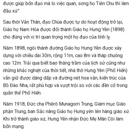
được giúp bổn đạo mà lo việc quan, song họ Tiên Chu thì làm
đầu xứ”.
Sau thời Văn Thân, đạo Chúa được tự do hoạt động trở lại,
Giáo họ Nam Hòa được đổi thành Giáo họ Hưng Yên (1898)
cho đúng với vị trí quan trọng một họ đạo của tỉnh lỵ.
Năm 1898, ngôi thánh đường Giáo họ Hưng Yên được xây
dựng với chiều dài 30m, rộng 11m, cao 8m và tháp chuông
cao 12m. Trải qua biết bao thăng trầm của lịch sử cũng như
những khắc nghiệt của thời tiết, nhà thờ Hưng Yên (Phố Hiến)
vẫn giữ được dáng dấp và đường nét hoa văn, kiến trúc của
Bồ Đào Nha, rất phù hợp và vượt trội so với các đền cổ trong
quần thể Phố Hiến.
Năm 1918, Đức cha Phêrô Munagorri Trung, Giám mục Giáo
phận Trung, ban Sắc nâng Giáo họ Hưng yên lên hàng giáo xứ.
Khi trở thành giáo xứ, Hưng Yên nhận Đức Mẹ Mân Côi làm
bổn mạng.