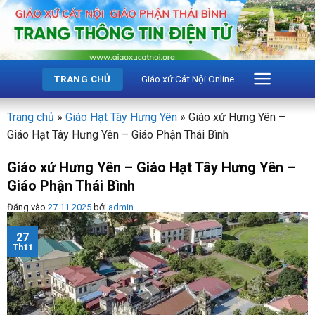
Bỏ
qua
nội
dung
Giáo xứ Cát Nội Online
TRANG CHỦ
Trang chủ
»
Giáo Hạt Tây Hưng Yên
»
Giáo xứ Hưng Yên –
Giáo Hạt Tây Hưng Yên – Giáo Phận Thái Bình
Giáo xứ Hưng Yên – Giáo Hạt Tây Hưng Yên –
Giáo Phận Thái Bình
Đăng vào
27.11.2025
bởi
admin
27
Th11