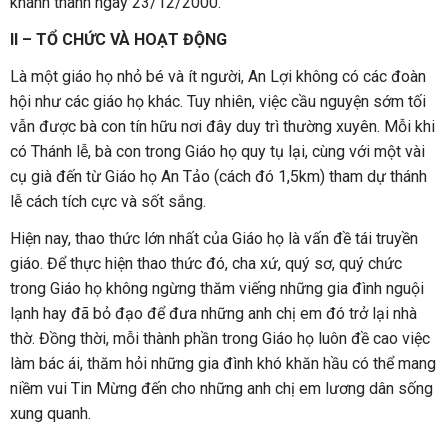
khánh thành ngày 23/12/2000.
II – TỔ CHỨC VÀ HOẠT ĐỘNG
Là một giáo họ nhỏ bé và ít người, An Lợi không có các đoàn
hội như các giáo họ khác. Tuy nhiên, việc cầu nguyện sớm tối
vẫn được bà con tín hữu nơi đây duy trì thường xuyên. Mỗi khi
có Thánh lễ, bà con trong Giáo họ quy tụ lại, cùng với một vài
cụ già đến từ Giáo họ An Tảo (cách đó 1,5km) tham dự thánh
lễ cách tích cực và sốt sắng.
Hiện nay, thao thức lớn nhất của Giáo họ là vấn đề tái truyền
giáo. Để thực hiện thao thức đó, cha xứ, quý sơ, quý chức
trong Giáo họ không ngừng thăm viếng những gia đình nguội
lạnh hay đã bỏ đạo để đưa những anh chị em đó trở lại nhà
thờ. Đồng thời, mỗi thành phần trong Giáo họ luôn đề cao việc
làm bác ái, thăm hỏi những gia đình khó khăn hầu có thể mang
niềm vui Tin Mừng đến cho những anh chị em lương dân sống
xung quanh.