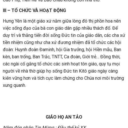
III – TỔ CHỨC VÀ HOẠT ĐỘNG
Hưng Yên là một giáo xứ nằm giữa lòng đô thị phồn hoa nên
việc sống đạo của bà con giáo dân gặp nhiều thách đố. Để
duy trì và thăng tiến đời sống Đức tin của giáo dân, các cha xứ
tiền nhiệm cũng như cha xứ đương nhiệm đã tổ chức các hội
đoàn: Huynh đoàn Đaminh, hội Gia trưởng, hội Hiền mẫu, Ban
kèn, ban trống, Ban Trắc, TNTT, Ca đoàn, Giới trẻ… Đồng thời,
các ngài cố gắng tổ chức các sinh hoạt tôn giáo, quy tụ mọi
người về nhà thờ giúp họ sống Đức tin Kitô giáo ngày càng
kiên vững hơn và tích cực làm chứng cho Chúa nơi môi trường
xung quanh.
GIÁO HỌ AN TẢO
Năm đón nhận Tin Mừng : Đầu thế kỷ XX