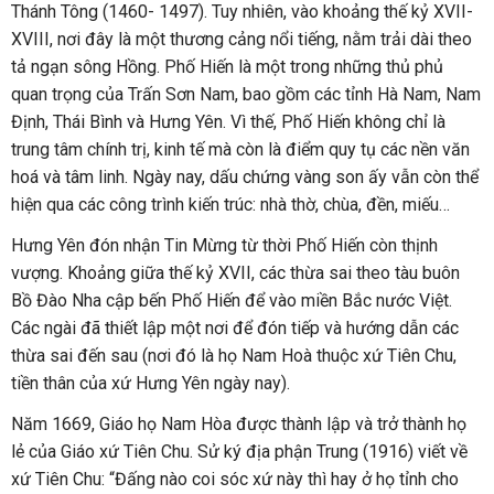
Thánh Tông (1460- 1497). Tuy nhiên, vào khoảng thế kỷ XVII-
XVIII, nơi đây là một thương cảng nổi tiếng, nằm trải dài theo
tả ngạn sông Hồng. Phố Hiến là một trong những thủ phủ
quan trọng của Trấn Sơn Nam, bao gồm các tỉnh Hà Nam, Nam
Định, Thái Bình và Hưng Yên. Vì thế, Phố Hiến không chỉ là
trung tâm chính trị, kinh tế mà còn là điểm quy tụ các nền văn
hoá và tâm linh. Ngày nay, dấu chứng vàng son ấy vẫn còn thể
hiện qua các công trình kiến trúc: nhà thờ, chùa, đền, miếu…
Hưng Yên đón nhận Tin Mừng từ thời Phố Hiến còn thịnh
vượng. Khoảng giữa thế kỷ XVII, các thừa sai theo tàu buôn
Bồ Đào Nha cập bến Phố Hiến để vào miền Bắc nước Việt.
Các ngài đã thiết lập một nơi để đón tiếp và hướng dẫn các
thừa sai đến sau (nơi đó là họ Nam Hoà thuộc xứ Tiên Chu,
tiền thân của xứ Hưng Yên ngày nay).
Năm 1669, Giáo họ Nam Hòa được thành lập và trở thành họ
lẻ của Giáo xứ Tiên Chu. Sử ký địa phận Trung (1916) viết về
xứ Tiên Chu: “Đấng nào coi sóc xứ này thì hay ở họ tỉnh cho