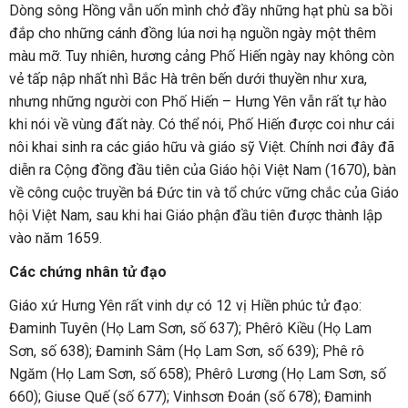
Dòng sông Hồng vẫn uốn mình chở đầy những hạt phù sa bồi
đắp cho những cánh đồng lúa nơi hạ nguồn ngày một thêm
màu mỡ. Tuy nhiên, hương cảng Phố Hiến ngày nay không còn
vẻ tấp nập nhất nhì Bắc Hà trên bến dưới thuyền như xưa,
nhưng những người con Phố Hiến – Hưng Yên vẫn rất tự hào
khi nói về vùng đất này. Có thể nói, Phố Hiến được coi như cái
nôi khai sinh ra các giáo hữu và giáo sỹ Việt. Chính nơi đây đã
diễn ra Cộng đồng đầu tiên của Giáo hội Việt Nam (1670), bàn
về công cuộc truyền bá Đức tin và tổ chức vững chắc của Giáo
hội Việt Nam, sau khi hai Giáo phận đầu tiên được thành lập
vào năm 1659.
Các chứng nhân tử đạo
Giáo xứ Hưng Yên rất vinh dự có 12 vị Hiền phúc tử đạo:
Đaminh Tuyên (Họ Lam Sơn, số 637); Phêrô Kiều (Họ Lam
Sơn, số 638); Đaminh Sâm (Họ Lam Sơn, số 639); Phê rô
Ngăm (Họ Lam Sơn, số 658); Phêrô Lương (Họ Lam Sơn, số
660); Giuse Quế (số 677); Vinhsơn Đoán (số 678); Đaminh