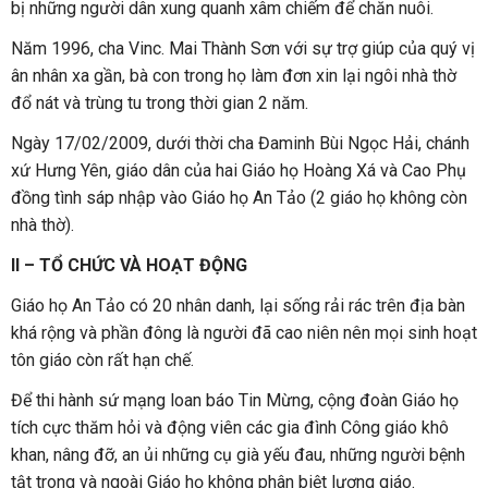
bị những người dân xung quanh xâm chiếm để chăn nuôi.
Năm 1996, cha Vinc. Mai Thành Sơn với sự trợ giúp của quý vị
ân nhân xa gần, bà con trong họ làm đơn xin lại ngôi nhà thờ
đổ nát và trùng tu trong thời gian 2 năm.
Ngày 17/02/2009, dưới thời cha Đaminh Bùi Ngọc Hải, chánh
xứ Hưng Yên, giáo dân của hai Giáo họ Hoàng Xá và Cao Phụ
đồng tình sáp nhập vào Giáo họ An Tảo (2 giáo họ không còn
nhà thờ).
II – TỔ CHỨC VÀ HOẠT ĐỘNG
Giáo họ An Tảo có 20 nhân danh, lại sống rải rác trên địa bàn
khá rộng và phần đông là người đã cao niên nên mọi sinh hoạt
tôn giáo còn rất hạn chế.
Để thi hành sứ mạng loan báo Tin Mừng, cộng đoàn Giáo họ
tích cực thăm hỏi và động viên các gia đình Công giáo khô
khan, nâng đỡ, an ủi những cụ già yếu đau, những người bệnh
tật trong và ngoài Giáo họ không phân biệt lương giáo.