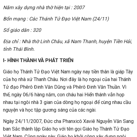
Năm xây dựng nhà thờ hiện tại : 2007
Bổn mạng : Các Thánh Tử Đạo Việt Nam (24/11)
Số giáo dân : 320
Địa chỉ : Nhà thờ Linh Châu, xã Nam Thanh, huyện Tiền Hải,
tỉnh Thái Bình.
I- HÌNH THÀNH VÀ PHÁT TRIỂN
Giáo họ Thánh Tử Đạo Việt Nam ngày nay tiền thân là giáp Tây
của họ nhà xứ Thanh Châu. Nơi đây là họ ngoại của hai Thánh
Tử đạo Phêrô Đinh Văn Dũng và Phêrô Đinh Văn Thuần. Vì
thế, ngày 06/6 hàng năm, con cháu hai Hiển thánh vẫn họp
nhau tại ngôi nhà 3 gian của dòng họ ngoại để cùng nhau cầu
nguyện và học tập gương sáng của các ngài.
Ngày 24/11/2007, Đức cha Phanxicô Xaviê Nguyễn Văn Sang
ban Sắc thành lập Giáo họ với tên gọi Giáo họ Thánh Tử Đạo
Việt Nam. Cũng ngày này, Giáo họ khởi công xây dựng ngôi