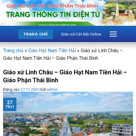
Bỏ
qua
nội
dung
Giáo xứ Cát Nội Online
TRANG CHỦ
Trang chủ
»
Giáo Hạt Nam Tiền Hải
»
Giáo xứ Linh Châu –
Giáo Hạt Nam Tiền Hải – Giáo Phận Thái Bình
Giáo xứ Linh Châu – Giáo Hạt Nam Tiền Hải –
Giáo Phận Thái Bình
Đăng vào
27.11.2025
bởi
admin
27
Th11