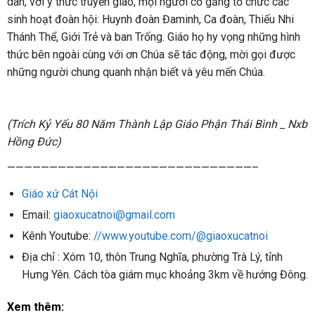
dân, với ý thức truyền giáo, mọi người cố gắng tổ chức các
sinh hoạt đoàn hội: Huynh đoàn Đaminh, Ca đoàn, Thiếu Nhi
Thánh Thể, Giới Trẻ và ban Trống. Giáo họ hy vọng những hình
thức bên ngoài cùng với ơn Chúa sẽ tác động, mời gọi được
những người chung quanh nhận biết và yêu mến Chúa.
(Trích Kỷ Yếu 80 Năm Thành Lập Giáo Phận Thái Bình _ Nxb
Hồng Đức)
—————————————————————————————–
Giáo xứ Cát Nội
Email:
giaoxucatnoi@gmail.com
Kênh Youtube:
//www.youtube.com/@giaoxucatnoi
Địa chỉ : Xóm 10, thôn Trung Nghĩa, phường Trà Lý, tỉnh
Hưng Yên. Cách tòa giám mục khoảng 3km về hướng Đông.
Xem thêm: