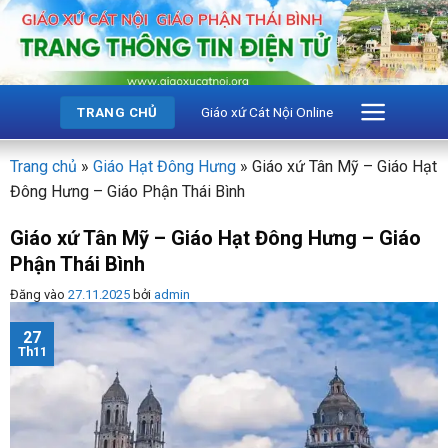
Bỏ
qua
nội
dung
Giáo xứ Cát Nội Online
TRANG CHỦ
Trang chủ
»
Giáo Hạt Đông Hưng
»
Giáo xứ Tân Mỹ – Giáo Hạt
Đông Hưng – Giáo Phận Thái Bình
Giáo xứ Tân Mỹ – Giáo Hạt Đông Hưng – Giáo
Phận Thái Bình
Đăng vào
27.11.2025
bởi
admin
27
Th11