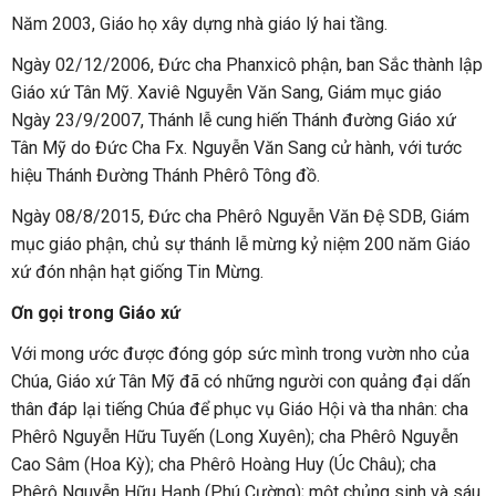
Năm 2003, Giáo họ xây dựng nhà giáo lý hai tầng.
Ngày 02/12/2006, Đức cha Phanxicô phận, ban Sắc thành lập
Giáo xứ Tân Mỹ. Xaviê Nguyễn Văn Sang, Giám mục giáo
Ngày 23/9/2007, Thánh lễ cung hiến Thánh đường Giáo xứ
Tân Mỹ do Đức Cha Fx. Nguyễn Văn Sang cử hành, với tước
hiệu Thánh Đường Thánh Phêrô Tông đồ.
Ngày 08/8/2015, Đức cha Phêrô Nguyễn Văn Đệ SDB, Giám
mục giáo phận, chủ sự thánh lễ mừng kỷ niệm 200 năm Giáo
xứ đón nhận hạt giống Tin Mừng.
Ơn gọi trong Giáo xứ
Với mong ước được đóng góp sức mình trong vườn nho của
Chúa, Giáo xứ Tân Mỹ đã có những người con quảng đại dấn
thân đáp lại tiếng Chúa để phục vụ Giáo Hội và tha nhân: cha
Phêrô Nguyễn Hữu Tuyến (Long Xuyên); cha Phêrô Nguyễn
Cao Sâm (Hoa Kỳ); cha Phêrô Hoàng Huy (Úc Châu); cha
Phêrô Nguyễn Hữu Hạnh (Phú Cường); một chủng sinh và sáu