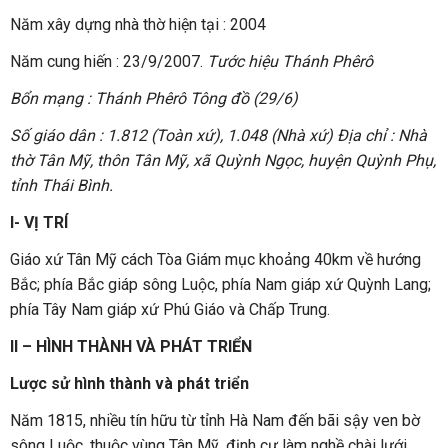
Năm xây dựng nhà thờ hiện tại : 2004
Năm cung hiến : 23/9/2007.
Tước hiệu Thánh Phêrô
Bổn mạng : Thánh Phêrô Tông đồ (29/6)
Số giáo dân : 1.812 (Toàn xứ), 1.048 (Nhà xứ) Địa chỉ : Nhà
thờ Tân Mỹ, thôn Tân Mỹ, xã Quỳnh Ngọc, huyện Quỳnh Phụ,
tỉnh Thái Bình.
I- VỊ TRÍ
Giáo xứ Tân Mỹ cách Tòa Giám mục khoảng 40km về hướng
Bắc; phía Bắc giáp sông Luộc, phía Nam giáp xứ Quỳnh Lang;
phía Tây Nam giáp xứ Phú Giáo và Chấp Trung.
II – HÌNH THÀNH VÀ PHÁT TRIỂN
Lược sử hình thành và phát triển
Năm 1815, nhiều tín hữu từ tỉnh Hà Nam đến bãi sậy ven bờ
sông Luộc, thuộc vùng Tân Mỹ, định cư làm nghề chài lưới.