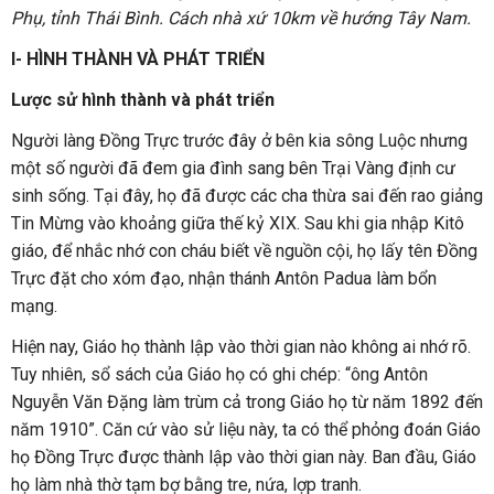
Phụ, tỉnh Thái Bình. Cách nhà xứ 10km về hướng Tây Nam.
I- HÌNH THÀNH VÀ PHÁT TRIỂN
Lược sử hình thành và phát triển
Người làng Đồng Trực trước đây ở bên kia sông Luộc nhưng
một số người đã đem gia đình sang bên Trại Vàng định cư
sinh sống. Tại đây, họ đã được các cha thừa sai đến rao giảng
Tin Mừng vào khoảng giữa thế kỷ XIX. Sau khi gia nhập Kitô
giáo, để nhắc nhớ con cháu biết về nguồn cội, họ lấy tên Đồng
Trực đặt cho xóm đạo, nhận thánh Antôn Padua làm bổn
mạng.
Hiện nay, Giáo họ thành lập vào thời gian nào không ai nhớ rõ.
Tuy nhiên, sổ sách của Giáo họ có ghi chép: “ông Antôn
Nguyễn Văn Đặng làm trùm cả trong Giáo họ từ năm 1892 đến
năm 1910”. Căn cứ vào sử liệu này, ta có thể phỏng đoán Giáo
họ Đồng Trực được thành lập vào thời gian này. Ban đầu, Giáo
họ làm nhà thờ tạm bợ bằng tre, nứa, lợp tranh.