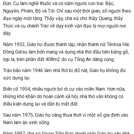
Đún. Cụ làm nghề thuốc và có năm người con trai: Bậc,
Nguyên, Phiên, Bộ và Tới. Chỉ sau một thời gian, số người theo
đạo ngày một tăng. Thấy vậy, cha xứ cho thầy Quang, thầy
Thức và cụ chánh Trác về dạy kinh văn đạo lý mọi người nơi
đây.
Năm 1932, Giáo họ được thành lập, nhận thánh nữ Têrêsa Hài
Đồng Giêsu làm bổn mang và dựng nhà thờ đầu tiên bằng gỗ,
lợp lá, trên phần đất 408m2 do cụ Tổng An dâng cúng.
Trận bão năm 1946 làm nhà thờ bị đổ nát, Giáo họ không đủ
sức dựng lại.
Biến cố 1954, nhiều người bỏ di cư vào miền Nam. Hơn nữa,
những khó khăn do hoàn cảnh xã hội, nhà thờ vẫn không có
điều kiện dựng lại và dần bị mất đất.
Sau năm 1975, Giáo họ càng thưa thớt vì một số gia đình vào
Nam làm ăn sinh sống.
Năm 1997, cha xứ Giuse Trần Đức Hạnh giúp Giáo họ xây nhà