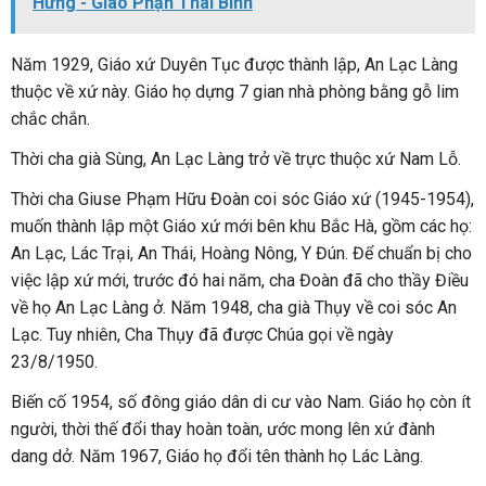
Hưng - Giáo Phận Thái Bình
Năm 1929, Giáo xứ Duyên Tục được thành lập, An Lạc Làng
thuộc về xứ này. Giáo họ dựng 7 gian nhà phòng bằng gỗ lim
chắc chắn.
Thời cha già Sùng, An Lạc Làng trở về trực thuộc xứ Nam Lỗ.
Thời cha Giuse Phạm Hữu Đoàn coi sóc Giáo xứ (1945-1954),
muốn thành lập một Giáo xứ mới bên khu Bắc Hà, gồm các họ:
An Lạc, Lác Trại, An Thái, Hoàng Nông, Y Đún. Để chuẩn bị cho
việc lập xứ mới, trước đó hai năm, cha Đoàn đã cho thầy Điều
về họ An Lạc Làng ở. Năm 1948, cha già Thụy về coi sóc An
Lạc. Tuy nhiên, Cha Thụy đã được Chúa gọi về ngày
23/8/1950.
Biến cố 1954, số đông giáo dân di cư vào Nam. Giáo họ còn ít
người, thời thế đổi thay hoàn toàn, ước mong lên xứ đành
dang dở. Năm 1967, Giáo họ đổi tên thành họ Lác Làng.