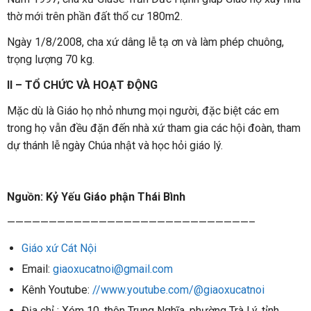
thờ mới trên phần đất thổ cư 180m2.
Ngày 1/8/2008, cha xứ dâng lễ tạ ơn và làm phép chuông,
trọng lượng 70 kg.
II – TỔ CHỨC VÀ HOẠT ĐỘNG
Mặc dù là Giáo họ nhỏ nhưng mọi người, đặc biệt các em
trong họ vẫn đều đặn đến nhà xứ tham gia các hội đoàn, tham
dự thánh lễ ngày Chúa nhật và học hỏi giáo lý.
Nguồn: Kỷ Yếu Giáo phận Thái Bình
—————————————————————————————–
Giáo xứ Cát Nội
Email:
giaoxucatnoi@gmail.com
Kênh Youtube:
//www.youtube.com/@giaoxucatnoi
Địa chỉ : Xóm 10, thôn Trung Nghĩa, phường Trà Lý, tỉnh