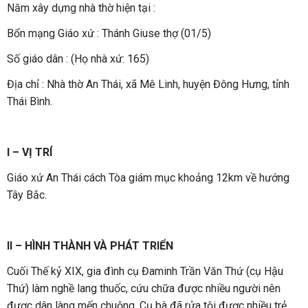
Năm xây dựng nhà thờ hiện tại :
Bổn mạng Giáo xứ : Thánh Giuse thợ (01/5)
Số giáo dân : (Họ nhà xứ: 165)
Địa chỉ : Nhà thờ An Thái, xã Mê Linh, huyện Đông Hưng, tỉnh
Thái Bình.
I – VỊ TRÍ
Giáo xứ An Thái cách Tòa giám mục khoảng 12km về hướng
Tây Bắc.
II – HÌNH THÀNH VÀ PHÁT TRIỂN
Cuối Thế kỷ XIX, gia đình cụ Đaminh Trần Văn Thứ (cụ Hậu
Thứ) làm nghề lang thuốc, cứu chữa được nhiều người nên
được dân làng mến chuộng. Cụ bà đã rửa tội được nhiều trẻ