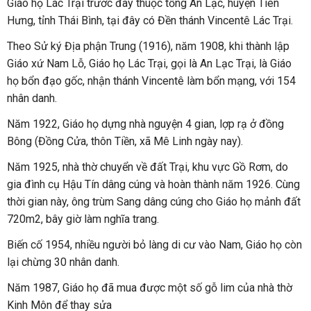
Giáo họ Lác Trại trước đây thuộc tổng An Lạc, huyện Tiên
Hưng, tỉnh Thái Bình, tại đây có Đền thánh Vincentê Lác Trại.
Theo Sử ký Địa phận Trung (1916), năm 1908, khi thành lập
Giáo xứ Nam Lỗ, Giáo họ Lác Trại, gọi là An Lạc Trại, là Giáo
họ bổn đạo gốc, nhận thánh Vincentê làm bổn mạng, với 154
nhân danh.
Năm 1922, Giáo họ dựng nhà nguyện 4 gian, lợp rạ ở đồng
Bông (Đồng Cửa, thôn Tiền, xã Mê Linh ngày nay).
Năm 1925, nhà thờ chuyển về đất Trại, khu vực Gồ Rơm, do
gia đình cụ Hậu Tín dâng cúng và hoàn thành năm 1926. Cùng
thời gian này, ông trùm Sang dâng cúng cho Giáo họ mảnh đất
720m2, bây giờ làm nghĩa trang.
Biến cố 1954, nhiều người bỏ làng di cư vào Nam, Giáo họ còn
lại chừng 30 nhân danh.
Năm 1987, Giáo họ đã mua được một số gỗ lim của nhà thờ
Kinh Môn để thay sửa