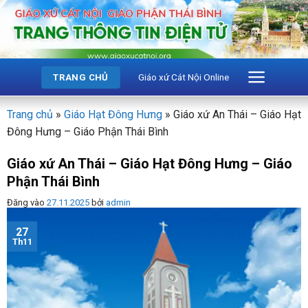
Bỏ
qua
nội
dung
Giáo xứ Cát Nội Online
TRANG CHỦ
Trang chủ
»
Giáo Hạt Đông Hưng
»
Giáo xứ An Thái – Giáo Hạt
Đông Hưng – Giáo Phận Thái Bình
Giáo xứ An Thái – Giáo Hạt Đông Hưng – Giáo
Phận Thái Bình
Đăng vào
27.11.2025
bởi
admin
27
Th11