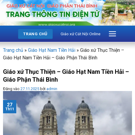
Bỏ
qua
nội
dung
Giáo xứ Cát Nội Online
TRANG CHỦ
Trang chủ
»
Giáo Hạt Nam Tiền Hải
»
Giáo xứ Thục Thiện –
Giáo Hạt Nam Tiền Hải – Giáo Phận Thái Bình
Giáo xứ Thục Thiện – Giáo Hạt Nam Tiền Hải –
Giáo Phận Thái Bình
Đăng vào
27.11.2025
bởi
admin
27
Th11