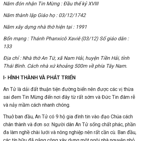
Năm đón nhận Tin Mừng : Đầu thế kỷ XVIII
Năm thành lập Giáo họ : 03/12/1742
Năm xây dựng nhà thờ hiện tại : 1991
Bổn mạng : Thánh Phanxicô Xaviê (03/12) Số giáo dân :
133
Địa chỉ : Nhà thờ An Tứ, xã Nam Hải, huyện Tiền Hải, tỉnh
Thái Bình. Cách nhà xứ khoảng 500m về phía Tây Nam.
I- HÌNH THÀNH VÀ PHÁT TRIỂN
An Tử là dải đất thuận tiện đường biển nên được các vị thừa
sai đem Tin Mừng đến nơi đây từ rất sớm và Đức Tin đâm rễ
và nảy mầm cách nhanh chóng.
Thuở ban đầu, An Tử có 9 hộ gia đình tin vào đạo Chúa cách
chân thành và đơn sơ. Người dân An Tử sống chất phác, phần
đa làm nghề chài lưới và nông nghiệp nên rất cần cù. Ban đầu,
các tín hữu đã gắng công xây dựng một ngôi nhà nguyên nhỏ