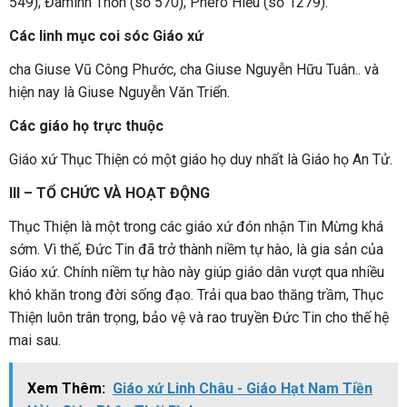
549); Đaminh Thốn (số 570); Phêrô Hiếu (số 1279).
Các linh mục coi sóc Giáo xứ
cha Giuse Vũ Công Phước, cha Giuse Nguyễn Hữu Tuân.. và
hiện nay là Giuse Nguyễn Văn Triển.
Các giáo họ trực thuộc
Giáo xứ Thục Thiện có một giáo họ duy nhất là Giáo họ An Tử.
III – TỔ CHỨC VÀ HOẠT ĐỘNG
Thục Thiện là một trong các giáo xứ đón nhận Tin Mừng khá
sớm. Vì thế, Đức Tin đã trở thành niềm tự hào, là gia sản của
Giáo xứ. Chính niềm tự hào này giúp giáo dân vượt qua nhiều
khó khăn trong đời sống đạo. Trải qua bao thăng trầm, Thục
Thiện luôn trân trọng, bảo vệ và rao truyền Đức Tin cho thế hệ
mai sau.
Xem Thêm:
Giáo xứ Linh Châu - Giáo Hạt Nam Tiền