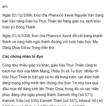
em.
Ngày 02/12/2006, Đức cha Phanxicô Xaviê Nguyễn Văn Sang
ban Sắc nâng Giáo họ Thục Thiện lên hàng giáo xứ, tách khỏi
Giáo xứ Đông Thành.
Ngày 01/4/2008, Đức cha Phanxicô Xaviê đã cắt băng khánh
thành và cung hiến ngôi thánh đường với tước hiệu Đức Mẹ
Dâng Chúa Giêsu Trong Đền thờ.
Các chứng nhân tử đạo
Cũng như nhiều giáo xứ khác, giáo hữu Thục Thiện cũng bị
bách hại thời vua Minh Mạng, Thiệu Trị và Tự Đức. Nhiều tín
hữu Thục Thiện bị bắt giữ và họ đã trung kiên, can đảm hiến
dâng mạng sống mình làm chứng cho Đức Tin như hoa quả
đầu mùa để dâng kính lên Thiên Chúa, trong đó có các Hiền
phúc đang chờ ngày phong thánh: Đaminh Ứng (số 571);
Đaminh Triệu (số 550); Đaminh Thâm (số 551); Inhaxiô Hồ (số