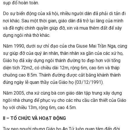
sụp đổ hoàn toàn.
Do sự biến động của xã hội, nhiều người dân đã phải di tản đi
nơi khác. Sau một thời gian, giáo dân đã trở lại làng của mình
và đề nghị chính quyền giúp đỡ, xin và mua thêm đất để xây
dựng ngôi nhà thờ khác.
Năm 1990, dưới sự chỉ đạo của cha Giuse Mai Trần Nga, cùng
sự giúp đỡ của quý ân nhân, thân nhân xa gần của các xứ họ,
Giáo họ đã xây dựng ngôi thánh đường to đẹp hơn với tổng
diện tích 72m2, có chiều dài 12m, rộng 6m, cao 6m và tháp
chuông cao 8.5m. Thánh đường được cắt băng khánh thành
đúng ngày lễ quan thầy của Giáo họ (03/12/1991).
Năm 2005, cha xứ cùng bà con giáo dân tập trung xây dựng
ngôi nhà chung để phục vụ cho các nhu cầu cần thiết của Giáo
họ với chiều 13m, rộng 6m, cao 4.5m.
II – TỔ CHỨC VÀ HOẠT ĐỘNG
Tuy neo người nhưng Giáo họ An Tử luôn quan tâm đến đời