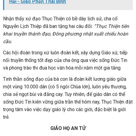
Hải - Giáo Phận Thái Bình
Nhận thấy xứ đạo Thục Thiện có bề dày lịch sử, cha cố
Nguyễn Lịch Thiệp đã ban tặng hai câu đối:
“Thục Thiện tiên
khai truyền thánh đạo, Đông phương nhật xuất chiếu hoàn
cầu.
Các hội đoàn trong xứ luôn đoàn kết, xây dựng Giáo xứ, tiếp
nối truyền thống tốt đẹp của cha ông qua việc sống Đức Tin
và phong trào thi đua học văn hóa mỗi năm một gia tăng.
Tinh thần sống đạo của bà con là đoàn kết lương giáo giữa
một vùng 10.000 dân (có 5 ngôi Chùa lớn), luôn yêu thương,
chia sẻ ngọt bùi và đắng cay. Tuy nhiên, để giáo dân có thể
sống Đức Tin kiên vững giữa trần thế hôm nay, Thục Thiện đặt
trọng tâm vào việc dạy giáo lý cho các giới, đặc biệt là giới
trẻ.
GIÁO HỌ AN TỬ