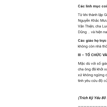
Các linh mục coi
Từ khi thành lập 
Nguyễn Khắc Mưu;
Văn Thiện; cha L
Dũng … và hiện na
Các giáo họ trực
không còn nhà thờ
III – TỔ CHỨC 
Mặc dù với số giá
cha ông đã khởi xư
xứ không ngừng dấ
tình yêu cứu độ c
(Trích Kỷ Yếu 80
——————————