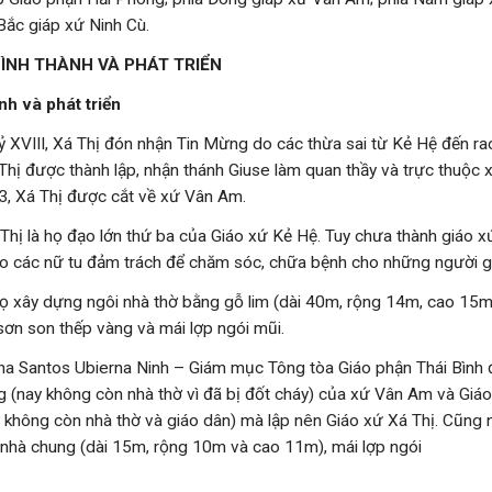
Bắc giáp xứ Ninh Cù.
 HÌNH THÀNH VÀ PHÁT TRIỂN
nh và phát triển
ỷ XVIII, Xá Thị đón nhận Tin Mừng do các thừa sai từ Kẻ Hệ đến r
Thị được thành lập, nhận thánh Giuse làm quan thầy và trực thuộc 
3, Xá Thị được cắt về xứ Vân Am.
 Thị là họ đạo lớn thứ ba của Giáo xứ Kẻ Hệ. Tuy chưa thành giáo x
 các nữ tu đảm trách để chăm sóc, chữa bệnh cho những người gi
 xây dựng ngôi nhà thờ bằng gỗ lim (dài 40m, rộng 14m, cao 15m)
ơn son thếp vàng và mái lợp ngói mũi.
 Santos Ubierna Ninh – Giám mục Tông tòa Giáo phận Thái Bình đ
 (nay không còn nhà thờ vì đã bị đốt cháy) của xứ Vân Am và Giáo
y không còn nhà thờ và giáo dân) mà lập nên Giáo xứ Xá Thị. Cũng 
nhà chung (dài 15m, rộng 10m và cao 11m), mái lợp ngói