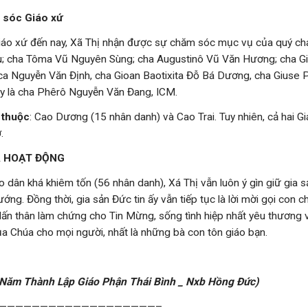
 sóc Giáo xứ
Giáo xứ đến nay, Xã Thị nhận được sự chăm sóc mục vụ của quý ch
 cha Tôma Vũ Nguyên Sùng; cha Augustinô Vũ Văn Hương; cha 
uca Nguyễn Văn Định, cha Gioan Baotixita Đỗ Bá Dương, cha Giuse
y là cha Phêrô Nguyễn Văn Đang, ICM.
 thuộc
: Cao Dương (15 nhân danh) và Cao Trai. Tuy nhiên, cả hai G
.
VÀ HOẠT ĐỘNG
o dân khá khiêm tốn (56 nhân danh), Xá Thị vẫn luôn ý gìn giữ gia 
ớng. Đồng thời, gia sản Đức tin ấy vẫn tiếp tục là lời mời gọi con c
n thân làm chứng cho Tin Mừng, sống tình hiệp nhất yêu thương v
ủa Chúa cho mọi người, nhất là những bà con tôn giáo bạn.
 Năm Thành Lập Giáo Phận Thái Bình _ Nxb Hồng Đức)
———————————————————–