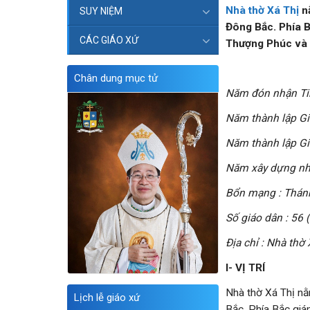
Nhà thờ Xá Thị
n
SUY NIỆM
Đông Bắc. Phía B
CÁC GIÁO XỨ
Thượng Phúc và p
Chân dung mục tử
Năm đón nhận Tin
Năm thành lập Gi
Năm thành lập Gi
Năm xây dựng nhà
Bổn mạng : Thánh
Số giáo dân : 56 
Địa chỉ : Nhà thờ
I- VỊ TRÍ
Nhà thờ Xá Thị n
Lịch lễ giáo xứ
Bắc. Phía Bắc gi