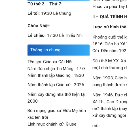
Từ thứ 2 – Thứ 7
:
Phúc và phía Tây 
Lễ tối:
19:30 Lễ Chung
II – QUÁ TRÌNH
Chúa Nhật:
Lược sử hình thà
Lễ chiều:
17:30 Lễ Thiếu Nhi
Khoảng cuối thế k
1816, Giáo họ Xá 
Thông tin chung
Cù). Đến năm 192
Đầu thế kỷ XX, Xá
Tên gọi: Giáo xứ Cát Nội
một nhà thương do
Năm đón nhận Tin Mừng : 1778
Năm thành lập Giáo họ : 1830
Năm 1903, Giáo họ
cung thánh được s
Năm thành lập Giáo xứ : 2025
Năm xây dựng nhà thờ hiện tại :
Năm 1946, Đức cha
2000
Xá Thị, Cao Dương
mới thành lập (na
Bổn mạng giáo xứ: Đức Mẹ hồn
xứ xây dựng ngôi 
xác lên trời
Linh mục chánh xứ: Giuse
mũi.