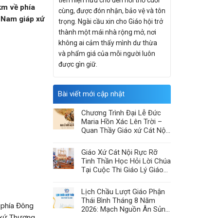
tiên hiện hữu cho đến hơi thở cuối
m về phía
cùng, được đón nhận, bảo vệ và tôn
 Nam giáp xứ
trọng. Ngài cầu xin cho Giáo hội trở
thành một mái nhà rộng mở, nơi
không ai cảm thấy mình dư thừa
và phẩm giá của mỗi người luôn
được gìn giữ.
Bài viết mới cập nhật
Chương Trình Đại Lễ Đức
Maria Hồn Xác Lên Trời –
Quan Thầy Giáo xứ Cát Nội
2026
Giáo Xứ Cát Nội Rực Rỡ
Tinh Thần Học Hỏi Lời Chúa
Tại Cuộc Thi Giáo Lý Giáo
Hạt Chính Tòa
Lịch Chầu Lượt Giáo Phận
Thái Bình Tháng 8 Năm
 phía Đông
2026: Mạch Nguồn Ân Sủng
 xứ Thượng