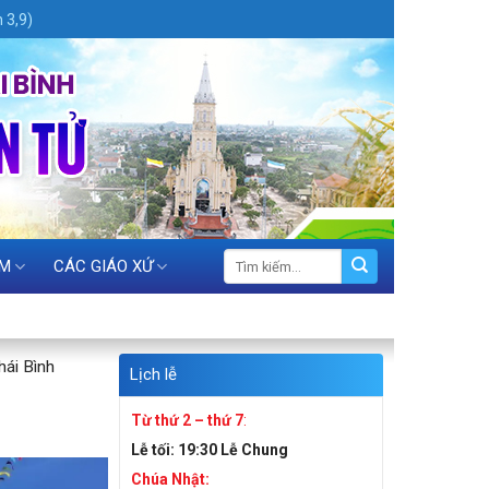
 3,9)
ỆM
CÁC GIÁO XỨ
hái Bình
Lịch lễ
Từ thứ 2 – thứ 7
:
Lễ tối:
19:30 Lễ Chung
Chúa Nhật: