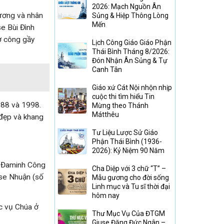
2026: Mạch Nguồn Ân
hương và nhân
Sủng & Hiệp Thông Lòng
Mến
se Bùi Đình
 ở công gầy
Lịch Công Giáo Giáo Phận
Thái Bình Tháng 8/2026:
Đón Nhận Ân Sủng & Tự
Canh Tân
Giáo xứ Cát Nội nhộn nhịp
cuộc thi tìm hiểu Tin
1988 và 1998.
Mừng theo Thánh
Mátthêu
 đẹp và khang
Tư Liệu Lược Sử Giáo
Phận Thái Bình (1936-
2026): Kỷ Niệm 90 Năm
), Đaminh Công
Cha Diệp với 3 chữ “T” –
use Nhuận (số
Mẫu gương cho đời sống
Linh mục và Tu sĩ thời đại
hôm nay
ục vụ Chúa ở
Thư Mục Vụ Của ĐTGM
Giuse Đặng Đức Ngân –