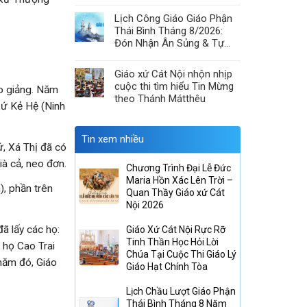
& Hiệp Thông Lòng Mến
Lịch Công Giáo Giáo Phận
Thái Bình Tháng 8/2026:
Đón Nhận Ân Sủng & Tự
Canh Tân
Giáo xứ Cát Nội nhộn nhịp
cuộc thi tìm hiểu Tin Mừng
ao giảng. Năm
theo Thánh Mátthêu
xứ Kẻ Hệ (Ninh
Tin xem nhiều
ứ, Xá Thị đã có
à cả, neo đơn.
Chương Trình Đại Lễ Đức
Maria Hồn Xác Lên Trời –
, phần trên
Quan Thầy Giáo xứ Cát
Nội 2026
ã lấy các họ:
Giáo Xứ Cát Nội Rực Rỡ
Tinh Thần Học Hỏi Lời
 họ Cao Trai
Chúa Tại Cuộc Thi Giáo Lý
năm đó, Giáo
Giáo Hạt Chính Tòa
Lịch Chầu Lượt Giáo Phận
Thái Bình Tháng 8 Năm