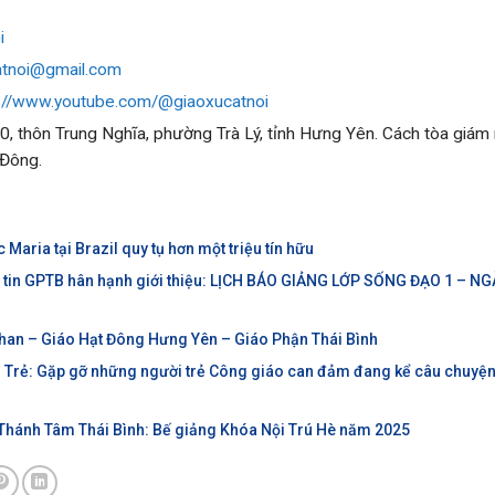
i
atnoi@gmail.com
:
//www.youtube.com/@giaoxucatnoi
10, thôn Trung Nghĩa, phường Trà Lý, tỉnh Hưng Yên. Cách tòa giá
 Đông.
 Maria tại Brazil quy tụ hơn một triệu tín hữu
c tin GPTB hân hạnh giới thiệu: LỊCH BÁO GIẢNG LỚP SỐNG ĐẠO 1 – N
han – Giáo Hạt Đông Hưng Yên – Giáo Phận Thái Bình
 Trẻ: Gặp gỡ những người trẻ Công giáo can đảm đang kể câu chuyện
 Thánh Tâm Thái Bình: Bế giảng Khóa Nội Trú Hè năm 2025