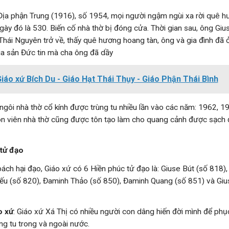
ịa phận Trung (1916), số 1954, mọi người ngậm ngùi xa rời quê 
gày đó là 530. Biến cố nhà thờ bị đóng cửa. Thời gian sau, ông Giu
 Thái Nguyên trở về, thấy quê hương hoang tàn, ông và gia đình đã
gia sản Đức tin mà cha ông đã dầy
iáo xứ Bích Du - Giáo Hạt Thái Thụy - Giáo Phận Thái Bình
, ngôi nhà thờ cổ kính được trùng tu nhiều lần vào các năm: 1962, 
ôn viên nhà thờ cũng được tôn tạo làm cho quang cảnh được sạch
tử đạo
ách hại đạo, Giáo xứ có 6 Hiền phúc tử đạo là: Giuse Bút (số 818
iếu (số 820), Đaminh Thảo (số 850), Đaminh Quang (số 851) và Gi
o xứ
: Giáo xứ Xá Thị có nhiều người con dâng hiến đời mình để ph
ng tu trong và ngoài nước.