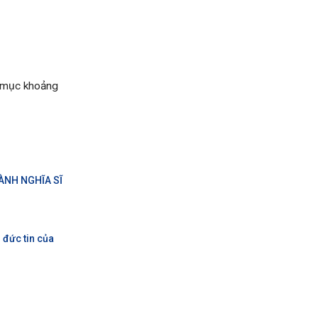
m mục khoảng
GÀNH NGHĨA SĨ
 đức tin của