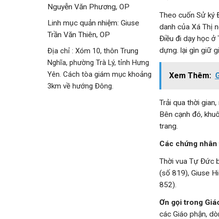
Nguyễn Văn Phương, OP
Theo cuốn Sử ký Đ
Linh mục quản nhiệm: Giuse
danh của Xá Thị n
Trần Văn Thiên, OP
Điều đi dạy học ở
dựng. lại gìn giữ 
Địa chỉ : Xóm 10, thôn Trung
Nghĩa, phường Trà Lý, tỉnh Hưng
Yên. Cách tòa giám mục khoảng
Xem Thêm:
G
3km về hướng Đông.
Trải qua thời gian
Bên cạnh đó, khu
trang.
Các chứng nhân 
Thời vua Tự Đức b
(số 819), Giuse H
852).
Ơn gọi trong Giá
các Giáo phận, dò