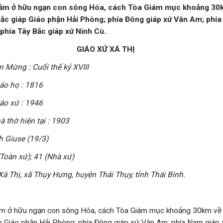
ằm ở hữu ngạn con sông Hóa, cách Tòa Giám mục khoảng 30k
ắc giáp Giáo phận Hải Phòng; phía Đông giáp xứ Vân Am; phía
hía Tây Bắc giáp xứ Ninh Cù.
GIÁO XỨ XÁ THỊ
 Mừng : Cuối thế kỷ XVIII
áo họ : 1816
áo xứ : 1946
 thờ hiện tại : 1903
 Giuse (19/3)
(Toàn xứ); 41 (Nhà xứ)
 Xá Thị, xã Thụy Hưng, huyện Thái Thụy, tỉnh Thái Bình.
ằm ở hữu ngạn con sông Hóa, cách Tòa Giám mục khoảng 30km về
áp Giáo phận Hải Phòng; phía Đông giáp xứ Vân Am; phía Nam giáp