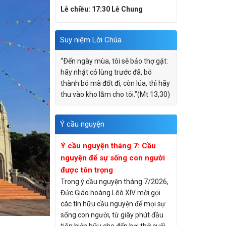
Lễ chiều: 17:30 Lễ Chung
Suy niệm Lời Chúa
“Ðến ngày mùa, tôi sẽ bảo thợ gặt:
hãy nhặt cỏ lùng trước đã, bó
thành bó mà đốt đi, còn lúa, thì hãy
thu vào kho lẫm cho tôi.”(Mt 13,30)
Ý cầu nguyện
Ý cầu nguyện tháng 7: Cầu
nguyện để sự sống con người
được tôn trọng
Trong ý cầu nguyện tháng 7/2026,
Đức Giáo hoàng Lêô XIV mời gọi
các tín hữu cầu nguyện để mọi sự
sống con người, từ giây phút đầu