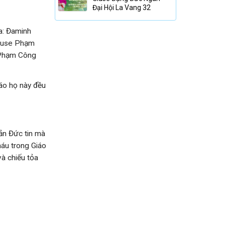
Đại Hội La Vang 32
a: Đaminh
Giuse Phạm
 Phạm Công
iáo họ này đều
sản Đức tin mà
háu trong Giáo
à chiếu tỏa