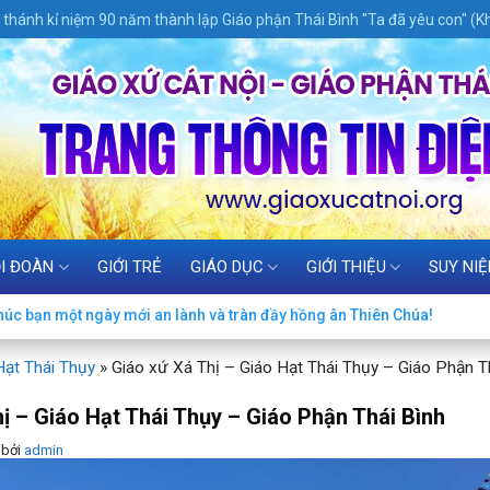
thánh kỉ niệm 90 năm thành lập Giáo phận Thái Bình "Ta đã yêu con" (Kh
I ĐOÀN
GIỚI TRẺ
GIÁO DỤC
GIỚI THIỆU
SUY NI
húc bạn một ngày mới an lành và tràn đầy hồng ân Thiên Chúa!
Hạt Thái Thụy
»
Giáo xứ Xá Thị – Giáo Hạt Thái Thụy – Giáo Phận T
ị – Giáo Hạt Thái Thụy – Giáo Phận Thái Bình
bởi
admin