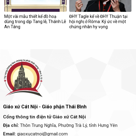
Một vài mẫu thiết kế đồ hoạ
ĐHY Tagle kể về ĐHY Thuận tại
dùng trong dịp Tang lễ, Thánh Lễ
hội nghị ở Rôma: Ký ức về một
An Táng
chứng nhân hy vọng
Giáo xứ Cát Nội - Giáo phận Thái Bình
Cổng thông tin điện tử Giáo xứ Cát Nội
Địa chỉ:
Thôn Trung Nghĩa, Phường Trà Lý, tỉnh Hưng Yên
Email:
giaoxucatnoi@gmail.com