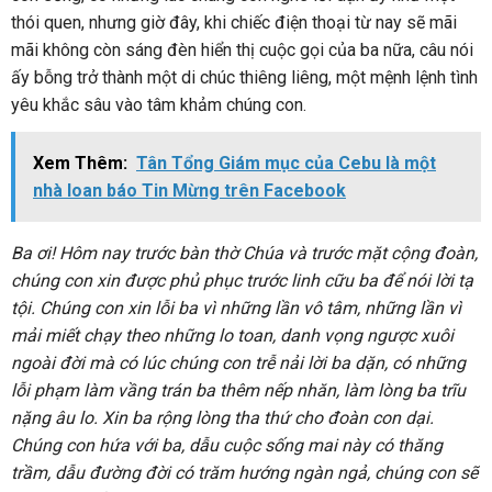
thói quen, nhưng giờ đây, khi chiếc điện thoại từ nay sẽ mãi
mãi không còn sáng đèn hiển thị cuộc gọi của ba nữa, câu nói
ấy bỗng trở thành một di chúc thiêng liêng, một mệnh lệnh tình
yêu khắc sâu vào tâm khảm chúng con.
Xem Thêm:
Tân Tổng Giám mục của Cebu là một
nhà loan báo Tin Mừng trên Facebook
Ba ơi! Hôm nay trước bàn thờ Chúa và trước mặt cộng đoàn,
chúng con xin được phủ phục trước linh cữu ba để nói lời tạ
tội. Chúng con xin lỗi ba vì những lần vô tâm, những lần vì
mải miết chạy theo những lo toan, danh vọng ngược xuôi
ngoài đời mà có lúc chúng con trễ nải lời ba dặn, có những
lỗi phạm làm vầng trán ba thêm nếp nhăn, làm lòng ba trĩu
nặng âu lo. Xin ba rộng lòng tha thứ cho đoàn con dại.
Chúng con hứa với ba, dẫu cuộc sống mai này có thăng
trầm, dẫu đường đời có trăm hướng ngàn ngả, chúng con sẽ