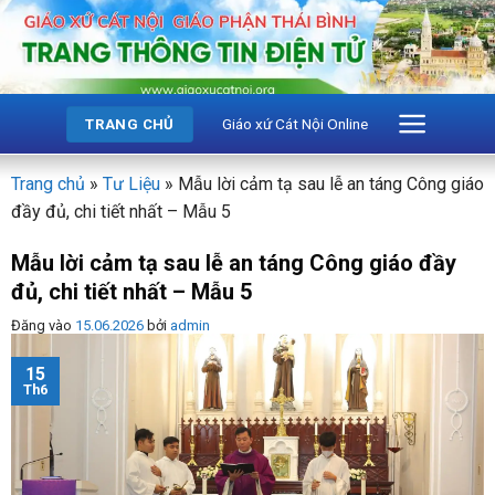
Bỏ
qua
nội
dung
Giáo xứ Cát Nội Online
TRANG CHỦ
Trang chủ
»
Tư Liệu
»
Mẫu lời cảm tạ sau lễ an táng Công giáo
đầy đủ, chi tiết nhất – Mẫu 5
Mẫu lời cảm tạ sau lễ an táng Công giáo đầy
đủ, chi tiết nhất – Mẫu 5
Đăng vào
15.06.2026
bởi
admin
15
Th6