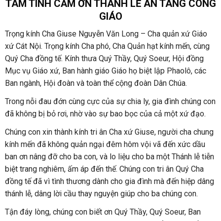
TÂM TÌNH CẢM ƠN THÁNH LỄ AN TÁNG CÔNG
GIÁO
Trọng kính Cha Giuse Nguyễn Văn Long – Cha quản xứ Giáo
xứ Cát Nội. Trọng kính Cha phó, Cha Quản hạt kính mến, cùng
Quý Cha đồng tế. Kính thưa Quý Thầy, Quý Soeur, Hội đồng
Mục vụ Giáo xứ, Ban hành giáo Giáo họ biệt lập Phaolô, các
Ban ngành, Hội đoàn và toàn thể cộng đoàn Dân Chúa.
Trong nỗi đau đớn cùng cực của sự chia ly, gia đình chúng con
đã không bị bỏ rơi, nhờ vào sự bao bọc của cả một xứ đạo.
Chúng con xin thành kính tri ân Cha xứ Giuse, người cha chung
kính mến đã không quản ngại đêm hôm vội vã đến xức dầu
ban ơn nâng đỡ cho ba con, và lo liệu cho ba một Thánh lễ tiễn
biệt trang nghiêm, ấm áp đến thế. Chúng con tri ân Quý Cha
đồng tế đã vì tình thương dành cho gia đình mà đến hiệp dâng
thánh lễ, dâng lời cầu thay nguyện giúp cho ba chúng con.
Tận đáy lòng, chúng con biết ơn Quý Thầy, Quý Soeur, Ban