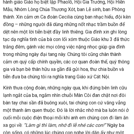
hành giáo Giáo họ biệt lập Phaolô, Hội Gia Trưởng, Hội Hiền
Mẫu, Nhóm Lòng Chúa Thương Xót, ban Lễ sinh, ban Phòng
thánh. Xin cảm ơn Ca đoàn Cecilia cùng ban nhạc hiếu, đội kèn
đồng – những người đã dùng những nốt nhạc trầm buồn để
dệt nên một lời tiễn biệt đầy linh thiêng. Gia đình xin ghi lòng
tạc dạ nghĩa tình của bà con lối xóm thuộc Giáo khu 3 đã thức
trắng đêm, gánh vác mọi công việc nặng nhọc giúp gia đình
trong những ngày đại tang này. Chúng tôi cũng chân thành
cảm ơn quý cấp chính quyền, các cơ quan đoàn thể, quý thông
gia và bạn bè thân hữu xa gần đã gửi hoa, thư chia buồn và
tiễn đưa ba chúng tôi ra nghĩa trang Giáo xứ Cát Nội.
Kính thưa cộng đoàn, những ngày qua, khi đứng bên linh cữu
lạnh ngắt của ba, ngắm nhìn chuỗi Mân Côi đan chặt nơi đôi
bàn tay chai sần đã buông xuôi, tai chúng con cứ văng vẳng
một thanh âm quen thuộc. Đó là lời nhắc nhở mà ba luôn nói ở
cuối mỗi cuộc điện thoại mỗi khi anh em chúng con đi làm ăn
xa gọi về:
“Làm gì thì làm, nhớ đi lễ nhé các con!”
Ngày ba
còn sống, có những lúc chúng con nghe lời dặn ấy như một