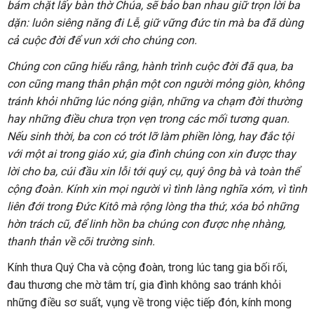
bám chặt lấy bàn thờ Chúa, sẽ bảo ban nhau giữ trọn lời ba
dặn: luôn siêng năng đi Lễ, giữ vững đức tin mà ba đã dùng
cả cuộc đời để vun xới cho chúng con.
Chúng con cũng hiểu rằng, hành trình cuộc đời đã qua, ba
con cũng mang thân phận một con người mỏng giòn, không
tránh khỏi những lúc nóng giận, những va chạm đời thường
hay những điều chưa trọn vẹn trong các mối tương quan.
Nếu sinh thời, ba con có trót lỡ làm phiền lòng, hay đắc tội
với một ai trong giáo xứ, gia đình chúng con xin được thay
lời cho ba, cúi đầu xin lỗi tới quý cụ, quý ông bà và toàn thể
cộng đoàn. Kính xin mọi người vì tình làng nghĩa xóm, vì tình
liên đới trong Đức Kitô mà rộng lòng tha thứ, xóa bỏ những
hờn trách cũ, để linh hồn ba chúng con được nhẹ nhàng,
thanh thản về cõi trường sinh.
Kính thưa Quý Cha và cộng đoàn, trong lúc tang gia bối rối,
đau thương che mờ tâm trí, gia đình không sao tránh khỏi
những điều sơ suất, vụng về trong việc tiếp đón, kính mong