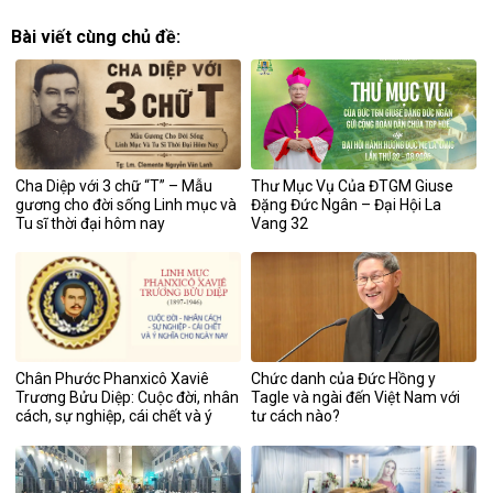
Bài viết cùng chủ đề:
Cha Diệp với 3 chữ “T” – Mẫu
Thư Mục Vụ Của ĐTGM Giuse
gương cho đời sống Linh mục và
Đặng Đức Ngân – Đại Hội La
Tu sĩ thời đại hôm nay
Vang 32
Chân Phước Phanxicô Xaviê
Chức danh của Đức Hồng y
Trương Bửu Diệp: Cuộc đời, nhân
Tagle và ngài đến Việt Nam với
cách, sự nghiệp, cái chết và ý
tư cách nào?
nghĩa cho ngày nay