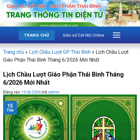
Bỏ
qua
nội
dung
Giáo xứ Cát Nội Online
TRANG CHỦ
Trang chủ
»
Lịch Chầu Lượt GP Thái Bình
»
Lịch Chầu Lượt
Giáo Phận Thái Bình Tháng 6/2026 Mới Nhất
Lịch Chầu Lượt Giáo Phận Thái Bình Tháng
6/2026 Mới Nhất
Đăng vào
15.06.2026
bởi
admin
15
Th6