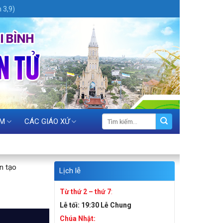
 3,9)
ỆM
CÁC GIÁO XỨ
n tạo
Lịch lễ
Từ thứ 2 – thứ 7
:
Lễ tối:
19:30 Lễ Chung
Chúa Nhật: