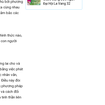
 thù bởi phương
Đại Hội La Vang 32
ta cùng nhau
 đảm bảo các
hình thức nào,
p con người
ng lai cho và
 bằng việc phát
c nhân văn,
 Điều này đòi
ững phương pháp
 và cách đối
tinh thần liên