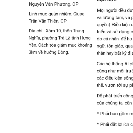
Nguyễn Văn Phương, OP
Mọi người đều đượ
Linh mục quản nhiệm: Giuse
và lương tâm, và p
Trần Văn Thiên, OP
quyền). Điều kiện
Địa chỉ : Xóm 10, thôn Trung
triển và sử dụng 
Nghĩa, phường Trà Lý, tỉnh Hưng
do cá nhân, để họ 
Yên. Cách tòa giám mục khoảng
ngữ, tôn giáo, qua
3km về hướng Đông.
thân hay bất kỳ đị
Các hệ thống AI p
cũng như môi trườ
các điều kiện sốn
thể, vươn tới sự p
Để phát triển công
của chúng ta, cần
* Phải bao gồm mọi
* Phải đặt lợi ích