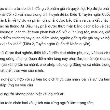
c sinh ra tự do, bình đẳng về phẩm giá và quyền lợi. Họ được phú b
hải đối xử với nhau trong tình huynh đệ (x. Điều 1, Tuyên ngôn Quố
 căn bản về tự do và phẩm giá phải được bảo đảm và cam kết chắc 
các hệ thống AI. Điều này phải được thực hiện bằng cách bảo vệ cá
không bị các thuật toán phân biệt đối xử vì “chủng tộc, màu da, giớ
n điểm chính trị hay quan điểm khác, nguồn gốc quốc gia hay xã hội,
a vị nào khác” (Điều 2, Tuyên ngôn Quốc tế Nhân quyền).
hải được thai nghén, thiết kế và triển khai nhằm phục vụ và bảo vệ
ng sống của họ. Quan điểm nền tảng này phải được thể hiện qua c
g (cả xã hội lẫn cá nhân), cho phép các cộng đồng và cá nhân, tron
hát triển trọn vẹn của mình.
 nghệ phù hợp với sự tiến bộ đích thực của nhân loại và sự lưu tâm
 đáp ứng ba yêu cầu:
 người, không phân biệt và loại trừ ai;
 của toàn nhân loại và lợi ích của từng người làm trọng tâm;