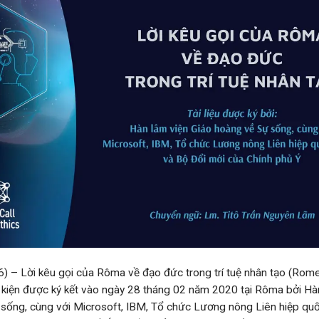
– Lời kêu gọi của Rôma về đạo đức trong trí tuệ nhân tạo (Rome 
n kiện được ký kết vào ngày 28 tháng 02 năm 2020 tại Rôma bởi Hà
sống, cùng với Microsoft, IBM, Tổ chức Lương nông Liên hiệp qu