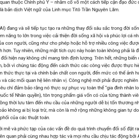
quan thuộc Chính phủ Ý – nhằm cổ võ một cách tiếp cận đạo đức đối
 là bản dịch Việt ngữ của Linh mục Titô Trần Nguyên Lãm.
 (AI) đang và sẽ tiếp tục tạo ra những thay đổi sâu sắc trong đời s
iềm năng to lớn trong việc cải thiện đời sống xã hội và phúc lợi cá n
a con người, cũng như cho phép hoặc hỗ trợ nhiều công việc được
ch hơn. Tuy nhiên, những mặt tích cực này hoàn toàn không phải là 
 đổi hiện nay không chỉ mang tính định lượng. Trên hết, những biến 
nh, bởi vì chúng tác động đến cách thức các công việc được thực h
n thức thực tại và chính bản chất con người, đến mức có thể ảnh 
ần và các mối quan hệ liên nhân vị. Công nghệ mới phải được nghiên
iêu chí đảm bảo rằng nó thực sự phục vụ toàn thể “gia đình nhân lo
uốc tế Nhân quyền), tôn trọng phẩm giá vốn có của từng thành vi
đồng thời lưu tâm đến nhu cầu của những người dễ bị tổn thương nh
bảo không ai bị loại trừ, mà còn là mở rộng những không gian tự do,
phối của các thuật toán.
i mẽ và phức tạp của các vấn đề do quá trình chuyển đổi số đặt ra,
liên quan phải cùng nhau hợp tác và mọi nhu cầu chịu tác động bởi 