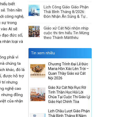
& Hiệp Thông Lòng Mến
hiểu biết
Lịch Công Giáo Giáo Phận
 sẻ. Trên nền
Thái Bình Tháng 8/2026:
mới công nghệ,
Đón Nhận Ân Sủng & Tự
Canh Tân
c sự trong
Giáo xứ Cát Nội nhộn nhịp
o vào AI sẽ
cuộc thi tìm hiểu Tin Mừng
o đạo đức số,
theo Thánh Mátthêu
 nhân loại và
Tin xem nhiều
ông phải vì
 mà chúng ta
Chương Trình Đại Lễ Đức
Maria Hồn Xác Lên Trời –
ch khác, đó là
Quan Thầy Giáo xứ Cát
ố, được hỗ trợ
Nội 2026
 trí nhưng
Giáo Xứ Cát Nội Rực Rỡ
ông nghệ cao
Tinh Thần Học Hỏi Lời
i, nhưng đồng
Chúa Tại Cuộc Thi Giáo Lý
việt của nhận
Giáo Hạt Chính Tòa
Lịch Chầu Lượt Giáo Phận
Thái Bình Tháng 8 Năm