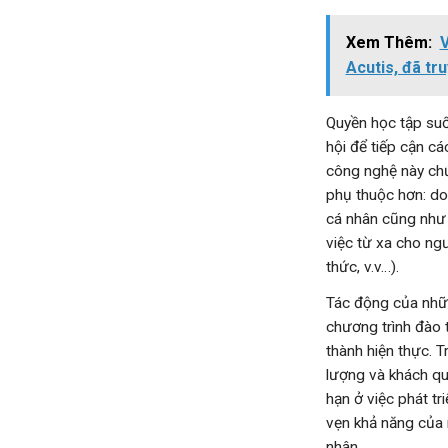
Xem Thêm:
V
Acutis, đã tr
Quyền học tập suố
hội để tiếp cận c
công nghệ này chứ
phụ thuộc hơn: do
cá nhân cũng như 
việc từ xa cho ng
thức, v.v…).
Tác động của những
chương trình đào t
thành hiện thực. 
lượng và khách qu
hạn ở việc phát t
vẹn khả năng của m
nhân.