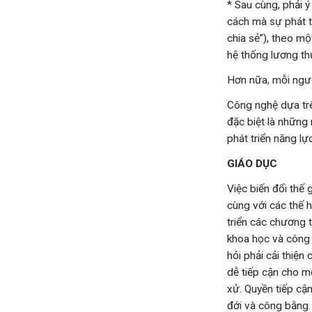
* Sau cùng, phải 
cách mà sự phát t
chia sẻ”), theo m
hệ thống lương th
Hơn nữa, mỗi ngườ
Công nghệ dựa trê
đặc biệt là những 
phát triển năng lự
GIÁO DỤC
Việc biến đổi thế
cùng với các thế h
triển các chương t
khoa học và công 
hỏi phải cải thiệ
dễ tiếp cận cho m
xử. Quyền tiếp cậ
đới và công bằng.