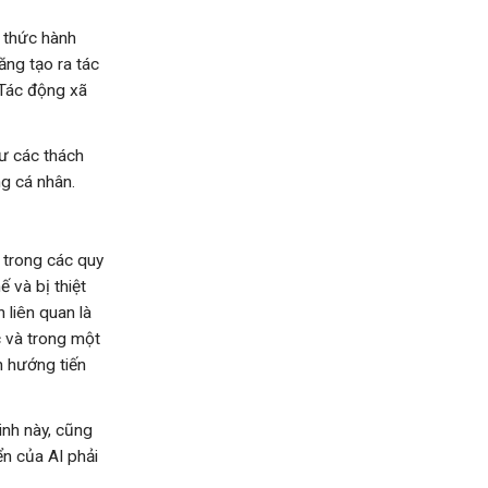
h thức hành
ăng tạo ra tác
 Tác động xã
ư các thách
ng cá nhân.
 trong các quy
 và bị thiệt
 liên quan là
ắc và trong một
h hướng tiến
inh này, cũng
ển của AI phải