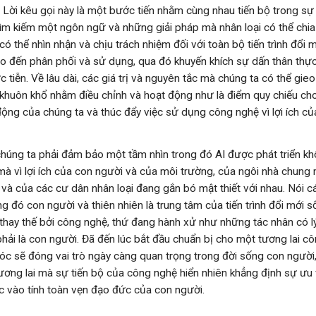
 Lời kêu gọi này là một bước tiến nhằm cùng nhau tiến bộ trong sự 
tìm kiếm một ngôn ngữ và những giải pháp mà nhân loại có thể chia
có thể nhìn nhận và chịu trách nhiệm đối với toàn bộ tiến trình đổi 
cho đến phân phối và sử dụng, qua đó khuyến khích sự dấn thân thự
c tiễn. Về lâu dài, các giá trị và nguyên tắc mà chúng ta có thể gie
t khuôn khổ nhằm điều chỉnh và hoạt động như là điểm quy chiếu ch
ộng của chúng ta và thúc đẩy việc sử dụng công nghệ vì lợi ích của
chúng ta phải đảm bảo một tầm nhìn trong đó AI được phát triển kh
mà vì lợi ích của con người và của môi trường, của ngôi nhà chung
và của các cư dân nhân loại đang gắn bó mật thiết với nhau. Nói cá
g đó con người và thiên nhiên là trung tâm của tiến trình đổi mới s
thay thế bởi công nghệ, thứ đang hành xử như những tác nhân có lý
hải là con người. Đã đến lúc bắt đầu chuẩn bị cho một tương lai c
óc sẽ đóng vai trò ngày càng quan trọng trong đời sống con ngườ
tương lai mà sự tiến bộ của công nghệ hiển nhiên khẳng định sự ưu 
ộc vào tính toàn vẹn đạo đức của con người.