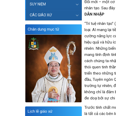
Đổi mới – một cơ 
SUY NIỆM
nhân tạo. Sau đây
DẪN NHẬP
CÁC GIÁO XỨ
“Trí tuệ nhân tạo”
Chân dung mục tử
loại. AI mang lại t
cường năng lực củ
hiệu quả và hữu í
nhiên. Những biến
mang tính định tí
cách chúng ta nhậ
thói quen tinh th
triển theo những t
đầu, Tuyên ngôn Q
trường tự nhiên, 
không chỉ là đảm 
đe doạ bởi sự chi 
Trước tính chất mớ
Lịch lễ giáo xứ
là tất cả các bên 