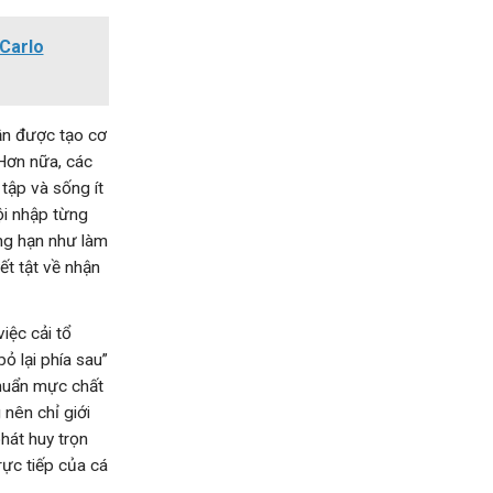
 Carlo
ần được tạo cơ
 Hơn nữa, các
tập và sống ít
ội nhập từng
ẳng hạn như làm
ết tật về nhận
iệc cải tổ
ỏ lại phía sau”
chuẩn mực chất
nên chỉ giới
hát huy trọn
rực tiếp của cá