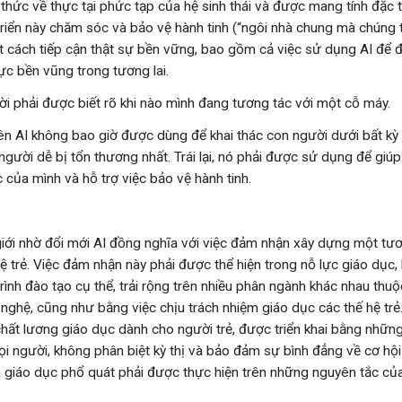
ý thức về thực tại phức tạp của hệ sinh thái và được mang tính đặc
riển này chăm sóc và bảo vệ hành tinh (“ngôi nhà chung mà chúng 
ột cách tiếp cận thật sự bền vững, bao gồm cả việc sử dụng AI để
ực bền vũng trong tương lai.
i phải được biết rõ khi nào mình đang tương tác với một cỗ máy.
n AI không bao giờ được dùng để khai thác con người dưới bất kỳ 
người dễ bị tổn thương nhất. Trái lại, nó phải được sử dụng để giú
c của mình và hỗ trợ việc bảo vệ hành tinh.
 giới nhờ đổi mới AI đồng nghĩa với việc đảm nhận xây dựng một tươ
ệ trẻ. Việc đảm nhận này phải được thể hiện trong nỗ lực giáo dục,
rình đào tạo cụ thể, trải rộng trên nhiều phân ngành khác nhau thuộ
nghệ, cũng như bằng việc chịu trách nhiệm giáo dục các thế hệ trẻ.
n chất lương giáo dục dành cho người trẻ, được triển khai bằng nh
ọi người, không phân biệt kỳ thị và bảo đảm sự bình đẳng về cơ hội
n giáo dục phổ quát phải được thực hiện trên những nguyên tắc của 