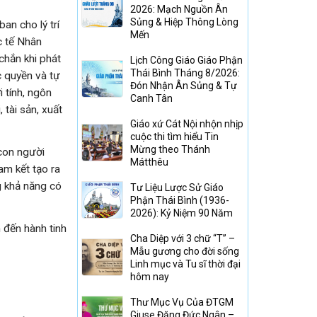
2026: Mạch Nguồn Ân
Sủng & Hiệp Thông Lòng
an cho lý trí
Mến
c tế Nhân
chắn khi phát
Lịch Công Giáo Giáo Phận
Thái Bình Tháng 8/2026:
c quyền và tự
Đón Nhận Ân Sủng & Tự
i tính, ngôn
Canh Tân
 tài sản, xuất
Giáo xứ Cát Nội nhộn nhịp
cuộc thi tìm hiểu Tin
Mừng theo Thánh
 con người
Mátthêu
am kết tạo ra
g khả năng có
Tư Liệu Lược Sử Giáo
Phận Thái Bình (1936-
2026): Kỷ Niệm 90 Năm
 đến hành tinh
Cha Diệp với 3 chữ “T” –
Mẫu gương cho đời sống
Linh mục và Tu sĩ thời đại
hôm nay
Thư Mục Vụ Của ĐTGM
Giuse Đặng Đức Ngân –