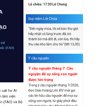
Lễ chiều: 17:30 Lễ Chung
Suy niệm Lời Chúa
“Ðến ngày mùa, tôi sẽ bảo thợ gặt:
hãy nhặt cỏ lùng trước đã, bó
thành bó mà đốt đi, còn lúa, thì hãy
thu vào kho lẫm cho tôi.”(Mt 13,30)
Ý cầu nguyện
Ý cầu nguyện tháng 7: Cầu
nguyện để sự sống con người
được tôn trọng
Trong ý cầu nguyện tháng 7/2026,
call for AI
Đức Giáo hoàng Lêô XIV mời gọi
các tín hữu cầu nguyện để mọi sự
n lâm viện
sống con người, từ giây phút đầu
ốc (FAO) và Bộ