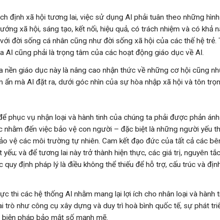
ạch định xã hội tương lai, việc sử dụng AI phải tuân theo những hìn
ng xã hội, sáng tạo, kết nối, hiệu quả, có trách nhiệm và có khả n
 với đời sống cá nhân cũng như đời sống xã hội của các thế hệ trẻ.
a AI cũng phải là trọng tâm của các hoạt động giáo dục về AI.
a nền giáo dục này là nâng cao nhận thức về những cơ hội cũng nh
m ẩn mà AI đặt ra, dưới góc nhìn của sự hòa nhập xã hội và tôn trọ
I để phục vụ nhận loại và hành tinh của chúng ta phải được phản ánh
c nhằm đến việc bảo vệ con người – đặc biệt là những người yếu thế
ảo vệ các môi trường tự nhiên. Cam kết đạo đức của tất cả các bên
t yếu; và để tương lai này trở thành hiện thực, các giá trị, nguyên t
 quy định pháp lý là điều không thể thiếu để hỗ trợ, cấu trúc và địn
hực thi các hệ thống AI nhằm mang lại lợi ích cho nhân loại và hành t
 trò như công cụ xây dựng và duy trì hoà bình quốc tế, sự phát tri
c biện pháp bảo mật số mạnh mẽ.