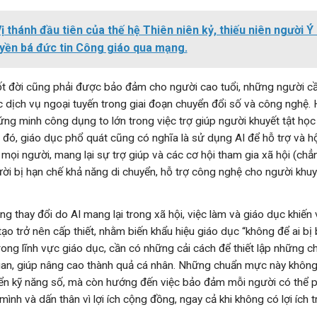
ị thánh đầu tiên của thế hệ Thiên niên kỷ, thiếu niên người Ý
uyền bá đức tin Công giáo qua mạng.
t đời cũng phải được bảo đảm cho người cao tuổi, những người c
ác dịch vụ ngoại tuyến trong giai đoạn chuyển đổi số và công nghệ.
ng minh công dụng to lớn trong việc trợ giúp người khuyết tật học 
 đó, giáo dục phổ quát cũng có nghĩa là sử dụng AI để hỗ trợ và h
mọi người, mang lại sự trợ giúp và các cơ hội tham gia xã hội (ch
ười bị hạn chế khả năng di chuyển, hỗ trợ công nghệ cho người khuy
 thay đổi do AI mang lại trong xã hội, việc làm và giáo dục khiến v
ạo trở nên cấp thiết, nhằm biến khẩu hiệu giáo dục “không để ai bị b
Trong lĩnh vực giáo dục, cần có những cải cách để thiết lập những 
an, giúp nâng cao thành quả cá nhân. Những chuẩn mực này không 
riển kỹ năng số, mà còn hướng đến việc bảo đảm mỗi người có thể p
ình và dấn thân vì lợi ích cộng đồng, ngay cả khi không có lợi ích t