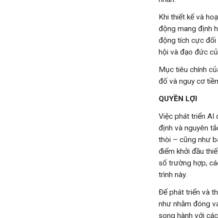
Khi thiết kế và ho
động mang định hướ
động tích cực đối
hội và đạo đức củ
Mục tiêu chính củ
đố và nguy cơ tiề
QUYỀN LỢI
Việc phát triển A
định và nguyên tắ
thòi – cũng như b
điểm khởi đầu thiế
số trường hợp, các
trình này.
Để phát triển và t
như nhằm đóng vai
song hành với cá