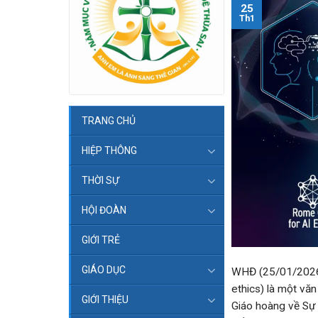
25
Th1
TRANG CHỦ
HIỆP THÔNG
THỜI SỰ
HỘI ĐOÀN
GIỚI TRẺ
GIÁO DỤC
WHĐ (25/01/2026) 
ethics) là một vă
GIỚI THIỆU
Giáo hoàng về Sự 