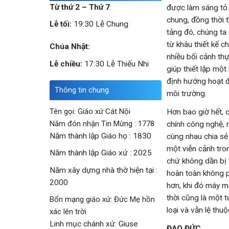
Từ thứ 2 – Thứ 7
:
được làm sáng tỏ.
chung, đồng thời 
Lễ tối:
19:30 Lễ Chung
tảng đó, chúng ta 
từ khâu thiết kế 
Chúa Nhật:
nhiều bối cảnh thự
Lễ chiều:
17:30 Lễ Thiếu Nhi
giúp thiết lập mộ
định hướng hoạt đ
Thông tin chung
môi trường.
Tên gọi: Giáo xứ Cát Nội
Hơn bao giờ hết, 
Năm đón nhận Tin Mừng : 1778
chính công nghệ, 
Năm thành lập Giáo họ : 1830
cùng nhau chia sẻ 
một viễn cảnh tron
Năm thành lập Giáo xứ : 2025
chứ không dần bị 
Năm xây dựng nhà thờ hiện tại :
hoàn toàn không p
2000
hơn, khi đó máy m
thời cũng là một 
Bổn mạng giáo xứ: Đức Mẹ hồn
loại và vẫn lệ thu
xác lên trời
Linh mục chánh xứ: Giuse
ĐẠO ĐỨC