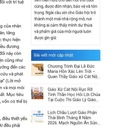
tiên hiện hữu cho đến hơi thở cuối
 với trí tuệ
cùng, được đón nhận, bảo vệ và tôn
trọng. Ngài cầu xin cho Giáo hội trở
thành một mái nhà rộng mở, nơi
không ai cảm thấy mình dư thừa
ống của nhân
và phẩm giá của mỗi người luôn
hân, tăng
được gìn giữ.
 thực hiện
điều đương
đổi này còn
Bài viết mới cập nhật
iện cũng như
Chương Trình Đại Lễ Đức
hưởng đến các
Maria Hồn Xác Lên Trời –
 cứu và phát
Quan Thầy Giáo xứ Cát Nội
ại” (Lời mở
2026
ên và mọi môi
Giáo Xứ Cát Nội Rực Rỡ
ất. Mục tiêu
Tinh Thần Học Hỏi Lời Chúa
Tại Cuộc Thi Giáo Lý Giáo
 vốn có thể bị
Hạt Chính Tòa
Lịch Chầu Lượt Giáo Phận
Thái Bình Tháng 8 Năm
 điều thiết yếu
2026: Mạch Nguồn Ân Sủng
AI đều phải