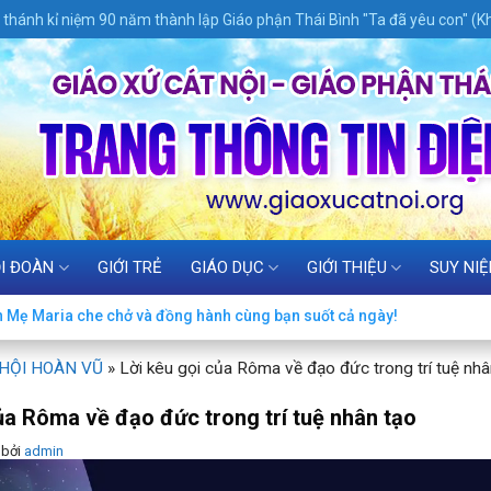
thánh kỉ niệm 90 năm thành lập Giáo phận Thái Bình "Ta đã yêu con" (Kh
I ĐOÀN
GIỚI TRẺ
GIÁO DỤC
GIỚI THIỆU
SUY NI
n Mẹ Maria che chở và đồng hành cùng bạn suốt cả ngày!
 HỘI HOÀN VŨ
»
Lời kêu gọi của Rôma về đạo đức trong trí tuệ nhâ
ủa Rôma về đạo đức trong trí tuệ nhân tạo
bởi
admin