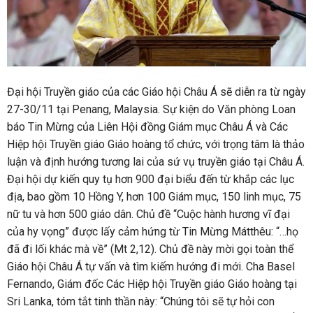
Đại hội Truyền giáo của các Giáo hội Châu Á sẽ diễn ra từ ngày
27-30/11 tại Penang, Malaysia. Sự kiện do Văn phòng Loan
báo Tin Mừng của Liên Hội đồng Giám mục Châu Á và Các
Hiệp hội Truyền giáo Giáo hoàng tổ chức, với trọng tâm là thảo
luận và định hướng tương lai của sứ vụ truyền giáo tại Châu Á.
Đại hội dự kiến quy tụ hơn 900 đại biểu đến từ khắp các lục
địa, bao gồm
10 Hồng Y, hơn 100 Giám mục, 150 linh mục, 75
nữ tu và hơn 500 giáo dân. Chủ đề
“Cuộc hành hương vĩ đại
của hy vọng” được lấy cảm hứng từ Tin Mừng Mátthêu: “…họ
đã đi lối khác mà về” (Mt 2,12). Chủ đề này mời gọi toàn thể
Giáo hội Châu Á tự vấn và tìm kiếm hướng đi mới. Cha Basel
Fernando, Giám đốc Các Hiệp hội Truyền giáo Giáo hoàng tại
Sri Lanka, tóm tắt tinh thần này: “Chúng tôi sẽ tự hỏi con