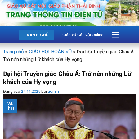
Bỏ
qua
nội
dung
Giáo xứ Cát Nội Online
TRANG CHỦ
Trang chủ
»
GIÁO HỘI HOÀN VŨ
»
Đại hội Truyền giáo Châu Á:
Trở nên những Lữ khách của Hy vọng
Đại hội Truyền giáo Châu Á: Trở nên những Lữ
khách của Hy vọng
Đăng vào
24.11.2025
bởi
admin
24
Th11