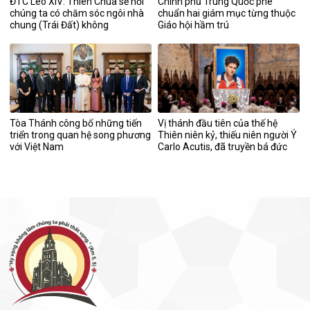
ĐTC Lêô XIV: Thiên Chúa sẽ hỏi
Chính phủ Trung Quốc phê
chúng ta có chăm sóc ngôi nhà
chuẩn hai giám mục từng thuộc
chung (Trái Đất) không
Giáo hội hầm trú
Tòa Thánh công bố những tiến
Vị thánh đầu tiên của thế hệ
triển trong quan hệ song phương
Thiên niên kỷ, thiếu niên người Ý
với Việt Nam
Carlo Acutis, đã truyền bá đức
tin Công giáo qua mạng.