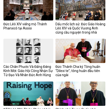
Đức Lêô XIV viếng mộ Thánh
Dấu mốc lịch sử: Đức Giáo Hoàng
Phanxicô tại Assisi
Lêô XIV và Quốc Vương Anh
cùng cầu nguyện trong nhà
nguyện Sistina
Các Chân Phước Và Đấng Đáng
Đức Thánh Cha ký Tông huấn
Kính Mới: Giáo Hội Công Nhận Sự
“Dilexi te”, tông huấn đầu tiên
Tử Đạo Và Nhân Đức Anh Hùng
của ngài