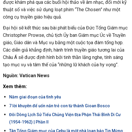
được khám phá qua các buổi hội thảo về âm nhạc, đổi mới kỹ
thuật số và việc sử dụng loạt phim “The Chosen” như một
công cụ truyền giáo hiệu quả.
Đại hội sẽ kết thúc sau bài phát biểu của Đức Tổng Giám mục
Christopher Prowse, chủ tịch Ủy ban Giám mục Úc về Truyền
giáo, Giáo dân và Mục vụ bằng một cuộc tọa đàm tổng hợp.
Các diễn giả khẳng định, hành trình truyền giáo tương lai của
Châu Á sẽ được định hình bởi tinh thần lắng nghe, tính sáng
tạo mục vụ và tâm thế của “những lữ khách của hy vọng”.
Nguồn: Vatican News
Xem thêm:
Năm giai đoạn của tình yêu
7 lời khuyên để uốn nắn trẻ con từ thánh Gioan Bosco
Đôi Dòng Lịch Sử Tiểu Chủng Viện Địa Phận Thái Bình Di Cư
(1954-1962) | Phần II
Tân Tổng Giám mục của Cebu là một nhà loan báo Tin Mừng