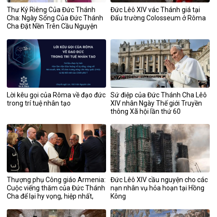
Thư Ký Riêng Của Đức Thánh
Đức Lêô XIV vác Thánh giá tại
Cha: Ngày Sống Của Đức Thánh
Đấu trường Colosseum ở Rôma
Cha Đặt Nền Trên Cầu Nguyện
Lời kêu gọi của Rôma về đạo đức
Sứ điệp của Đức Thánh Cha Lêô
trong trí tuệ nhân tạo
XIV nhân Ngày Thế giới Truyền
thông Xã hội lần thứ 60
Thượng phụ Công giáo Armenia:
Đức Lêô XIV cầu nguyện cho các
Cuộc viếng thăm của Đức Thánh
nạn nhân vụ hỏa hoạn tại Hồng
Cha để lại hy vọng, hiệp nhất,
Kông
bình an và công lý