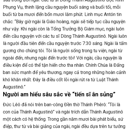
Phụng Vụ, thinh lặng cầu nguyện buổi sáng và buổi tối, mỗi
buổi từ ba mươi đến bốn mươi lăm phút. Linh mục Antón tin
chắc: “Bây giờ ngài là Giáo hoàng, ngài sẽ tiếp tục cầu nguyện
như vậy. Khi ngài còn là Tổng Trưởng Bộ Giám mục, ngài luôn
đến cầu nguyện với các tu sĩ Dòng Thánh Augustinô. Ngài luôn
là người đầu tiên đến cầu nguyện trước 7:30 sáng. Ngài là tấm
gương cho chúng tôi. Tôi là người sống trong tu viện, ngài từ
ngoài đến, nhưng ngài đến trước tôi! Với ngài, cầu nguyện là
điều kiện để có thể tận hiến cho tha nhân. Chính Chúa là Đấng
ban sức mạnh để yêu thương, ngay cả trong những hoàn cảnh
khó khăn nhất. Đây là điều cốt lõi ngài rút ra từ Luật Thánh
Augustinô.”
Người am hiểu sâu sắc về “tiến sĩ ân sủng”
Đức Lêô đã nói trên ban-công Đền thờ Thánh Phêrô: “Tôi là
con của Thánh Augustinô” và ngài trích dẫn Thánh Augustinô
một cách có hệ thống. Trong gần năm mươi bài phát biểu, sứ
điệp, thư từ và bài giảng của ngài, ngài đều dựa trên tư tưởng