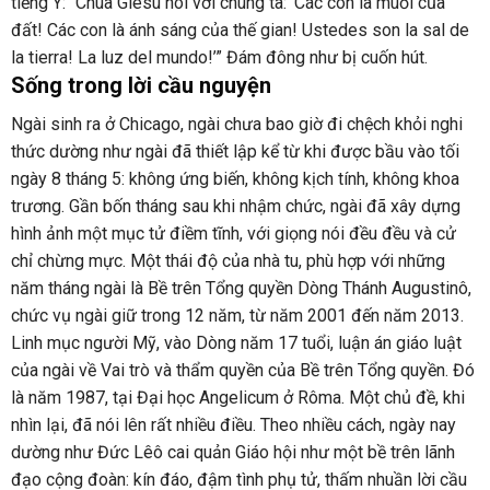
tiếng Ý: “Chúa Giêsu nói với chúng ta: ‘Các con là muối của
đất! Các con là ánh sáng của thế gian! Ustedes son la sal de
la tierra! La luz del mundo!’” Đám đông như bị cuốn hút.
Sống trong lời cầu nguyện
Ngài sinh ra ở Chicago, ngài chưa bao giờ đi chệch khỏi nghi
thức dường như ngài đã thiết lập kể từ khi được bầu vào tối
ngày 8 tháng 5: không ứng biến, không kịch tính, không khoa
trương. Gần bốn tháng sau khi nhậm chức, ngài đã xây dựng
hình ảnh một mục tử điềm tĩnh, với giọng nói đều đều và cử
chỉ chừng mực. Một thái độ của nhà tu, phù hợp với những
năm tháng ngài là Bề trên Tổng quyền Dòng Thánh Augustinô,
chức vụ ngài giữ trong 12 năm, từ năm 2001 đến năm 2013.
Linh mục người Mỹ, vào Dòng năm 17 tuổi, luận án giáo luật
của ngài về Vai trò và thẩm quyền của Bề trên Tổng quyền. Đó
là năm 1987, tại Đại học Angelicum ở Rôma. Một chủ đề, khi
nhìn lại, đã nói lên rất nhiều điều. Theo nhiều cách, ngày nay
dường như Đức Lêô cai quản Giáo hội như một bề trên lãnh
đạo cộng đoàn: kín đáo, đậm tình phụ tử, thấm nhuần lời cầu