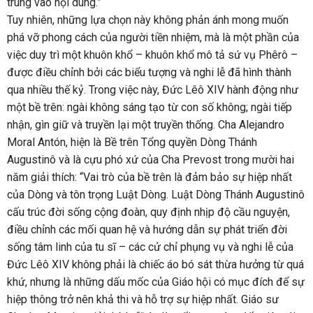
trung vào nội dung.”
Tuy nhiên, những lựa chọn này không phản ánh mong muốn
phá vỡ phong cách của người tiền nhiệm, mà là một phần của
việc duy trì một khuôn khổ – khuôn khổ mô tả sứ vụ Phêrô –
được điều chỉnh bởi các biểu tượng và nghi lễ đã hình thành
qua nhiều thế kỷ. Trong việc này, Đức Lêô XIV hành động như
một bề trên: ngài không sáng tạo từ con số không; ngài tiếp
nhận, gìn giữ và truyền lại một truyền thống. Cha Alejandro
Moral Antón, hiện là Bề trên Tổng quyền Dòng Thánh
Augustinô và là cựu phó xứ của Cha Prevost trong mười hai
năm giải thích: “Vai trò của bề trên là đảm bảo sự hiệp nhất
của Dòng và tôn trọng Luật Dòng. Luật Dòng Thánh Augustinô
cấu trúc đời sống cộng đoàn, quy định nhịp độ cầu nguyện,
điều chỉnh các mối quan hệ và hướng dẫn sự phát triển đời
sống tâm linh của tu sĩ – các cử chỉ phụng vụ và nghi lễ của
Đức Lêô XIV không phải là chiếc áo bó sát thừa hưởng từ quá
khứ, nhưng là những dấu mốc của Giáo hội có mục đích để sự
hiệp thông trở nên khả thi và hỗ trợ sự hiệp nhất. Giáo sư