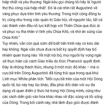
hiệp nhất và yêu thương. Ngài kêu gọi chúng tôi hãy là ‘người
thợ thủ công của hiệp nhất’. Đó là cái nhìn rất Augustinô về
vâng phục dựa trên tình yêu thương. Trong một cộng đồng tu
trì, cũng như trong việc quản trị Giáo hội, về nguyên tắc, tất cả
các thành viên đều nỗ lực kết hợp với Thiên Chúa qua đức ái
và phục vụ tha nhân vì tình yêu Chúa Kitô, và nhờ ân sủng của
Chúa Kitô.”
Tuy nhiên, vẫn còn quá sớm để biết tiến trình này có kéo dài
hay không. Ngài vẫn chưa đưa ra bất kỳ quyết định hay bổ
nhiệm quan trọng nào. Về mặt nội bộ, mọi người hy vọng ngài
sẽ thực hiện cải cách Giáo triều do Đức Phanxicô quyết định.
Đây là những thách thức, nhưng ở một mức độ khác – mà vị
cựu bề trên Dòng Augustinô đã từng trải qua trong quá khứ.
Linh mục White phân tích: “Mỗi cựu bề trên của một Hội Dòng
quốc tế, lúc này hay lúc khác, đều phải đối diện với sự đa
dạng về quan điểm ý thức hệ trong Hội Dòng mình, cũng như
các cách diễn giải văn hóa khác nhau về đặc sủng và lối sống
của Dòng. Trong bối cảnh này, nhà lãnh đạo giỏi được đánh