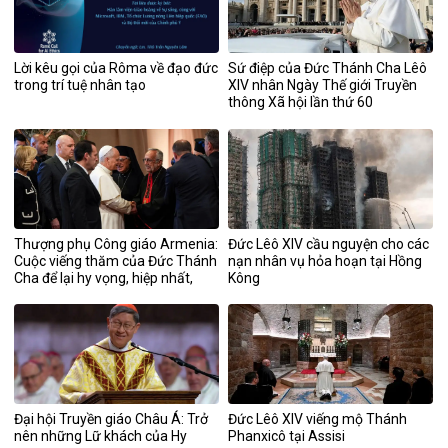
Lời kêu gọi của Rôma về đạo đức
Sứ điệp của Đức Thánh Cha Lêô
trong trí tuệ nhân tạo
XIV nhân Ngày Thế giới Truyền
thông Xã hội lần thứ 60
Thượng phụ Công giáo Armenia:
Đức Lêô XIV cầu nguyện cho các
Cuộc viếng thăm của Đức Thánh
nạn nhân vụ hỏa hoạn tại Hồng
Cha để lại hy vọng, hiệp nhất,
Kông
bình an và công lý
Đại hội Truyền giáo Châu Á: Trở
Đức Lêô XIV viếng mộ Thánh
nên những Lữ khách của Hy
Phanxicô tại Assisi