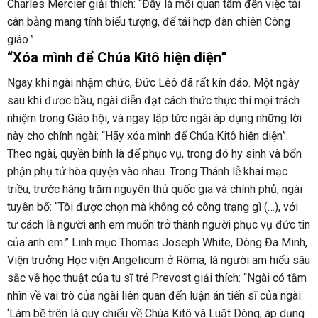
Charles Mercier giải thích: “Đây là mối quan tâm đến việc tái
cân bằng mang tính biểu tượng, để tái hợp đàn chiên Công
giáo.”
“Xóa mình để Chúa Kitô hiện diện”
Ngay khi ngài nhậm chức, Đức Lêô đã rất kín đáo. Một ngày
sau khi được bầu, ngài diễn đạt cách thức thực thi mọi trách
nhiệm trong Giáo hội, và ngay lập tức ngài áp dụng những lời
này cho chính ngài: “Hãy xóa mình để Chúa Kitô hiện diện”.
Theo ngài, quyền bính là để phục vụ, trong đó hy sinh và bổn
phận phụ tử hòa quyện vào nhau. Trong Thánh lễ khai mạc
triều, trước hàng trăm nguyên thủ quốc gia và chính phủ, ngài
tuyên bố: “Tôi được chọn mà không có công trạng gì (…), với
tư cách là người anh em muốn trở thành người phục vụ đức tin
của anh em.” Linh mục Thomas Joseph White, Dòng Đa Minh,
Viện trưởng Học viện Angelicum ở Rôma, là người am hiểu sâu
sắc về học thuật của tu sĩ trẻ Prevost giải thích: “Ngài có tầm
nhìn về vai trò của ngài liên quan đến luận án tiến sĩ của ngài:
‘Làm bề trên là quy chiếu về Chúa Kitô và Luật Dòng, áp dụng