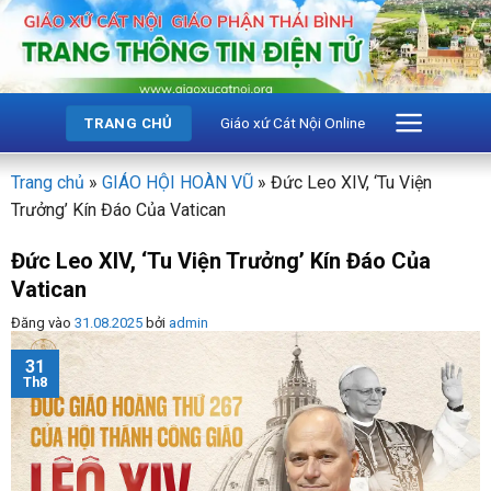
Bỏ
qua
nội
dung
Giáo xứ Cát Nội Online
TRANG CHỦ
Trang chủ
»
GIÁO HỘI HOÀN VŨ
»
Đức Leo XIV, ‘Tu Viện
Trưởng’ Kín Đáo Của Vatican
Đức Leo XIV, ‘Tu Viện Trưởng’ Kín Đáo Của
Vatican
Đăng vào
31.08.2025
bởi
admin
31
Th8