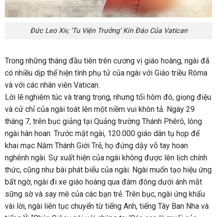
Đức Leo Xiv, ‘Tu Viện Trưởng’ Kín Đáo Của Vatican
Trong những tháng đầu tiên trên cương vị giáo hoàng, ngài đã
có nhiều dịp thể hiện tình phụ tử của ngài với Giáo triều Rôma
và với các nhân viên Vatican.
Lời lẽ nghiêm túc và trang trọng, nhưng tối hôm đó, giọng điệu
và cử chỉ của ngài toát lên một niềm vui khôn tả. Ngày 29
tháng 7, trên bục giảng tại Quảng trường Thánh Phêrô, lòng
ngài hân hoan. Trước mặt ngài, 120.000 giáo dân tụ họp để
khai mạc Năm Thánh Giới Trẻ, họ đứng dậy vỗ tay hoan
nghênh ngài. Sự xuất hiện của ngài không được lên lịch chính
thức, cũng như bài phát biểu của ngài. Ngài muốn tạo hiệu ứng
bất ngờ, ngài đi xe giáo hoàng qua đám đông dưới ánh mắt
sững sờ và say mê của các bạn trẻ. Trên bục, ngài ứng khẩu
vài lời, ngài liên tục chuyển từ tiếng Anh, tiếng Tây Ban Nha và