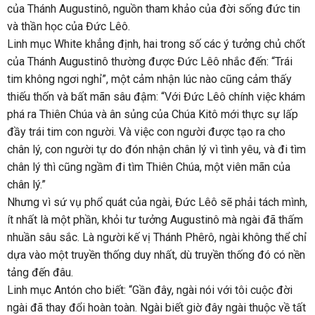
của Thánh Augustinô, nguồn tham khảo của đời sống đức tin
và thần học của Đức Lêô.
Linh mục White khẳng định, hai trong số các ý tưởng chủ chốt
của Thánh Augustinô thường được Đức Lêô nhắc đến: “Trái
tim không ngơi nghỉ”, một cảm nhận lúc nào cũng cảm thấy
thiếu thốn và bất mãn sâu đậm: “Với Đức Lêô chính việc khám
phá ra Thiên Chúa và ân sủng của Chúa Kitô mới thực sự lấp
đầy trái tim con người. Và việc con người được tạo ra cho
chân lý, con người tự do đón nhận chân lý vì tình yêu, và đi tìm
chân lý thì cũng ngầm đi tìm Thiên Chúa, một viên mãn của
chân lý.”
Nhưng vì sứ vụ phổ quát của ngài, Đức Lêô sẽ phải tách mình,
ít nhất là một phần, khỏi tư tưởng Augustinô mà ngài đã thấm
nhuần sâu sắc. Là người kế vị Thánh Phêrô, ngài không thể chỉ
dựa vào một truyền thống duy nhất, dù truyền thống đó có nền
tảng đến đâu.
Linh mục Antón cho biết: “Gần đây, ngài nói với tôi cuộc đời
ngài đã thay đổi hoàn toàn. Ngài biết giờ đây ngài thuộc về tất