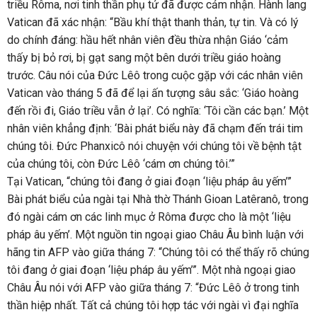
triều Rôma, nơi tinh thần phụ tử đã được cảm nhận. Hành lang
Vatican đã xác nhận: “Bầu khí thật thanh thản, tự tin. Và có lý
do chính đáng: hầu hết nhân viên đều thừa nhận Giáo ‘cảm
thấy bị bỏ rơi, bị gạt sang một bên dưới triều giáo hoàng
trước. Câu nói của Đức Lêô trong cuộc gặp với các nhân viên
Vatican vào tháng 5 đã để lại ấn tượng sâu sắc: ‘Giáo hoàng
đến rồi đi, Giáo triều vẫn ở lại’. Có nghĩa: ‘Tôi cần các bạn.’ Một
nhân viên khẳng định: ‘Bài phát biểu này đã chạm đến trái tim
chúng tôi. Đức Phanxicô nói chuyện với chúng tôi về bệnh tật
của chúng tôi, còn Đức Lêô ‘cám ơn chúng tôi.’”
Tại Vatican, “chúng tôi đang ở giai đoạn ‘liệu pháp âu yếm’”
Bài phát biểu của ngài tại Nhà thờ Thánh Gioan Latêranô, trong
đó ngài cám ơn các linh mục ở Rôma được cho là một ‘liệu
pháp âu yếm’. Một nguồn tin ngoại giao Châu Âu bình luận với
hãng tin AFP vào giữa tháng 7: “Chúng tôi có thể thấy rõ chúng
tôi đang ở giai đoạn ‘liệu pháp âu yếm’”. Một nhà ngoại giao
Châu Âu nói với AFP vào giữa tháng 7: “Đức Lêô ở trong tinh
thần hiệp nhất. Tất cả chúng tôi hợp tác với ngài vì đại nghĩa