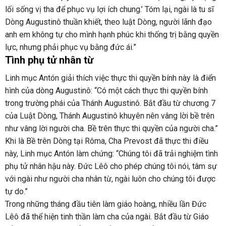
lối sống vị tha để phục vụ lợi ích chung.’ Tóm lại, ngài là tu sĩ
Dòng Augustinô thuần khiết, theo luật Dòng, người lãnh đạo
anh em không tự cho mình hạnh phúc khi thống trị bằng quyền
lực, nhưng phải phục vụ bằng đức ái.”
Tình phụ tử nhân từ
Linh mục Antón giải thích việc thực thi quyền bính này là điển
hình của dòng Augustinô: “Có một cách thực thi quyền bính
trong trường phái của Thánh Augustinô. Bắt đầu từ chương 7
của Luật Dòng, Thánh Augustinô khuyên nên vâng lời bề trên
như vâng lời người cha. Bề trên thực thi quyền của người cha.”
Khi là Bề trên Dòng tại Rôma, Cha Prevost đã thực thi điều
này, Linh mục Antón làm chứng: “Chúng tôi đã trải nghiệm tình
phụ tử nhân hậu này. Đức Lêô cho phép chúng tôi nói, tâm sự
với ngài như người cha nhân từ, ngài luôn cho chúng tôi được
tự do.”
Trong những tháng đầu tiên làm giáo hoàng, nhiều lần Đức
Lêô đã thể hiện tinh thần làm cha của ngài. Bắt đầu từ Giáo