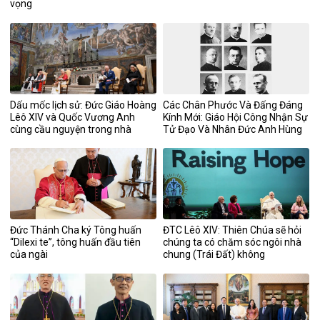
vọng
Dấu mốc lịch sử: Đức Giáo Hoàng
Các Chân Phước Và Đấng Đáng
Lêô XIV và Quốc Vương Anh
Kính Mới: Giáo Hội Công Nhận Sự
cùng cầu nguyện trong nhà
Tử Đạo Và Nhân Đức Anh Hùng
nguyện Sistina
Đức Thánh Cha ký Tông huấn
ĐTC Lêô XIV: Thiên Chúa sẽ hỏi
“Dilexi te”, tông huấn đầu tiên
chúng ta có chăm sóc ngôi nhà
của ngài
chung (Trái Đất) không