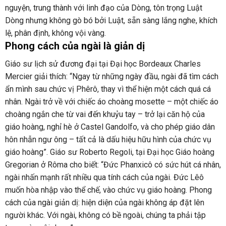
nguyện, trung thành với linh đạo của Dòng, tôn trọng Luật
Dòng nhưng không gò bó bởi Luật, sẵn sàng lắng nghe, khích
lệ, phân định, không vội vàng.
Phong cách của ngài là giản dị
Giáo sư lịch sử đương đại tại Đại học Bordeaux Charles
Mercier giải thích: “Ngay từ những ngày đầu, ngài đã tìm cách
ẩn mình sau chức vị Phêrô, thay vì thể hiện một cách quá cá
nhân. Ngài trở về với chiếc áo choàng mosette – một chiếc áo
choàng ngắn che từ vai đến khuỷu tay – trở lại căn hộ của
giáo hoàng, nghỉ hè ở Castel Gandolfo, và cho phép giáo dân
hôn nhẫn ngư ông – tất cả là dấu hiệu hữu hình của chức vụ
giáo hoàng”. Giáo sư Roberto Regoli, tại Đại học Giáo hoàng
Gregorian ở Rôma cho biết: “Đức Phanxicô có sức hút cá nhân,
ngài nhấn mạnh rất nhiều qua tính cách của ngài. Đức Lêô
muốn hòa nhập vào thể chế, vào chức vụ giáo hoàng. Phong
cách của ngài giản dị: hiện diện của ngài không áp đặt lên
người khác. Với ngài, không có bề ngoài, chúng ta phải tập