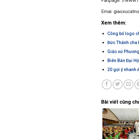
Fanpage: //www.f
Emai: giaoxucatn
Xem thêm:
Công bố logo ch
Đức Thánh cha b
Giáo xứ Phương 
Biên Bản Đại H
20 gợi ý nhanh 
Bài viết cùng ch