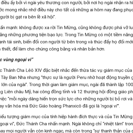
ả điều ấy bởi vì ngài yêu thương con người, bởi nơi họ ngài nhận ra h
ớc mong nhắc nhớ điều này cho tất cả những ai hôm nay đang phụ
ời bị gạt ra bên lề xã hội”.
ấn mạnh: không được xa rời Tin Mừng, cũng không được phá vỡ luậ
bằng những phương tiện bạo lực. Trong Tin Mừng có một tiềm năng
h tái sinh, biến đổi con người từ bên trong và thúc đẩy họ đổi mới
 thiết, để làm cho chúng công bằng và nhân bản hơn.
c vùng ngoại vi”
c Thánh Cha Lêô XIV đặc biệt nhắc đến thừa tác vụ giám mục của 
Tây Ban Nha nhưng “thực sự là người Peru nhờ hoạt động truyền 
ớn của ngài”. Trong thời gian làm giám mục, ngài đã thành lập 100 
 Liên châu Mỹ, hai công đồng tỉnh và 12 thượng hội đồng giáo phậ
việc “mỗi ngày dâng hiến trọn sức lực cho những người bị bỏ rơi v
ay văn hóa mà Đức Giáo hoàng Phanxicô đã gọi là ‘ngoại vi’”.
“biểu tượng giám mục của tính hiệp hành đích thực và của Tin Mừn
oại vi”, Đức Thánh Cha nhấn mạnh. Ngài không chỉ “nhiệt tâm” tro
ay mọi người vẫn còn kinh ngạc, mà còn trong “sự thanh thản của