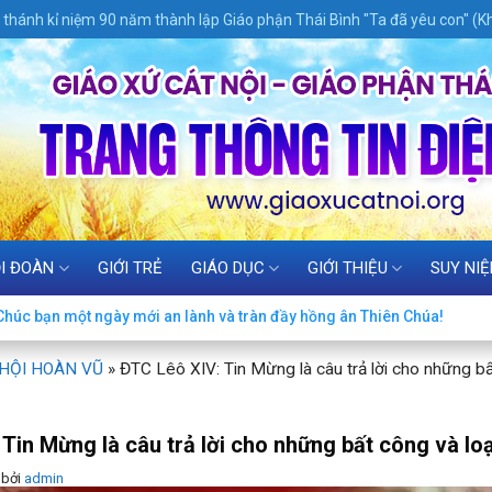
thánh kỉ niệm 90 năm thành lập Giáo phận Thái Bình "Ta đã yêu con" (Kh
I ĐOÀN
GIỚI TRẺ
GIÁO DỤC
GIỚI THIỆU
SUY NI
húc bạn một ngày mới an lành và tràn đầy hồng ân Thiên Chúa!
 HỘI HOÀN VŨ
»
ĐTC Lêô XIV: Tin Mừng là câu trả lời cho những bấ
Tin Mừng là câu trả lời cho những bất công và loạ
bởi
admin