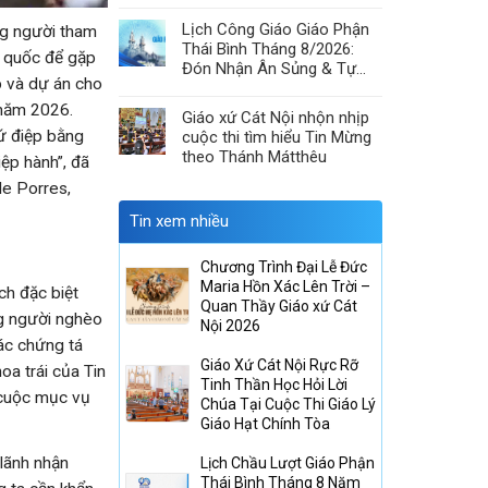
& Hiệp Thông Lòng Mến
Lịch Công Giáo Giáo Phận
ng người tham
Thái Bình Tháng 8/2026:
n quốc để gặp
Đón Nhận Ân Sủng & Tự
p và dự án cho
Canh Tân
 năm 2026.
Giáo xứ Cát Nội nhộn nhịp
sứ điệp bằng
cuộc thi tìm hiểu Tin Mừng
theo Thánh Mátthêu
ệp hành”, đã
de Porres,
Tin xem nhiều
Chương Trình Đại Lễ Đức
Maria Hồn Xác Lên Trời –
ch đặc biệt
Quan Thầy Giáo xứ Cát
ng người nghèo
Nội 2026
các chứng tá
Giáo Xứ Cát Nội Rực Rỡ
oa trái của Tin
Tinh Thần Học Hỏi Lời
 cuộc mục vụ
Chúa Tại Cuộc Thi Giáo Lý
Giáo Hạt Chính Tòa
 lãnh nhận
Lịch Chầu Lượt Giáo Phận
Thái Bình Tháng 8 Năm