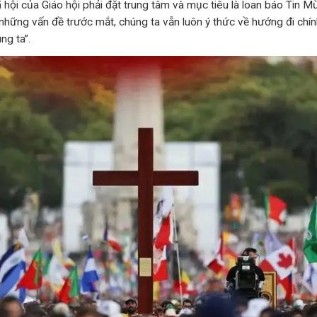
 hội của Giáo hội phải đặt trung tâm và mục tiêu là loan báo Tin M
những vấn đề trước mắt, chúng ta vẫn luôn ý thức về hướng đi chính
ng ta”.