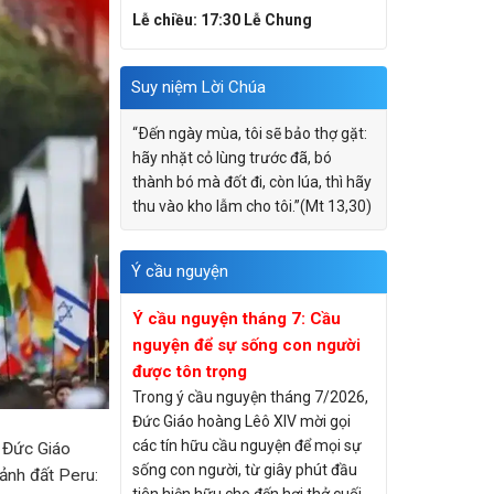
Lễ chiều: 17:30 Lễ Chung
Suy niệm Lời Chúa
“Ðến ngày mùa, tôi sẽ bảo thợ gặt:
hãy nhặt cỏ lùng trước đã, bó
thành bó mà đốt đi, còn lúa, thì hãy
thu vào kho lẫm cho tôi.”(Mt 13,30)
Ý cầu nguyện
Ý cầu nguyện tháng 7: Cầu
nguyện để sự sống con người
được tôn trọng
Trong ý cầu nguyện tháng 7/2026,
Đức Giáo hoàng Lêô XIV mời gọi
các tín hữu cầu nguyện để mọi sự
, Đức Giáo
sống con người, từ giây phút đầu
ảnh đất Peru: