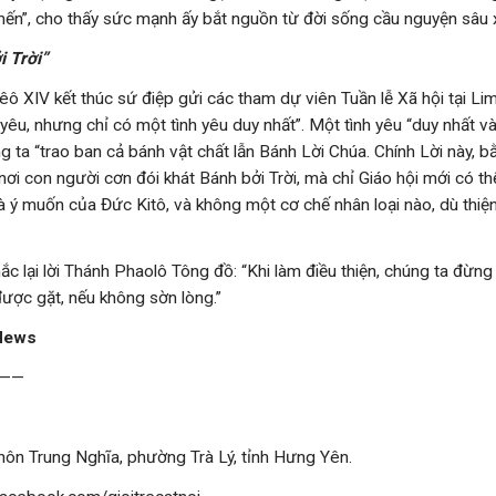
 mến”, cho thấy sức mạnh ấy bắt nguồn từ đời sống cầu nguyện sâu 
 Trời”
 XIV kết thúc sứ điệp gửi các tham dự viên Tuần lễ Xã hội tại Lima
 yêu, nhưng chỉ có một tình yêu duy nhất”. Một tình yêu “duy nhất v
ng ta “trao ban cả bánh vật chất lẫn Bánh Lời Chúa. Chính Lời này,
 nơi con người cơn đói khát Bánh bởi Trời, mà chỉ Giáo hội mới có th
à ý muốn của Đức Kitô, và không một cơ chế nhân loại nào, dù thiện
 lại lời Thánh Phaolô Tông đồ: “Khi làm điều thiện, chúng ta đừng 
ược gặt, nếu không sờn lòng.”
 News
——
thôn Trung Nghĩa, phường Trà Lý, tỉnh Hưng Yên.