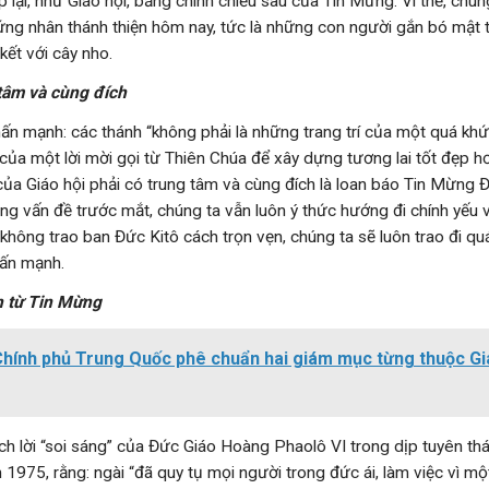
lại, như Giáo hội, bằng chính chiều sâu của Tin Mừng. Vì thế, chún
ứng nhân thánh thiện hôm nay, tức là những con người gắn bó mật t
kết với cây nho.
 tâm và cùng đích
n mạnh: các thánh “không phải là những trang trí của một quá khứ 
 của một lời mời gọi từ Thiên Chúa để xây dựng tương lai tốt đẹp hơn
của Giáo hội phải có trung tâm và cùng đích là loan báo Tin Mừng Đ
g vấn đề trước mắt, chúng ta vẫn luôn ý thức hướng đi chính yếu v
không trao ban Đức Kitô cách trọn vẹn, chúng ta sẽ luôn trao đi quá
ấn mạnh.
h từ Tin Mừng
hính phủ Trung Quốc phê chuẩn hai giám mục từng thuộc Gi
ch lời “soi sáng” của Đức Giáo Hoàng Phaolô VI trong dịp tuyên t
1975, rằng: ngài “đã quy tụ mọi người trong đức ái, làm việc vì m