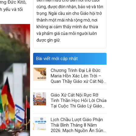
tiên hiện hữu cho đến hơi thở cuối
ừng Đức Kitô,
cùng, được đón nhận, bảo vệ và tôn
 yếu và tối
trọng. Ngài cầu xin cho Giáo hội trở
thành một mái nhà rộng mở, nơi
không ai cảm thấy mình dư thừa
và phẩm giá của mỗi người luôn
được gìn giữ.
Bài viết mới cập nhật
Chương Trình Đại Lễ Đức
Maria Hồn Xác Lên Trời –
Quan Thầy Giáo xứ Cát Nội
2026
Giáo Xứ Cát Nội Rực Rỡ
Tinh Thần Học Hỏi Lời Chúa
Tại Cuộc Thi Giáo Lý Giáo
Hạt Chính Tòa
Lịch Chầu Lượt Giáo Phận
Thái Bình Tháng 8 Năm
2026: Mạch Nguồn Ân Sủng