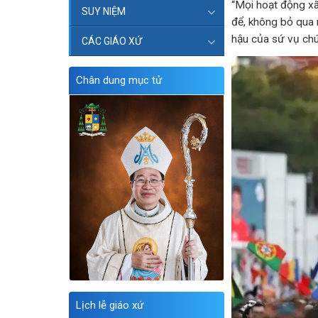
“Mọi hoạt động xã
SUY NIỆM
để, không bỏ qua 
hậu của sứ vụ chú
CÁC GIÁO XỨ
Chân dung mục tử
Lịch lễ giáo xứ