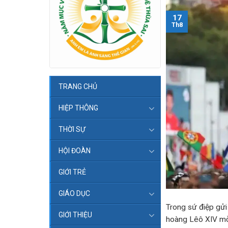
17
Th8
TRANG CHỦ
HIỆP THÔNG
THỜI SỰ
HỘI ĐOÀN
GIỚI TRẺ
GIÁO DỤC
Trong sứ điệp gửi
GIỚI THIỆU
hoàng Lêô XIV mời