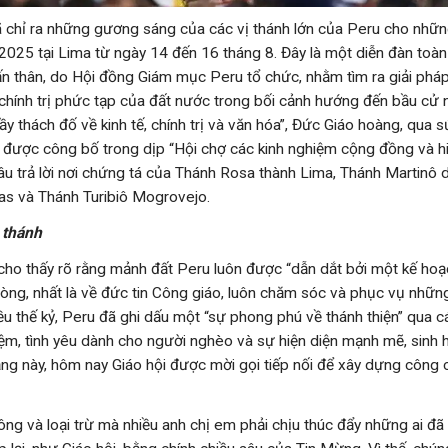
 chỉ ra những gương sáng của các vị thánh lớn của Peru cho nhữ
 2025 tại Lima từ ngày 14 đến 16 tháng 8. Đây là một diễn đàn toà
dấn thân, do Hội đồng Giám mục Peru tổ chức, nhằm tìm ra giải phá
-chính trị phức tạp của đất nước trong bối cảnh hướng đến bầu cử
ầy thách đố về kinh tế, chính trị và văn hóa”, Đức Giáo hoàng, qua 
 được công bố trong dịp “Hội chợ các kinh nghiệm cộng đồng và hi
câu trả lời nơi chứng tá của Thánh Rosa thành Lima, Thánh Martinô 
as và Thánh Turibiô Mogrovejo.
 thánh
 cho thấy rõ rằng mảnh đất Peru luôn được “dẫn dắt bởi một kế hoạ
ng, nhất là về đức tin Công giáo, luôn chăm sóc và phục vụ nhữ
iều thế kỷ, Peru đã ghi dấu một “sự phong phú về thánh thiện” qua 
ệm, tình yêu dành cho người nghèo và sự hiện diện mạnh mẽ, sinh h
ng này, hôm nay Giáo hội được mời gọi tiếp nối để xây dựng công
ông và loại trừ mà nhiều anh chị em phải chịu thúc đẩy những ai đã