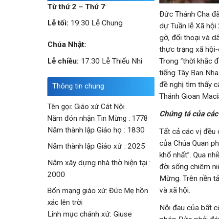
Từ thứ 2 – Thứ 7
:
Đức Thánh Cha đã
Lễ tối:
19:30 Lễ Chung
dự Tuần lễ Xã hội
gỡ, đối thoại và 
Chúa Nhật:
thực trạng xã hội
Trong “thời khắc đ
Lễ chiều:
17:30 Lễ Thiếu Nhi
tiếng Tây Ban Nha
đề nghị tìm thấy 
Thông tin chung
Thánh Gioan Mací
Tên gọi: Giáo xứ Cát Nội
Chứng tá của các
Năm đón nhận Tin Mừng : 1778
Năm thành lập Giáo họ : 1830
Tất cả các vị đều
của Chúa Quan phò
Năm thành lập Giáo xứ : 2025
khổ nhất”. Qua nh
Năm xây dựng nhà thờ hiện tại :
đời sống chiêm ni
2000
Mừng. Trên nền tả
và xã hội.
Bổn mạng giáo xứ: Đức Mẹ hồn
xác lên trời
Nỗi đau của bất c
Linh mục chánh xứ: Giuse