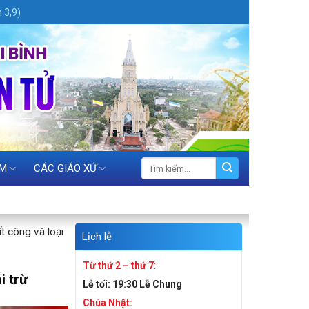
 3,9)
ỆM
CÁC GIÁO XỨ
t công và loại
Lịch lễ
Từ thứ 2 – thứ 7
:
i trừ
Lễ tối:
19:30 Lễ Chung
Chúa Nhật: