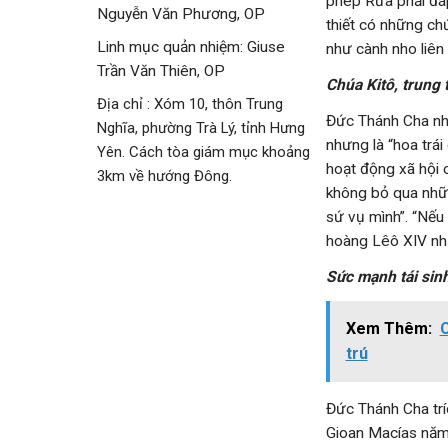
phép Rửa phải đáp 
Nguyễn Văn Phương, OP
thiết có những ch
Linh mục quản nhiệm: Giuse
như cành nho liên 
Trần Văn Thiên, OP
Chúa Kitô, trung
Địa chỉ : Xóm 10, thôn Trung
Đức Thánh Cha nhấ
Nghĩa, phường Trà Lý, tỉnh Hưng
nhưng là “hoa trái
Yên. Cách tòa giám mục khoảng
hoạt động xã hội 
3km về hướng Đông.
không bỏ qua nhữn
sứ vụ mình”. “Nếu 
hoàng Lêô XIV nh
Sức mạnh tái sin
Xem Thêm:
C
trú
Đức Thánh Cha trí
Gioan Macías năm 