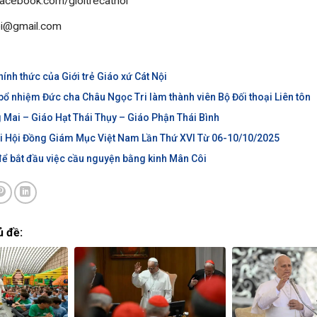
acebook.com/gioitrecatnoi
oi@gmail.com
ính thức của Giới trẻ Giáo xứ Cát Nội
ổ nhiệm Đức cha Châu Ngọc Tri làm thành viên Bộ Đối thoại Liên tôn
Mai – Giáo Hạt Thái Thụy – Giáo Phận Thái Bình
ội Hội Đồng Giám Mục Việt Nam Lần Thứ XVI Từ 06-10/10/2025
để bắt đầu việc cầu nguyện bằng kinh Mân Côi
ủ đề: