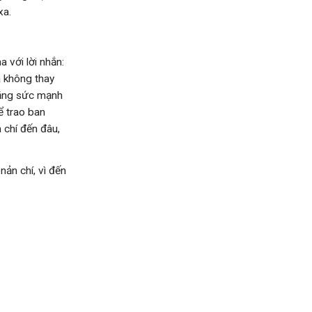
xa.
 với lời nhắn:
à không thay
 bằng sức mạnh
ể trao ban
 chí đến đâu,
nản chí, vì đến