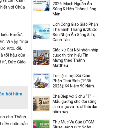
g ta cần khẩn
2026: Mạch Nguồn Ân
hiết với Chúa
Sủng & Hiệp Thông Lòng
Mến
Lịch Công Giáo Giáo Phận
Thái Bình Tháng 8/2026:
kiểu Barốc”,
Đón Nhận Ân Sủng & Tự
Canh Tân
”. Vì vậy, “mọi
ức Kitô, để,
Giáo xứ Cát Nội nhộn nhịp
à tối hậu của
cuộc thi tìm hiểu Tin
Mừng theo Thánh
 ít”, Đức Giáo
Mátthêu
Tư Liệu Lược Sử Giáo
Phận Thái Bình (1936-
2026): Kỷ Niệm 90 Năm
áo hội hầm
Cha Diệp với 3 chữ “T” –
Mẫu gương cho đời sống
Linh mục và Tu sĩ thời đại
hôm nay
hánh cho Thánh
Thư Mục Vụ Của ĐTGM
ột nền nhân bản
Giuse Đặng Đức Ngân –