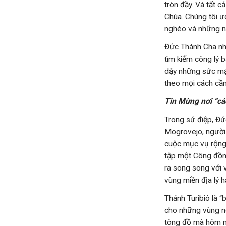
tròn đầy. Và tất c
Chúa. Chúng tôi ư
nghèo và những ngư
Đức Thánh Cha nh
tìm kiếm công lý 
dậy những sức mạn
theo mọi cách cần
Tin Mừng nơi “cá
Trong sứ điệp, Đứ
Mogrovejo, người 
cuộc mục vụ rộng l
tập một Công đồng
ra song song với 
vùng miền địa lý h
Thánh Turibiô là 
cho những vùng ng
tông đồ mà hôm n