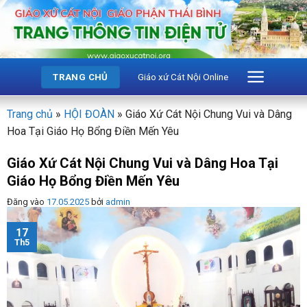
Bỏ
qua
nội
dung
Giáo xứ Cát Nội Online
TRANG CHỦ
Trang chủ
»
HỘI ĐOÀN
»
Giáo Xứ Cát Nội Chung Vui và Dâng
Hoa Tại Giáo Họ Bổng Điền Mến Yêu
Giáo Xứ Cát Nội Chung Vui và Dâng Hoa Tại
Giáo Họ Bổng Điền Mến Yêu
Đăng vào
17.05.2025
bởi
admin
17
Th5