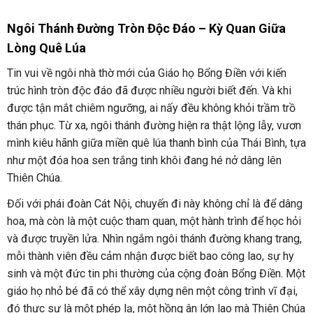
Ngôi Thánh Đường Tròn Độc Đáo – Kỳ Quan Giữa
Lòng Quê Lúa
Tin vui về ngôi nhà thờ mới của Giáo họ Bổng Điền với kiến
trúc hình tròn độc đáo đã được nhiều người biết đến. Và khi
được tận mắt chiêm ngưỡng, ai nấy đều không khỏi trầm trồ
thán phục. Từ xa, ngôi thánh đường hiện ra thật lộng lẫy, vươn
mình kiêu hãnh giữa miền quê lúa thanh bình của Thái Bình, tựa
như một đóa hoa sen trắng tinh khôi đang hé nở dâng lên
Thiên Chúa.
Đối với phái đoàn Cát Nội, chuyến đi này không chỉ là để dâng
hoa, mà còn là một cuộc tham quan, một hành trình để học hỏi
và được truyền lửa. Nhìn ngắm ngôi thánh đường khang trang,
mỗi thành viên đều cảm nhận được biết bao công lao, sự hy
sinh và một đức tin phi thường của cộng đoàn Bổng Điền. Một
giáo họ nhỏ bé đã có thể xây dựng nên một công trình vĩ đại,
đó thực sự là một phép lạ, một hồng ân lớn lao mà Thiên Chúa