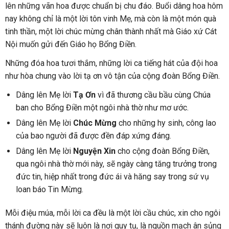
lên những vãn hoa được chuẩn bị chu đáo. Buổi dâng hoa hôm
nay không chỉ là một lời tôn vinh Mẹ, mà còn là một món quà
tinh thần, một lời chúc mừng chân thành nhất mà Giáo xứ Cát
Nội muốn gửi đến Giáo họ Bổng Điền.
Những đóa hoa tươi thắm, những lời ca tiếng hát của đội hoa
như hòa chung vào lời tạ ơn vô tận của cộng đoàn Bổng Điền.
Dâng lên Mẹ lời
Tạ Ơn
vì đã thương cầu bầu cùng Chúa
ban cho Bổng Điền một ngôi nhà thờ như mơ ước.
Dâng lên Mẹ lời
Chúc Mừng
cho những hy sinh, công lao
của bao người đã được đền đáp xứng đáng.
Dâng lên Mẹ lời
Nguyện Xin
cho cộng đoàn Bổng Điền,
qua ngôi nhà thờ mới này, sẽ ngày càng tăng trưởng trong
đức tin, hiệp nhất trong đức ái và hăng say trong sứ vụ
loan báo Tin Mừng.
Mỗi điệu múa, mỗi lời ca đều là một lời cầu chúc, xin cho ngôi
thánh đường này sẽ luôn là nơi quy tụ, là nguồn mạch ân sủng