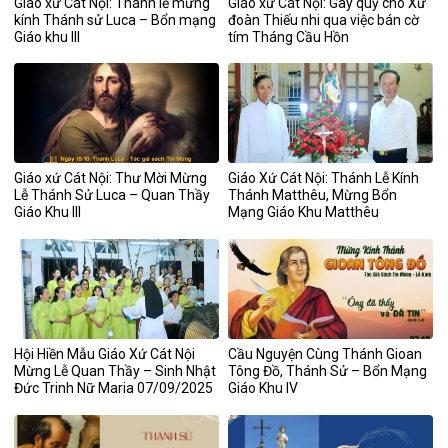
Giáo xứ Cát Nội: Thánh lễ mừng
Giáo xứ Cát Nội: Gây quỹ cho Xứ
kính Thánh sử Luca – Bổn mạng
đoàn Thiếu nhi qua việc bán cờ
Giáo khu III
tím Tháng Cầu Hồn
Giáo xứ Cát Nội: Thư Mời Mừng
Giáo Xứ Cát Nội: Thánh Lễ Kính
Lễ Thánh Sử Luca – Quan Thầy
Thánh Matthêu, Mừng Bổn
Giáo Khu III
Mạng Giáo Khu Matthêu
Hội Hiền Mẫu Giáo Xứ Cát Nội
Cầu Nguyện Cùng Thánh Gioan
Mừng Lễ Quan Thầy – Sinh Nhật
Tông Đồ, Thánh Sử – Bổn Mạng
Đức Trinh Nữ Maria 07/09/2025
Giáo Khu IV