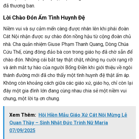
đã thương ban.
Lời Chào Đón Ấm Tình Huynh Đệ
Niềm vui và sự cảm mến càng được nhân lên khi phái đoàn
Cát Nội nhận được sự chào đón nồng hậu từ cộng đoàn chủ
nhà. Cha quản nhiệm Giuse Phạm Thanh Quang, Dòng Chúa
Cứu Thế, cùng đông đảo bà con trong giáo họ đã chờ sẵn để
chào đón. Những cái bắt tay thật chặt, những nụ cười rạng rỡ
và ánh mắt tự hào của người Bổng Điền khi giới thiệu về ngôi
thánh đường mới đã cho thấy một tình huynh đệ thật ấm áp.
Không còn khoảng cách giữa các giáo xứ, giáo họ, chỉ còn lại
đây một gia đình lớn đang cùng nhau chia sẻ một niềm vui
chung, một lời tạ ơn chung.
Xem Thêm:
Hội Hiền Mẫu Giáo Xứ Cát Nội Mừng Lễ
Quan Thầy – Sinh Nhật Đức Trinh Nữ Maria
07/09/2025