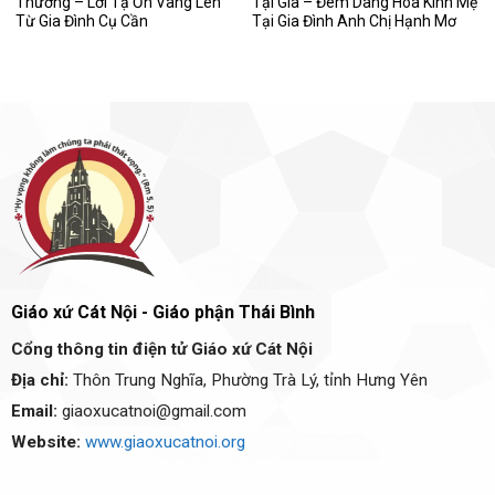
Thương – Lời Tạ Ơn Vang Lên
Tại Gia – Đêm Dâng Hoa Kính Mẹ
Từ Gia Đình Cụ Cần
Tại Gia Đình Anh Chị Hạnh Mơ
Giáo xứ Cát Nội - Giáo phận Thái Bình
Cổng thông tin điện tử Giáo xứ Cát Nội
Địa chỉ:
Thôn Trung Nghĩa, Phường Trà Lý, tỉnh Hưng Yên
Email:
giaoxucatnoi@gmail.com
Website:
www.giaoxucatnoi.org