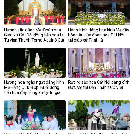
Hương sắc dâng Mẹ: Đoàn hoa
Hành trình dâng hoa kính Mẹ đầy
Giáo xứ Cát Nội đồng tiến hoa tại
hồng ân của đoàn hoa Cát Nội
Tu viện Thánh Tôma Aquinô Cát
tại giáo xứ Thái Hà
Đàm
Hương hoa ngào ngạt dâng kính
Rực rỡ sắc hoa Cát Nội dâng kính
Mẹ Hằng Cứu Giúp: Buổi đồng
Đức Mẹ tại Đền Thánh Cổ Việt
tiến hoa đầy hồng ân tại tư gia
ông bà Trưởng Giuse