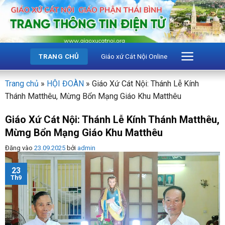
Bỏ
qua
nội
dung
Giáo xứ Cát Nội Online
TRANG CHỦ
Trang chủ
»
HỘI ĐOÀN
»
Giáo Xứ Cát Nội: Thánh Lễ Kính
Thánh Matthêu, Mừng Bổn Mạng Giáo Khu Matthêu
Giáo Xứ Cát Nội: Thánh Lễ Kính Thánh Matthêu,
Mừng Bổn Mạng Giáo Khu Matthêu
Đăng vào
23.09.2025
bởi
admin
23
Th9