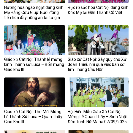
Hương hoa ngào ngạt dâng kính
Rực rỡ sắc hoa Cát Nội dâng kính
Mẹ Hằng Cứu Giúp: Buổi đồng
Đức Mẹ tại Đền Thánh Cổ Việt
tiến hoa đầy hồng ân tại tư gia
ông bà Trưởng Giuse
Giáo xứ Cát Nội: Thánh lễ mừng
Giáo xứ Cát Nội: Gây quỹ cho Xứ
kính Thánh sử Luca – Bổn mạng
đoàn Thiếu nhi qua việc bán cờ
Giáo khu III
tím Tháng Cầu Hồn
Giáo xứ Cát Nội: Thư Mời Mừng
Hội Hiền Mẫu Giáo Xứ Cát Nội
Lễ Thánh Sử Luca – Quan Thầy
Mừng Lễ Quan Thầy – Sinh Nhật
Giáo Khu III
Đức Trinh Nữ Maria 07/09/2025