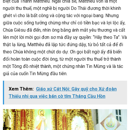
biệt của Thánh Matthêu. Ngài chia sẻ, Matthêu vốn là một
người thu thuế, một nghề bị người Do Thái đương thời khinh
ghét vì cho là bất công và cộng tác với ngoại bang. Nhưng
giữa cuộc sống tưởng chừng như chỉ có tiền bạc và lợi lộc ấy,
Chúa Giêsu đã đến, nhìn ông bằng ánh mắt yêu thương và cất
lên một lời mời gọi đơn sơ mà đầy uy quyền: “Hãy theo Ta”. Và
thật lạ lùng, Matthêu đã lập tức đứng dậy, từ bỏ tất cả để đi
theo Chúa không một chút do dự. Ơn gọi bất ngờ ấy đã biến
đổi hoàn toàn cuộc đời ông, từ một người thu thuế trở thành
một Tông đồ nhiệt thành, một chứng nhân Tin Mừng và là tác
giả của cuốn Tin Mừng đầu tiên.
Xem Thêm:
Giáo xứ Cát Nội: Gây quỹ cho Xứ đoàn
Thiếu nhi qua việc bán cờ tím Tháng Cầu Hồn