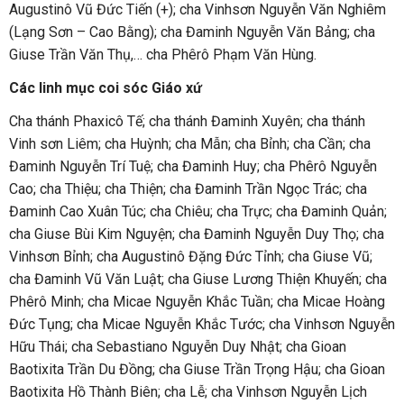
Augustinô Vũ Đức Tiến (+); cha Vinhsơn Nguyễn Văn Nghiêm
(Lạng Sơn – Cao Bằng); cha Đaminh Nguyễn Văn Bảng; cha
Giuse Trần Văn Thụ,… cha Phêrô Phạm Văn Hùng.
Các linh mục coi sóc Giáo xứ
Cha thánh Phaxicô Tế; cha thánh Đaminh Xuyên; cha thánh
Vinh sơn Liêm; cha Huỳnh; cha Mẫn; cha Bỉnh; cha Cần; cha
Đaminh Nguyễn Trí Tuệ; cha Đaminh Huy; cha Phêrô Nguyễn
Cao; cha Thiệu; cha Thiện; cha Đaminh Trần Ngọc Trác; cha
Đaminh Cao Xuân Túc; cha Chiêu; cha Trực; cha Đaminh Quản;
cha Giuse Bùi Kim Nguyện; cha Đaminh Nguyễn Duy Thọ; cha
Vinhsơn Bỉnh; cha Augustinô Đặng Đức Tỉnh; cha Giuse Vũ;
cha Đaminh Vũ Văn Luật; cha Giuse Lương Thiện Khuyến; cha
Phêrô Minh; cha Micae Nguyễn Khắc Tuần; cha Micae Hoàng
Đức Tụng; cha Micae Nguyễn Khắc Tước; cha Vinhsơn Nguyễn
Hữu Thái; cha Sebastiano Nguyễn Duy Nhật; cha Gioan
Baotixita Trần Du Đồng; cha Giuse Trần Trọng Hậu; cha Gioan
Baotixita Hồ Thành Biên; cha Lễ; cha Vinhsơn Nguyễn Lịch