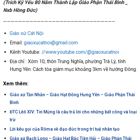
(Trích Kỷ Yếu 80 Năm Thành Lập Giáo Phận Thái Bình _
Nxb Hồng Đức)
—————————————————————————————–
Giáo xứ Cát Nội
Email:
giaoxucatnoi@gmail.com
Kênh Youtube:
//www.youtube.com/@giaoxucatnoi
Địa chỉ : Xóm 10, thôn Trung Nghĩa, phường Trà Lý, tỉnh
Hưng Yên. Cách tòa giám mục khoảng 3km về hướng Đông.
Xem thêm:
Giáo xứ Tần Nhẫn – Giáo Hạt Đông Hưng Yên – Giáo Phận Thái
Bình
ĐTC Lêô XIV: Tin Mừng là câu trả lời cho những bất công và loại
trừ
Lời kêu gọi của Rôma về đạo đức trong trí tuệ nhân tạo
Giáo xứ Bạch Long – Giáo Hạt Bắc Tiền Hải – Giáo Phận Thái