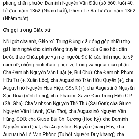
phong chân phước: Đaminh Nguyễn Văn Đẩu (số 560, tuổi 40,
tử đạo năm 1862 (Nhâm tuất); Phêrô Lê Ba, tử đạo năm 1862
(Nhâm tuất).
Ơn gọi trong Giáo xứ
Nối gót cha anh, Giáo xứ Trung Đồng đã đóng góp nhiều thợ
gặt lành nghề cho cánh đồng truyền giáo của Giáo hội, dấn
bước theo Chúa, phục vụ mọi người. Đó là các linh mục, tu sỹ
nam nữ, chủng sinh đang phục vụ trong và ngoài giáo phận:
Cha Đaminh Nguyễn Văn Luật (+, Bùi Chu); Cha Đaminh Phạm
Hữu Tư (+, Xuân Lộc); cha Augustinô Trần Hữu Quyền (+); cha
Augustinô Nguyễn Hòa Hiệp, CSsR (+); cha Augustinô Nguyễn
Sơn Đoài (Vĩnh Long); cha Phaxicô Xaviê Đào Trung Hiệu OP.
(Sài Gòn); Cha Vinhsơn Nguyễn Thế Thủ (Sài Gòn); cha Giuse
Nguyễn Văn Huỳnh, (Cần Thơ); cha Augustinô Nguyễn Văn
Hùng, SDB; cha Giuse Bùi Chí Cường (Hoa Kỳ); cha Đaminh
Nguyễn Văn Quát; cha Augustinô Nguyễn Quang Huy; cha
Augustinô Lê Văn Phòng (Tu hội Nguyễn Duy khang); cha