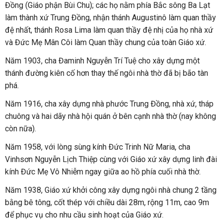
Đồng (Giáo phận Bùi Chu); các họ nằm phía Bắc sông Ba Lạt
làm thành xứ Trung Đồng, nhận thánh Augustinô làm quan thầy
đệ nhất, thánh Rosa Lima làm quan thầy đệ nhị của họ nhà xứ
và Đức Mẹ Mân Côi làm Quan thầy chung của toàn Giáo xứ.
Năm 1903, cha Đaminh Nguyễn Trí Tuệ cho xây dựng một
thánh đường kiên cố hơn thay thế ngôi nhà thờ đã bị bão tàn
phá.
Năm 1916, cha xây dựng nhà phước Trung Đồng, nhà xứ, tháp
chuông và hai dãy nhà hội quán ở bên cạnh nhà thờ (nay không
còn nữa).
Năm 1958, với lòng sùng kính Đức Trinh Nữ Maria, cha
Vinhsơn Nguyễn Lịch Thiệp cùng với Giáo xứ xây dựng linh đài
kính Đức Mẹ Vô Nhiễm ngay giữa ao hồ phía cuối nhà thờ.
Năm 1938, Giáo xứ khởi công xây dựng ngôi nhà chung 2 tầng
bằng bê tông, cốt thép với chiều dài 28m, rộng 11m, cao 9m
để phục vụ cho nhu cầu sinh hoạt của Giáo xứ.