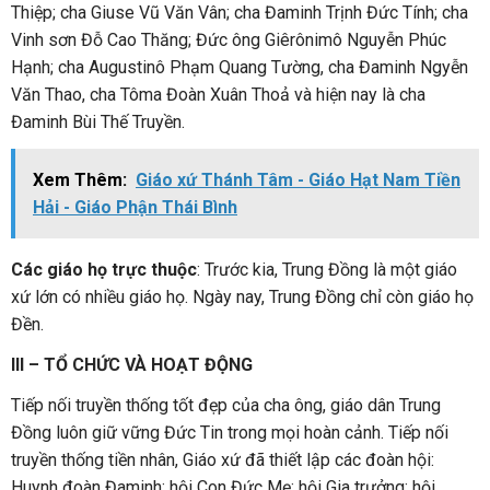
Thiệp; cha Giuse Vũ Văn Vân; cha Đaminh Trịnh Đức Tính; cha
Vinh sơn Đỗ Cao Thăng; Đức ông Giêrônimô Nguyễn Phúc
Hạnh; cha Augustinô Phạm Quang Tường, cha Đaminh Ngyễn
Văn Thao, cha Tôma Đoàn Xuân Thoả và hiện nay là cha
Đaminh Bùi Thế Truyền.
Xem Thêm:
Giáo xứ Thánh Tâm - Giáo Hạt Nam Tiền
Hải - Giáo Phận Thái Bình
Các giáo họ trực thuộc
: Trước kia, Trung Đồng là một giáo
xứ lớn có nhiều giáo họ. Ngày nay, Trung Đồng chỉ còn giáo họ
Đền.
III – TỔ CHỨC VÀ HOẠT ĐỘNG
Tiếp nối truyền thống tốt đẹp của cha ông, giáo dân Trung
Đồng luôn giữ vững Đức Tin trong mọi hoàn cảnh. Tiếp nối
truyền thống tiền nhân, Giáo xứ đã thiết lập các đoàn hội:
Huynh đoàn Đaminh; hội Con Đức Mẹ; hội Gia trưởng; hội