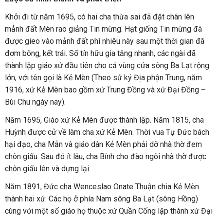
Khởi đi từ năm 1695, có hai cha thừa sai đã đặt chân lên
mảnh đất Mèn rao giảng Tin mừng. Hạt giống Tin mừng đã
được gieo vào mảnh đất phì nhiêu này sau một thời gian đã
đơm bông, kết trái. Số tín hữu gia tăng nhanh, các ngài đã
thành lập giáo xứ đầu tiên cho cả vùng cửa sông Ba Lạt rộng
lớn, với tên gọi là Kẻ Mèn (Theo sử ký Địa phận Trung, năm
1916, xứ Kẻ Mèn bao gồm xứ Trung Đồng và xứ Đại Đồng –
Bùi Chu ngày nay).
Năm 1695, Giáo xứ Kẻ Mèn được thành lập. Năm 1815, cha
Huỳnh được cử về làm cha xứ Kẻ Mèn. Thời vua Tự Đức bách
hại đạo, cha Mẫn và giáo dân Kẻ Mèn phải dỡ nhà thờ đem
chôn giấu. Sau đó ít lâu, cha Bỉnh cho đào ngôi nhà thờ được
chôn giấu lên và dựng lại.
Năm 1891, Đức cha Wenceslao Onate Thuận chia Kẻ Mèn
thành hai xứ: Các họ ở phía Nam sông Ba Lạt (sông Hồng)
cùng với một số giáo họ thuộc xứ Quần Cống lập thành xứ Đại