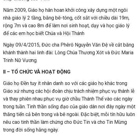
Năm 2009, Giáo họ hân hoan khởi công xây dựng một ngôi
nhà giáo lý 2 tầng, bằng bê-tông, cốt sắt với chiều dài 19m,
rộng 7m và cao 8m để làm nơi sinh hoạt, dạy và học giáo lý
để các em học biết Chúa và Hội Thánh
Ngày 09/4/2015, Đức cha Phêrô Nguyễn Văn Đệ về cắt băng
khánh thành hai linh đài: Lòng Chúa Thương Xót và Đức Maria
Trinh Nữ Vương.
II – TỔ CHỨC VÀ HOẠT ĐỘNG
Giáo họ Đền tuy ít nhân danh so với các giáo họ khác trong
Giáo xứ nhưng các hội đoàn chịu trách nhiệm phục vụ thánh lễ
và thay phiên nhau phục vụ giờ chầu Thánh Thể vào các ngày
trong tuần. Tinh thần sống đạo của giáo dân nơi đây ngày một
thăng tiến cả bên trong và bê ngoài. Đặc biệt, mỗi tín hữu luôn
nêu cao tinh thần làm chứng cho Đức Tin và cho Tin Mừng
trong đời sống hằng ngày.