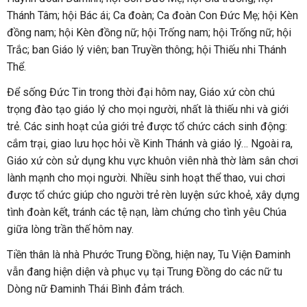
Thánh Tâm; hội Bác ái; Ca đoàn; Ca đoàn Con Đức Mẹ; hội Kèn
đồng nam; hội Kèn đồng nữ; hội Trống nam; hội Trống nữ; hội
Trắc; ban Giáo lý viên; ban Truyền thông; hội Thiếu nhi Thánh
Thể.
Để sống Đức Tin trong thời đại hôm nay, Giáo xứ còn chú
trọng đào tạo giáo lý cho mọi người, nhất là thiếu nhi và giới
trẻ. Các sinh hoạt của giới trẻ được tổ chức cách sinh động:
cắm trại, giao lưu học hỏi về Kinh Thánh và giáo lý… Ngoài ra,
Giáo xứ còn sử dụng khu vực khuôn viên nhà thờ làm sân chơi
lành mạnh cho mọi người. Nhiều sinh hoạt thể thao, vui chơi
được tổ chức giúp cho người trẻ rèn luyện sức khoẻ, xây dựng
tình đoàn kết, tránh các tệ nạn, làm chứng cho tình yêu Chúa
giữa lòng trần thế hôm nay.
Tiền thân là nhà Phước Trung Đồng, hiện nay, Tu Viện Đaminh
vẫn đang hiện diện và phục vụ tại Trung Đồng do các nữ tu
Dòng nữ Đaminh Thái Bình đảm trách.