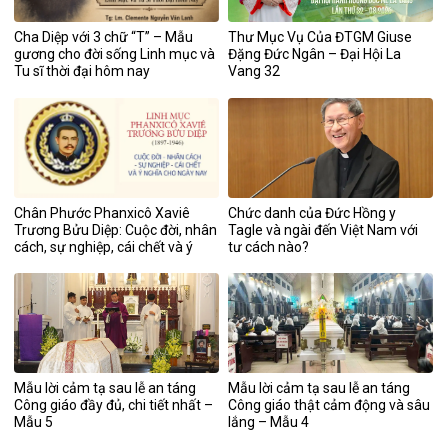
Cha Diệp với 3 chữ “T” – Mẫu
Thư Mục Vụ Của ĐTGM Giuse
gương cho đời sống Linh mục và
Đặng Đức Ngân – Đại Hội La
Tu sĩ thời đại hôm nay
Vang 32
Chân Phước Phanxicô Xaviê
Chức danh của Đức Hồng y
Trương Bửu Diệp: Cuộc đời, nhân
Tagle và ngài đến Việt Nam với
cách, sự nghiệp, cái chết và ý
tư cách nào?
nghĩa cho ngày nay
Mẫu lời cảm tạ sau lễ an táng
Mẫu lời cảm tạ sau lễ an táng
Công giáo đầy đủ, chi tiết nhất –
Công giáo thật cảm động và sâu
Mẫu 5
lắng – Mẫu 4