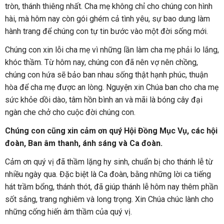
tròn, thánh thiêng nhất. Cha mẹ không chỉ cho chúng con hình
hài, mà hôm nay còn gói ghém cả tình yêu, sự bao dung làm
hành trang để chúng con tự tin bước vào một đời sống mới.
Chúng con xin lỗi cha mẹ vì những lần làm cha mẹ phải lo lắng,
khóc thầm. Từ hôm nay, chúng con đã nên vợ nên chồng,
chúng con hứa sẽ bảo ban nhau sống thật hạnh phúc, thuận
hòa để cha mẹ được an lòng. Nguyện xin Chúa ban cho cha mẹ
sức khỏe dồi dào, tâm hồn bình an và mãi là bóng cây đại
ngàn che chở cho cuộc đời chúng con.
Chúng con cũng xin cảm ơn quý Hội Đồng Mục Vụ, các hội
đoàn, Ban âm thanh, ánh sáng và Ca đoàn.
Cảm ơn quý vị đã thầm lặng hy sinh, chuẩn bị cho thánh lễ từ
nhiều ngày qua. Đặc biệt là Ca đoàn, bằng những lời ca tiếng
hát trầm bổng, thánh thót, đã giúp thánh lễ hôm nay thêm phần
sốt sắng, trang nghiêm và long trọng. Xin Chúa chúc lành cho
những cống hiến âm thầm của quý vị.