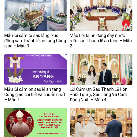
Mẫu lời cảm tạ sâu lắng, xúc
Mẫu Lời tạ ơn đong đầy nước
động sau Thánh lễ an táng Công
mắt sau Thánh lễ an táng – Mẫu
giáo – Mẫu 3
2
Mẫu lời cảm ơn sau lễ an táng
Lời Cảm Ơn Sau Thánh Lễ Hôn
Công giáo chi tiết và chuẩn nhất
Phối Tự Sự, Sâu Lắng Và Cảm
– Mẫu 1
Động Nhất – Mẫu 4