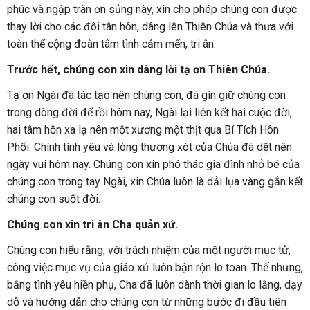
phúc và ngập tràn ơn sủng này, xin cho phép chúng con được
thay lời cho các đôi tân hôn, dâng lên Thiên Chúa và thưa với
toàn thể cộng đoàn tâm tình cảm mến, tri ân.
Trước hết, chúng con xin dâng lời tạ ơn Thiên Chúa.
Tạ ơn Ngài đã tác tạo nên chúng con, đã gìn giữ chúng con
trong dòng đời để rồi hôm nay, Ngài lại liên kết hai cuộc đời,
hai tâm hồn xa lạ nên một xương một thịt qua Bí Tích Hôn
Phối. Chính tình yêu và lòng thương xót của Chúa đã dệt nên
ngày vui hôm nay. Chúng con xin phó thác gia đình nhỏ bé của
chúng con trong tay Ngài, xin Chúa luôn là dải lụa vàng gắn kết
chúng con suốt đời.
Chúng con xin tri ân Cha quản xứ.
Chúng con hiểu rằng, với trách nhiệm của một người mục tử,
công việc mục vụ của giáo xứ luôn bận rộn lo toan. Thế nhưng,
bằng tình yêu hiền phụ, Cha đã luôn dành thời gian lo lắng, dạy
dỗ và hướng dẫn cho chúng con từ những bước đi đầu tiên