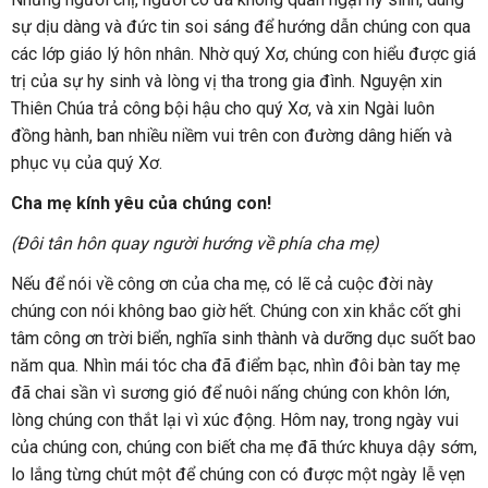
sự dịu dàng và đức tin soi sáng để hướng dẫn chúng con qua
các lớp giáo lý hôn nhân. Nhờ quý Xơ, chúng con hiểu được giá
trị của sự hy sinh và lòng vị tha trong gia đình. Nguyện xin
Thiên Chúa trả công bội hậu cho quý Xơ, và xin Ngài luôn
đồng hành, ban nhiều niềm vui trên con đường dâng hiến và
phục vụ của quý Xơ.
Cha mẹ kính yêu của chúng con!
(Đôi tân hôn quay người hướng về phía cha mẹ)
Nếu để nói về công ơn của cha mẹ, có lẽ cả cuộc đời này
chúng con nói không bao giờ hết. Chúng con xin khắc cốt ghi
tâm công ơn trời biển, nghĩa sinh thành và dưỡng dục suốt bao
năm qua. Nhìn mái tóc cha đã điểm bạc, nhìn đôi bàn tay mẹ
đã chai sần vì sương gió để nuôi nấng chúng con khôn lớn,
lòng chúng con thắt lại vì xúc động. Hôm nay, trong ngày vui
của chúng con, chúng con biết cha mẹ đã thức khuya dậy sớm,
lo lắng từng chút một để chúng con có được một ngày lễ vẹn