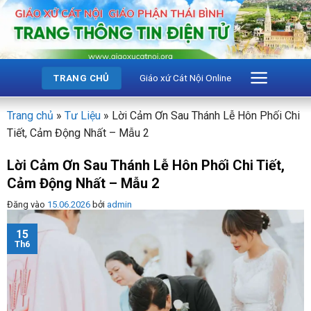
Bỏ
qua
nội
dung
Giáo xứ Cát Nội Online
TRANG CHỦ
Trang chủ
»
Tư Liệu
»
Lời Cảm Ơn Sau Thánh Lễ Hôn Phối Chi
Tiết, Cảm Động Nhất – Mẫu 2
Lời Cảm Ơn Sau Thánh Lễ Hôn Phối Chi Tiết,
Cảm Động Nhất – Mẫu 2
Đăng vào
15.06.2026
bởi
admin
15
Th6