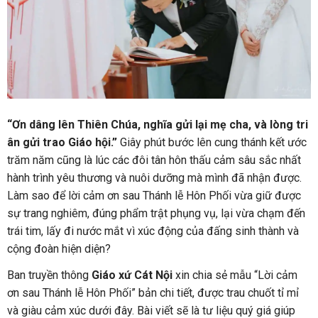
“Ơn dâng lên Thiên Chúa, nghĩa gửi lại mẹ cha, và lòng tri
ân gửi trao Giáo hội.”
Giây phút bước lên cung thánh kết ước
trăm năm cũng là lúc các đôi tân hôn thấu cảm sâu sắc nhất
hành trình yêu thương và nuôi dưỡng mà mình đã nhận được.
Làm sao để lời cảm ơn sau Thánh lễ Hôn Phối vừa giữ được
sự trang nghiêm, đúng phẩm trật phụng vụ, lại vừa chạm đến
trái tim, lấy đi nước mắt vì xúc động của đấng sinh thành và
cộng đoàn hiện diện?
Ban truyền thông
Giáo xứ Cát Nội
xin chia sẻ mẫu “Lời cảm
ơn sau Thánh lễ Hôn Phối” bản chi tiết, được trau chuốt tỉ mỉ
và giàu cảm xúc dưới đây. Bài viết sẽ là tư liệu quý giá giúp