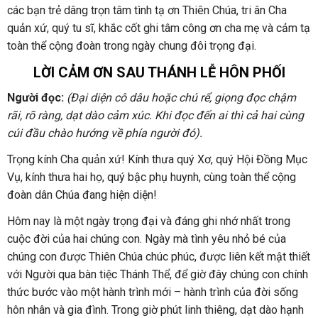
các bạn trẻ dâng trọn tâm tình tạ ơn Thiên Chúa, tri ân Cha
quản xứ, quý tu sĩ, khắc cốt ghi tâm công ơn cha mẹ và cảm tạ
toàn thể cộng đoàn trong ngày chung đôi trọng đại.
LỜI CẢM ƠN SAU THÁNH LỄ HÔN PHỐI
Người đọc:
(Đại diện cô dâu hoặc chú rể, giọng đọc chậm
rãi, rõ ràng, dạt dào cảm xúc. Khi đọc đến ai thì cả hai cùng
cúi đầu chào hướng về phía người đó).
Trọng kính Cha quản xứ! Kính thưa quý Xơ, quý Hội Đồng Mục
Vụ, kính thưa hai họ, quý bậc phụ huynh, cùng toàn thể cộng
đoàn dân Chúa đang hiện diện!
Hôm nay là một ngày trọng đại và đáng ghi nhớ nhất trong
cuộc đời của hai chúng con. Ngày mà tình yêu nhỏ bé của
chúng con được Thiên Chúa chúc phúc, được liên kết mật thiết
với Người qua bàn tiệc Thánh Thể, để giờ đây chúng con chính
thức bước vào một hành trình mới – hành trình của đời sống
hôn nhân và gia đình. Trong giờ phút linh thiêng, dạt dào hạnh