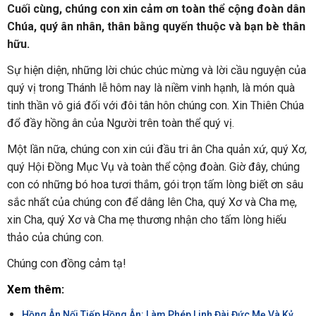
Cuối cùng, chúng con xin cảm ơn toàn thể cộng đoàn dân
Chúa, quý ân nhân, thân bằng quyến thuộc và bạn bè thân
hữu.
Sự hiện diện, những lời chúc chúc mừng và lời cầu nguyện của
quý vị trong Thánh lễ hôm nay là niềm vinh hạnh, là món quà
tinh thần vô giá đối với đôi tân hôn chúng con. Xin Thiên Chúa
đổ đầy hồng ân của Người trên toàn thể quý vị.
Một lần nữa, chúng con xin cúi đầu tri ân Cha quản xứ, quý Xơ,
quý Hội Đồng Mục Vụ và toàn thể cộng đoàn. Giờ đây, chúng
con có những bó hoa tươi thắm, gói trọn tấm lòng biết ơn sâu
sắc nhất của chúng con để dâng lên Cha, quý Xơ và Cha mẹ,
xin Cha, quý Xơ và Cha mẹ thương nhận cho tấm lòng hiếu
thảo của chúng con.
Chúng con đồng cảm tạ!
Xem thêm:
Hồng Ân Nối Tiếp Hồng Ân: Làm Phép Linh Đài Đức Mẹ Và Kỷ