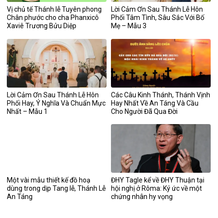
Vị chủ tế Thánh lễ Tuyên phong
Lời Cảm Ơn Sau Thánh Lễ Hôn
Chân phước cho cha Phanxicô
Phối Tâm Tình, Sâu Sắc Với Bố
Xaviê Trương Bửu Diệp
Mẹ – Mẫu 3
Lời Cảm Ơn Sau Thánh Lễ Hôn
Các Câu Kinh Thánh, Thánh Vịnh
Phối Hay, Ý Nghĩa Và Chuẩn Mực
Hay Nhất Về An Táng Và Cầu
Nhất – Mẫu 1
Cho Người Đã Qua Đời
Một vài mẫu thiết kế đồ hoạ
ĐHY Tagle kể về ĐHY Thuận tại
dùng trong dịp Tang lễ, Thánh Lễ
hội nghị ở Rôma: Ký ức về một
An Táng
chứng nhân hy vọng