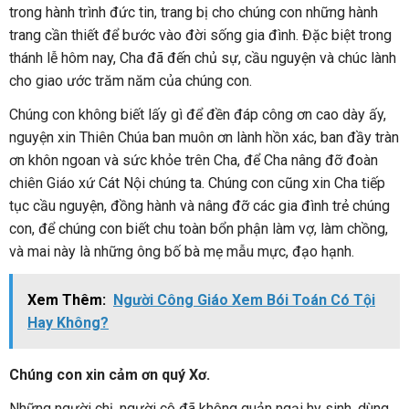
trong hành trình đức tin, trang bị cho chúng con những hành
trang cần thiết để bước vào đời sống gia đình. Đặc biệt trong
thánh lễ hôm nay, Cha đã đến chủ sự, cầu nguyện và chúc lành
cho giao ước trăm năm của chúng con.
Chúng con không biết lấy gì để đền đáp công ơn cao dày ấy,
nguyện xin Thiên Chúa ban muôn ơn lành hồn xác, ban đầy tràn
ơn khôn ngoan và sức khỏe trên Cha, để Cha nâng đỡ đoàn
chiên Giáo xứ Cát Nội chúng ta. Chúng con cũng xin Cha tiếp
tục cầu nguyện, đồng hành và nâng đỡ các gia đình trẻ chúng
con, để chúng con biết chu toàn bổn phận làm vợ, làm chồng,
và mai này là những ông bố bà mẹ mẫu mực, đạo hạnh.
Xem Thêm:
Người Công Giáo Xem Bói Toán Có Tội
Hay Không?
Chúng con xin cảm ơn quý Xơ.
Những người chị, người cô đã không quản ngại hy sinh, dùng