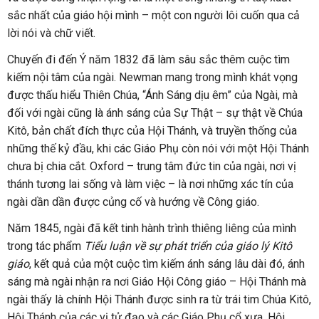
sắc nhất của giáo hội mình – một con người lôi cuốn qua cả
lời nói và chữ viết.
Chuyến đi đến Ý năm 1832 đã làm sâu sắc thêm cuộc tìm
kiếm nội tâm của ngài. Newman mang trong mình khát vọng
được thấu hiểu Thiên Chúa, “Ánh Sáng dịu êm” của Ngài, mà
đối với ngài cũng là ánh sáng của Sự Thật – sự thật về Chúa
Kitô, bản chất đích thực của Hội Thánh, và truyền thống của
những thế kỷ đầu, khi các Giáo Phụ còn nói với một Hội Thánh
chưa bị chia cắt. Oxford – trung tâm đức tin của ngài, nơi vị
thánh tương lai sống và làm việc – là nơi những xác tín của
ngài dần dần được củng cố và hướng về Công giáo.
Năm 1845, ngài đã kết tinh hành trình thiêng liêng của mình
trong tác phẩm
Tiểu luận về sự phát triển của giáo lý Kitô
giáo
, kết quả của một cuộc tìm kiếm ánh sáng lâu dài đó, ánh
sáng mà ngài nhận ra nơi Giáo Hội Công giáo – Hội Thánh mà
ngài thấy là chính Hội Thánh được sinh ra từ trái tim Chúa Kitô,
Hội Thánh của các vị tử đạo và các Giáo Phụ cổ xưa, Hội