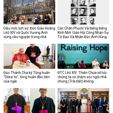
Dấu mốc lịch sử: Đức Giáo Hoàng
Các Chân Phước Và Đấng Đáng
Lêô XIV và Quốc Vương Anh
Kính Mới: Giáo Hội Công Nhận Sự
cùng cầu nguyện trong nhà
Tử Đạo Và Nhân Đức Anh Hùng
nguyện Sistina
Đức Thánh Cha ký Tông huấn
ĐTC Lêô XIV: Thiên Chúa sẽ hỏi
“Dilexi te”, tông huấn đầu tiên
chúng ta có chăm sóc ngôi nhà
của ngài
chung (Trái Đất) không