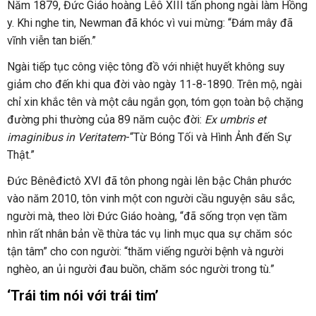
Năm 1879, Đức Giáo hoàng Lêô XIII tấn phong ngài làm Hồng
y. Khi nghe tin, Newman đã khóc vì vui mừng: “Đám mây đã
vĩnh viễn tan biến.”
Ngài tiếp tục công việc tông đồ với nhiệt huyết không suy
giảm cho đến khi qua đời vào ngày 11-8-1890. Trên mộ, ngài
chỉ xin khắc tên và một câu ngắn gọn, tóm gọn toàn bộ chặng
đường phi thường của 89 năm cuộc đời:
Ex umbris et
imaginibus in Veritatem
-“Từ Bóng Tối và Hình Ảnh đến Sự
Thật.”
Đức Bênêđictô XVI đã tôn phong ngài lên bậc Chân phước
vào năm 2010, tôn vinh một con người cầu nguyện sâu sắc,
người mà, theo lời Đức Giáo hoàng, “đã sống trọn vẹn tầm
nhìn rất nhân bản về thừa tác vụ linh mục qua sự chăm sóc
tận tâm” cho con người: “thăm viếng người bệnh và người
nghèo, an ủi người đau buồn, chăm sóc người trong tù.”
‘Trái tim nói với trái tim’