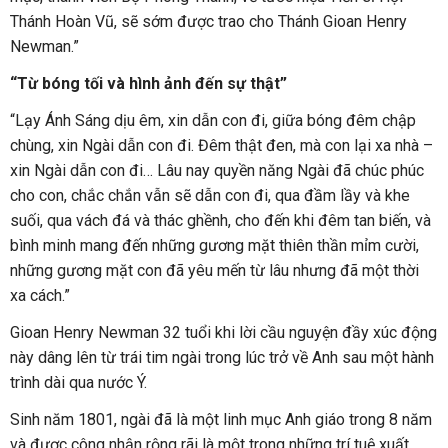
Thánh Hoàn Vũ, sẽ sớm được trao cho Thánh Gioan Henry
Newman.”
“Từ bóng tối và hình ảnh đến sự thật”
“Lạy Ánh Sáng dịu êm, xin dẫn con đi, giữa bóng đêm chập
chùng, xin Ngài dẫn con đi. Đêm thật đen, mà con lại xa nhà –
xin Ngài dẫn con đi… Lâu nay quyền năng Ngài đã chúc phúc
cho con, chắc chắn vẫn sẽ dẫn con đi, qua đầm lầy và khe
suối, qua vách đá và thác ghềnh, cho đến khi đêm tan biến, và
bình minh mang đến những gương mặt thiên thần mỉm cười,
những gương mặt con đã yêu mến từ lâu nhưng đã một thời
xa cách.”
Gioan Henry Newman 32 tuổi khi lời cầu nguyện đầy xúc động
này dâng lên từ trái tim ngài trong lúc trở về Anh sau một hành
trình dài qua nước Ý.
Sinh năm 1801, ngài đã là một linh mục Anh giáo trong 8 năm
và được công nhận rộng rãi là một trong những trí tuệ xuất