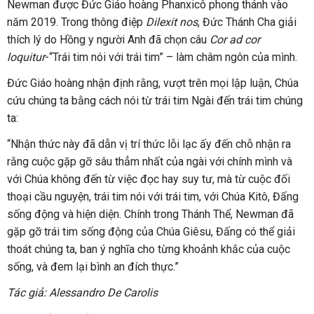
Newman được Đức Giáo hoàng Phanxicô phong thánh vào
năm 2019. Trong thông điệp
Dilexit nos
, Đức Thánh Cha giải
thích lý do Hồng y người Anh đã chọn câu
Cor ad cor
loquitur
-“Trái tim nói với trái tim” – làm châm ngôn của mình.
Đức Giáo hoàng nhận định rằng, vượt trên mọi lập luận, Chúa
cứu chúng ta bằng cách nói từ trái tim Ngài đến trái tim chúng
ta:
“Nhận thức này đã dẫn vị trí thức lỗi lạc ấy đến chỗ nhận ra
rằng cuộc gặp gỡ sâu thẳm nhất của ngài với chính mình và
với Chúa không đến từ việc đọc hay suy tư, mà từ cuộc đối
thoại cầu nguyện, trái tim nói với trái tim, với Chúa Kitô, Đấng
sống động và hiện diện. Chính trong Thánh Thể, Newman đã
gặp gỡ trái tim sống động của Chúa Giêsu, Đấng có thể giải
thoát chúng ta, ban ý nghĩa cho từng khoảnh khắc của cuộc
sống, và đem lại bình an đích thực.”
Tác giả:
Alessandro De Carolis