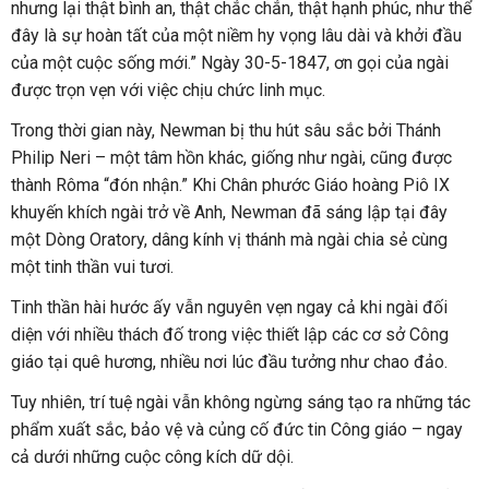
nhưng lại thật bình an, thật chắc chắn, thật hạnh phúc, như thể
đây là sự hoàn tất của một niềm hy vọng lâu dài và khởi đầu
của một cuộc sống mới.” Ngày 30-5-1847, ơn gọi của ngài
được trọn vẹn với việc chịu chức linh mục.
Trong thời gian này, Newman bị thu hút sâu sắc bởi Thánh
Philip Neri – một tâm hồn khác, giống như ngài, cũng được
thành Rôma “đón nhận.” Khi Chân phước Giáo hoàng Piô IX
khuyến khích ngài trở về Anh, Newman đã sáng lập tại đây
một Dòng Oratory, dâng kính vị thánh mà ngài chia sẻ cùng
một tinh thần vui tươi.
Tinh thần hài hước ấy vẫn nguyên vẹn ngay cả khi ngài đối
diện với nhiều thách đố trong việc thiết lập các cơ sở Công
giáo tại quê hương, nhiều nơi lúc đầu tưởng như chao đảo.
Tuy nhiên, trí tuệ ngài vẫn không ngừng sáng tạo ra những tác
phẩm xuất sắc, bảo vệ và củng cố đức tin Công giáo – ngay
cả dưới những cuộc công kích dữ dội.