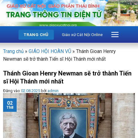
Bỏ
qua
nội
dung
Giáo xứ Cát Nội Online
TRANG CHỦ
Trang chủ
»
GIÁO HỘI HOÀN VŨ
»
Thánh Gioan Henry
Newman sẽ trở thành Tiến sĩ Hội Thánh mới nhất
Thánh Gioan Henry Newman sẽ trở thành Tiến
sĩ Hội Thánh mới nhất
Đăng vào
02.08.2025
bởi
admin
02
Th8