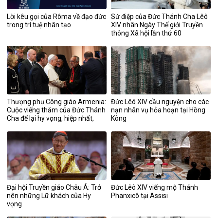
Lời kêu gọi của Rôma về đạo đức
Sứ điệp của Đức Thánh Cha Lêô
trong trí tuệ nhân tạo
XIV nhân Ngày Thế giới Truyền
thông Xã hội lần thứ 60
Thượng phụ Công giáo Armenia:
Đức Lêô XIV cầu nguyện cho các
Cuộc viếng thăm của Đức Thánh
nạn nhân vụ hỏa hoạn tại Hồng
Cha để lại hy vọng, hiệp nhất,
Kông
bình an và công lý
Đại hội Truyền giáo Châu Á: Trở
Đức Lêô XIV viếng mộ Thánh
nên những Lữ khách của Hy
Phanxicô tại Assisi
vọng